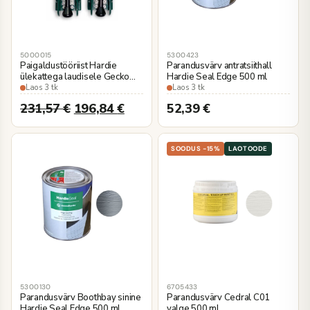
5000015
5300423
Paigaldustööriist Hardie
Parandusvärv antratsiithall
ülekattega laudisele Gecko
Hardie Seal Edge 500 ml
Gauge
Laos 3 tk
Laos 3 tk
231,57
€
196,84
€
52,39
€
SOODUS -15%
LAOTOODE
5300130
6705433
Parandusvärv Boothbay sinine
Parandusvärv Cedral C01
Hardie Seal Edge 500 ml
valge 500 ml