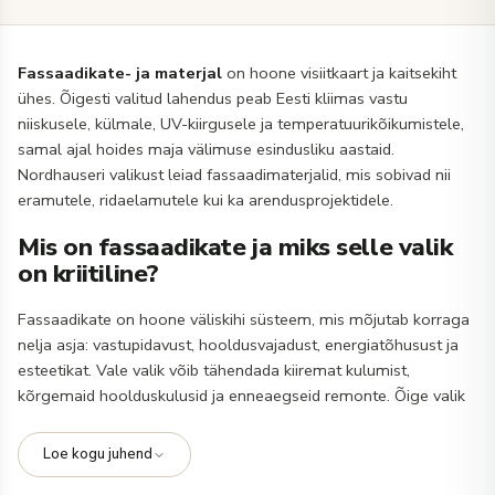
Fassaadikate- ja materjal
on hoone visiitkaart ja kaitsekiht
ühes. Õigesti valitud lahendus peab Eesti kliimas vastu
niiskusele, külmale, UV-kiirgusele ja temperatuurikõikumistele,
samal ajal hoides maja välimuse esindusliku aastaid.
Nordhauseri valikust leiad fassaadimaterjalid, mis sobivad nii
eramutele, ridaelamutele kui ka arendusprojektidele.
Mis on fassaadikate ja miks selle valik
on kriitiline?
Fassaadikate on hoone väliskihi süsteem, mis mõjutab korraga
nelja asja: vastupidavust, hooldusvajadust, energiatõhusust ja
esteetikat. Vale valik võib tähendada kiiremat kulumist,
kõrgemaid hoolduskulusid ja enneaegseid remonte. Õige valik
annab pika eluea, stabiilse välimuse ja parema
kasutusmugavuse kogu hoonele.
Loe kogu juhend
Kui otsid praktilist alust, vaata esmalt meie
fassaadikate- ja