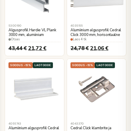
5300190
4035155
Algusprofiil Hardie VL Plank
Alumiinium algusprofiil Cedral
3000 mm, alumiinium
Click 3000 mm, horisontaalne
Otsas
Laos 4 tk
43,44
€
21,72
€
24,78
€
21,06
€
SOODUS -15%
LAOTOODE
SOODUS -15%
LAOTOODE
4055743
4043370
Alumiinium algusprofiil Cedral
Cedral Click klambrite ja