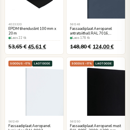
4023320
561248
EPDM tihenduslint 100 mm x
Fassaadiplaat Aeropanel
20 m
antratsiithall RAL 7016,
3000×1200 mm, kalibreeritud
Laos 22 tk
Laos 178 tk
53,65
€
45,61
€
148,80
€
124,00
€
SOODUS -17%
LAOTOODE
SOODUS -17%
LAOTOODE
561249
561250
Fassaadiplaat Aeropanel
Fassaadiplaat Aeropanel must