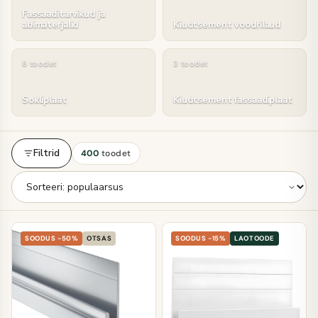
Fassaaditarvikud ja
abimaterjalid
Kiudtsement voodrilaud
6 toodet
3 toodet
Sokliplaat
Kiudtsement fassaadiplaat
Filtrid
400
toodet
SOODUS -50%
OTSAS
SOODUS -15%
LAOTOODE