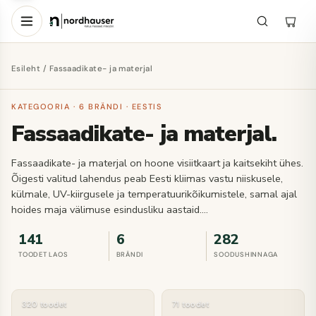
Esileht
/ Fassaadikate- ja materjal
KATEGOORIA · 6 BRÄNDI · EESTIS
Fassaadikate- ja materjal.
Fassaadikate- ja materjal on hoone visiitkaart ja kaitsekiht ühes.
Õigesti valitud lahendus peab Eesti kliimas vastu niiskusele,
külmale, UV-kiirgusele ja temperatuurikõikumistele, samal ajal
hoides maja välimuse esindusliku aastaid.…
141
6
282
TOODET LAOS
BRÄNDI
SOODUSHINNAGA
320 toodet
71 toodet