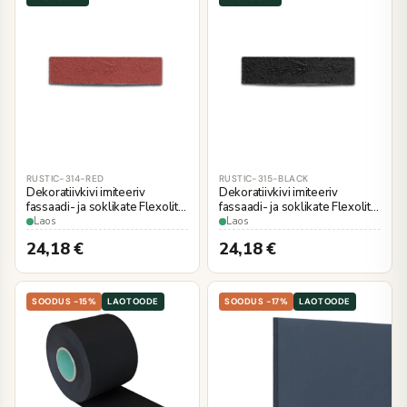
RUSTIC-314-RED
RUSTIC-315-BLACK
Dekoratiivkivi imiteeriv
Dekoratiivkivi imiteeriv
fassaadi- ja soklikate Flexolith
fassaadi- ja soklikate Flexolith
70x240 mm, RUSTIC 314
70x240 mm, RUSTIC 315
Laos
Laos
punane, 1 m2
must, 1 m2
24,18
€
24,18
€
SOODUS -15%
LAOTOODE
SOODUS -17%
LAOTOODE