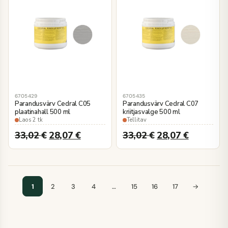
6705429
6705435
Parandusvärv Cedral C05
Parandusvärv Cedral C07
plaatinahall 500 ml
kriitjasvalge 500 ml
Laos 2 tk
Tellitav
33,02
€
28,07
€
33,02
€
28,07
€
1
2
3
4
…
15
16
17
→