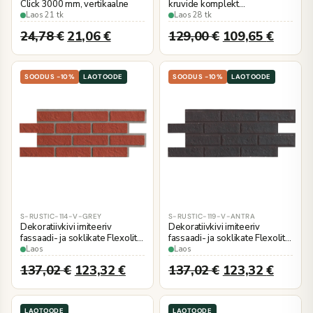
Click 3000 mm, vertikaalne
kruvide komplekt
puitkarkassile, 250 tk
Laos 21 tk
Laos 28 tk
24,78
€
21,06
€
129,00
€
109,65
€
SOODUS -10%
LAOTOODE
SOODUS -10%
LAOTOODE
S-RUSTIC-114-V-GREY
S-RUSTIC-119-V-ANTRA
Dekoratiivkivi imiteeriv
Dekoratiivkivi imiteeriv
fassaadi- ja soklikate Flexolith
fassaadi- ja soklikate Flexolith
328x880 mm, S-RUSTIC 114
328x880 mm, S-RUSTIC 119
Laos
Laos
punane, 4.25 m2
must, 4.25 m2
137,02
€
123,32
€
137,02
€
123,32
€
LAOTOODE
LAOTOODE