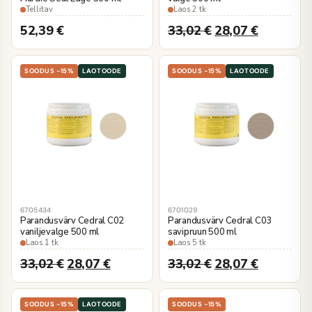
Tellitav
Laos 2 tk
52,39
€
33,02
€
28,07
€
SOODUS -15%
LAOTOODE
SOODUS -15%
LAOTOODE
6705434
6701029
Parandusvärv Cedral C02
Parandusvärv Cedral C03
vaniljevalge 500 ml
savipruun 500 ml
Laos 1 tk
Laos 5 tk
33,02
€
28,07
€
33,02
€
28,07
€
SOODUS -15%
LAOTOODE
SOODUS -15%