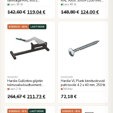
lumivalge RAL 9003,
RAL 9005, 3000×1200 mm,
3000×1200 mm, kalibreeritud
kalibreeritud
Laos 38 tk
Laos 48 tk
142,60
€
119,04
€
148,80
€
124,00
€
SOODUS -20%
LAOTOODE
5300157
5300309
Hardie Guillotine giljotiin
Hardie VL Plank kinnituskruvid
tolmuvaba kiudtsement
puitroovile 4.2 x 40 mm, 250 tk
voodrilaua lõiketööriist
Laos 2 tk
Tellitav
264,67
€
211,73
€
72,18
€
SOODUS -15%
LAOTOODE
SOODUS -15%