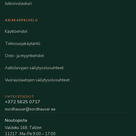
Julkisivulaskuri
ASIAKASPALVELU
Käyttöehdot
Tietosuojakäytäntö
Osto- ja myyntiehdot
Aaltolevyjen säilytysolosuhteet
Vuorauslautojen säilytysolosuhteet
YHTEYSTIEDOT
+372 5625 0717
nordhauser@nordhauser.ee
Noutopiste
Valdeku 168, Tallinn
11217 · Ma–Pe 9:00 – 17:00