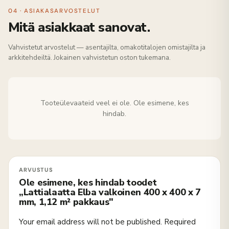
04 · ASIAKASARVOSTELUT
Mitä asiakkaat sanovat.
Vahvistetut arvostelut — asentajilta, omakotitalojen omistajilta ja
arkkitehdeiltä. Jokainen vahvistetun oston tukemana.
Tooteülevaateid veel ei ole. Ole esimene, kes
hindab.
Ole esimene, kes hindab toodet
„Lattialaatta Elba valkoinen 400 x 400 x 7
mm, 1,12 m² pakkaus"
Your email address will not be published.
Required