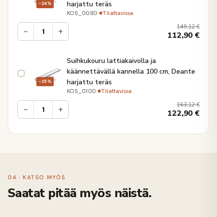
harjattu teräs
−24%
·
Tilattavissa
KOS_008D
149,12
€
−
+
112,90
€
Suihkukouru lattiakaivolla ja
käännettävällä kannella 100 cm, Deante
harjattu teräs
−25%
·
Tilattavissa
KOS_010D
163,12
€
−
+
122,90
€
04 · KATSO MYÖS
Saatat pitää myös näistä.