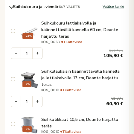
Suihkukouru ja -viemäri
Valitse kaikki
0
/7 VALITTU
Suihkukouru lattiakaivolla ja
käännettävällä kannella 60 cm, Deante
harjattu teräs
−24%
·
Tilattavissa
KOS_006D
139,79
€
−
+
105,90
€
Suihkulaukaisin käännettävällä kannella
ja lattiakaivolla 13 cm, Deante harjattu
teräs
−2%
·
Tilattavissa
KOS_001D
62,00
€
−
+
60,90
€
Suihkutikkaat 10,5 cm, Deante harjattu
teräs
−6%
·
Tilattavissa
KOS_001C