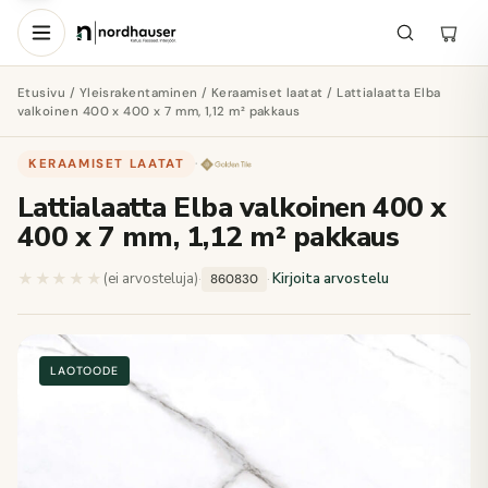
Etusivu
/
Yleisrakentaminen
/
Keraamiset laatat
/ Lattialaatta Elba
valkoinen 400 x 400 x 7 mm, 1,12 m² pakkaus
KERAAMISET LAATAT
·
Lattialaatta Elba valkoinen 400 x
400 x 7 mm, 1,12 m² pakkaus
★★★★★
★★★★★
(ei arvosteluja)
·
·
Kirjoita arvostelu
860830
LAOTOODE