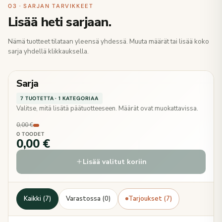
03 · SARJAN TARVIKKEET
Lisää heti sarjaan.
Nämä tuotteet tilataan yleensä yhdessä. Muuta määrät tai lisää koko
sarja yhdellä klikkauksella.
Sarja
7 TUOTETTA · 1 KATEGORIAA
Valitse, mitä lisätä päätuotteeseen. Määrät ovat muokattavissa.
0,00 €
0 TOODET
0,00 €
Lisää valitut koriin
Kaikki (7)
Varastossa (0)
Tarjoukset (7)