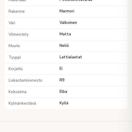
Rakenne
Marmori
Väri
Valkoinen
Viimeistely
Matta
Muoto
Neliö
Tyyppi
Lattialaatat
Korjattu
Ei
Liukastumisenesto
R9
Kokoelma
Elba
Kylmänkestävä
Kyllä