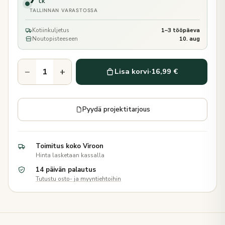
tk
TALLINNAN VARASTOSSA
Kotiinkuljetus
1–3 tööpäeva
Noutopisteeseen
10. aug
−
+
Lisa korvi
·
16,99 €
Pyydä projektitarjous
Toimitus koko Viroon
Hinta lasketaan kassalla
14 päivän palautus
Tutustu osto- ja myyntiehtoihin