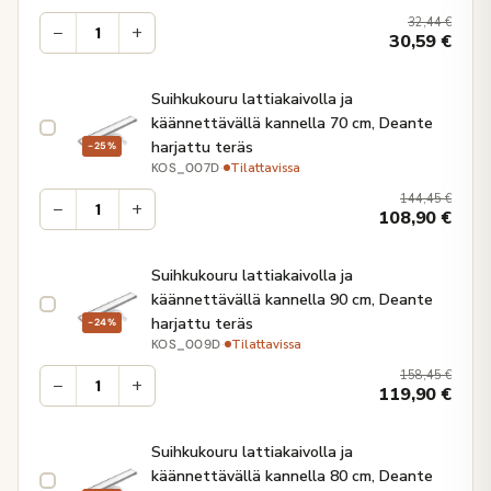
32,44
€
−
+
30,59
€
Suihkukouru lattiakaivolla ja
käännettävällä kannella 70 cm, Deante
harjattu teräs
−25%
·
Tilattavissa
KOS_007D
144,45
€
−
+
108,90
€
Suihkukouru lattiakaivolla ja
käännettävällä kannella 90 cm, Deante
harjattu teräs
−24%
·
Tilattavissa
KOS_009D
158,45
€
−
+
119,90
€
Suihkukouru lattiakaivolla ja
käännettävällä kannella 80 cm, Deante