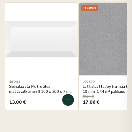
TARJOUS
460161
JO2520
Seinälaatta Metrotiles
Lattialaatta Joy harmaa 60
mattavalkoinen II 100 x 200 x 7 mm,
10 mm, 1,44 m² pakkaus
0,88 m² pakkaus
19,84
€
13,00
€
17,86
€