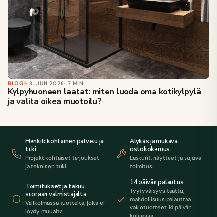
BLOGI
· 8. JUN 2026
· 7 MIN
Kylpyhuoneen laatat: miten luoda oma kotikylpylä
ja valita oikea muotoilu?
Henkilökohtainen palvelu ja
Älykäs ja mukava
tuki
ostokokemus
Projektikohtaiset tarjoukset
Laskurit, näytteet ja sujuva
ja tekninen tuki
toimitus.
14 päivän palautus
Toimitukset ja takuu
Tyytyväisyys taattu,
suoraan valmistajalta
mahdollisuus palauttaa
Valikoimassa tuotteita, joita ei
vakiotuotteet 14 päivän
löydy muualta.
kuluessa.