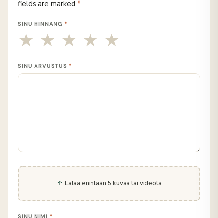
fields are marked
*
SINU HINNANG
*
SINU ARVUSTUS
*
Lataa enintään 5 kuvaa tai videota
SINU NIMI
*