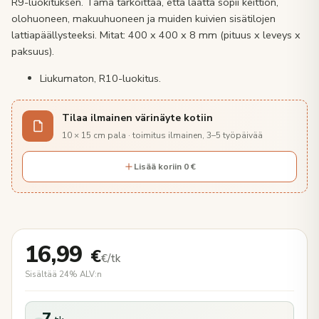
R9-luokituksen. Tämä tarkoittaa, että laatta sopii keittiön,
olohuoneen, makuuhuoneen ja muiden kuivien sisätilojen
lattiapäällysteeksi. Mitat: 400 x 400 x 8 mm (pituus x leveys x
paksuus).
Liukumaton, R10-luokitus.
Tilaa ilmainen värinäyte kotiin
10 × 15 cm pala · toimitus ilmainen, 3–5 työpäivää
Lisää koriin 0 €
16,99
€
€/tk
Sisältää 24% ALV:n
7