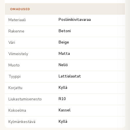
OMADUSED
Materiaali
Posliinikivitavaraa
Rakenne
Betoni
Väri
Beige
Viimeistely
Matta
Muoto
Neliö
Tyyppi
Lattialaatat
Korjattu
Kyllä
Liukastumisenesto
R10
Kokoelma
Kassel
Kylmänkestävä
Kyllä