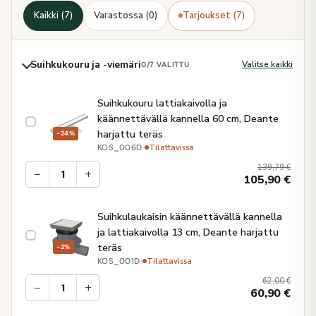
Kaikki (7)
Varastossa (0)
Tarjoukset (7)
Suihkukouru ja -viemäri
Valitse kaikki
0
/7 VALITTU
Suihkukouru lattiakaivolla ja
käännettävällä kannella 60 cm, Deante
harjattu teräs
−24%
·
Tilattavissa
KOS_006D
139,79
€
−
+
105,90
€
Suihkulaukaisin käännettävällä kannella
ja lattiakaivolla 13 cm, Deante harjattu
teräs
−2%
·
Tilattavissa
KOS_001D
62,00
€
−
+
60,90
€