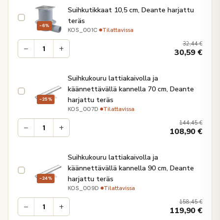
Suihkutikkaat 10,5 cm, Deante harjattu
teräs
−6%
·
Tilattavissa
KOS_001C
32,44
€
−
+
30,59
€
Suihkukouru lattiakaivolla ja
käännettävällä kannella 70 cm, Deante
harjattu teräs
−25%
·
Tilattavissa
KOS_007D
144,45
€
−
+
108,90
€
Suihkukouru lattiakaivolla ja
käännettävällä kannella 90 cm, Deante
harjattu teräs
−24%
·
Tilattavissa
KOS_009D
158,45
€
−
+
119,90
€