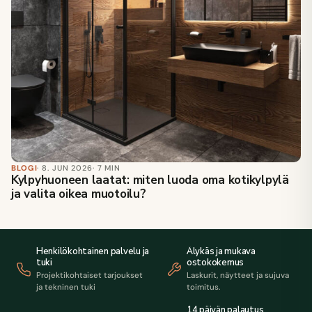
BLOGI
· 8. JUN 2026
· 7 MIN
Kylpyhuoneen laatat: miten luoda oma kotikylpylä
ja valita oikea muotoilu?
Henkilökohtainen palvelu ja
Älykäs ja mukava
tuki
ostokokemus
Projektikohtaiset tarjoukset
Laskurit, näytteet ja sujuva
ja tekninen tuki
toimitus.
14 päivän palautus