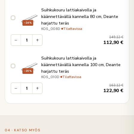
Suihkukouru lattiakaivolla ja
käännettävällä kannella 80 cm, Deante
harjattu teräs
−24%
·
Tilattavissa
KOS_008D
149,12
€
−
+
112,90
€
Suihkukouru lattiakaivolla ja
käännettävällä kannella 100 cm, Deante
harjattu teräs
−25%
·
Tilattavissa
KOS_010D
163,12
€
−
+
122,90
€
04 · KATSO MYÖS