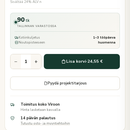
Sisältää 24% ALV:n
90
tk
TALLINNAN VARASTOSSA
Kotiinkuljetus
1–3 tööpäeva
Noutopisteeseen
huomenna
−
+
Lisa korvi
·
24,55 €
Pyydä projektitarjous
Toimitus koko Viroon
Hinta lasketaan kassalla
14 päivän palautus
Tutustu osto- ja myyntiehtoihin