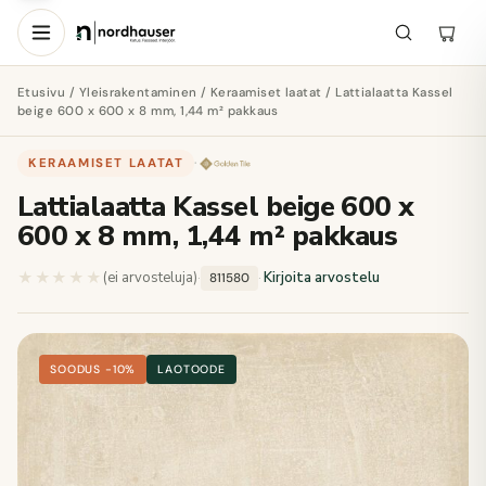
Etusivu
/
Yleisrakentaminen
/
Keraamiset laatat
/ Lattialaatta Kassel
beige 600 x 600 x 8 mm, 1,44 m² pakkaus
KERAAMISET LAATAT
·
Lattialaatta Kassel beige 600 x
600 x 8 mm, 1,44 m² pakkaus
★★★★★
★★★★★
(ei arvosteluja)
·
·
Kirjoita arvostelu
811580
SOODUS −10%
LAOTOODE