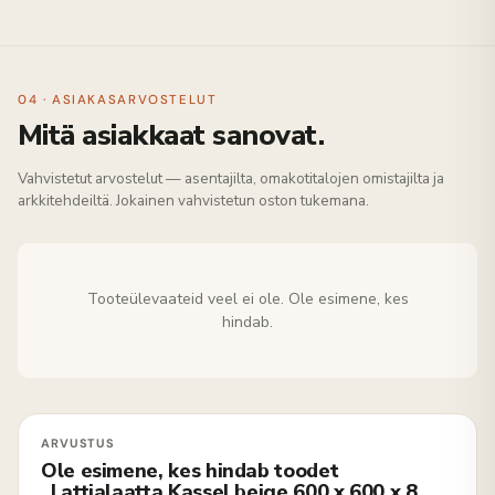
04 · ASIAKASARVOSTELUT
Mitä asiakkaat sanovat.
Vahvistetut arvostelut — asentajilta, omakotitalojen omistajilta ja
arkkitehdeiltä. Jokainen vahvistetun oston tukemana.
Tooteülevaateid veel ei ole. Ole esimene, kes
hindab.
Ole esimene, kes hindab toodet
„Lattialaatta Kassel beige 600 x 600 x 8