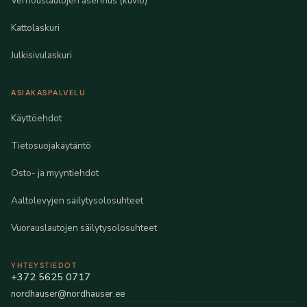
Verhouslautojen asennus (kuvio)
Kattolaskuri
Julkisivulaskuri
ASIAKASPALVELU
Käyttöehdot
Tietosuojakäytäntö
Osto- ja myyntiehdot
Aaltolevyjen säilytysolosuhteet
Vuorauslautojen säilytysolosuhteet
YHTEYSTIEDOT
+372 5625 0717
nordhauser@nordhauser.ee