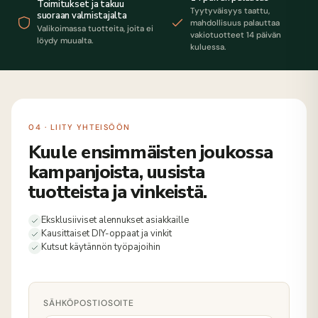
Toimitukset ja takuu
Tyytyväisyys taattu,
suoraan valmistajalta
mahdollisuus palauttaa
Valikoimassa tuotteita, joita ei
vakiotuotteet 14 päivän
löydy muualta.
kuluessa.
04 · LIITY YHTEISÖÖN
Kuule ensimmäisten joukossa
kampanjoista, uusista
tuotteista ja vinkeistä.
Eksklusiiviset alennukset asiakkaille
Kausittaiset DIY-oppaat ja vinkit
Kutsut käytännön työpajoihin
SÄHKÖPOSTIOSOITE