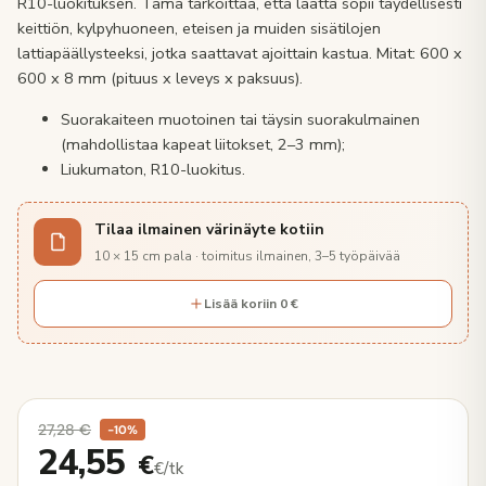
R10-luokituksen. Tämä tarkoittaa, että laatta sopii täydellisesti
keittiön, kylpyhuoneen, eteisen ja muiden sisätilojen
lattiapäällysteeksi, jotka saattavat ajoittain kastua. Mitat: 600 x
600 x 8 mm (pituus x leveys x paksuus).
Suorakaiteen muotoinen tai täysin suorakulmainen
(mahdollistaa kapeat liitokset, 2–3 mm);
Liukumaton, R10-luokitus.
Tilaa ilmainen värinäyte kotiin
10 × 15 cm pala · toimitus ilmainen, 3–5 työpäivää
Lisää koriin 0 €
27,28
€
−10%
24,55
€
€/tk