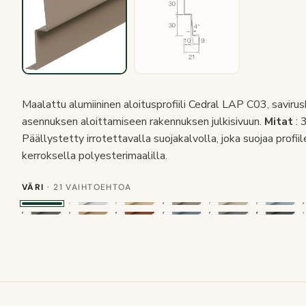
Maalattu alumiininen aloitusprofiili Cedral LAP C03, saviru
asennuksen aloittamiseen rakennuksen julkisivuun.
Mitat
: 
Päällystetty irrotettavalla suojakalvolla, joka suojaa profi
kerroksella polyesterimaalilla.
VÄRI
· 21 VAIHTOEHTOA