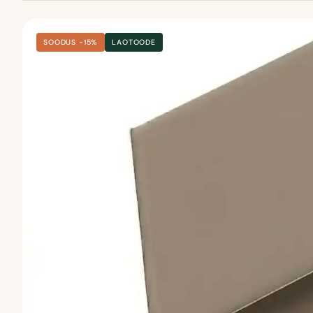
SOODUS −15%
LAOTOODE