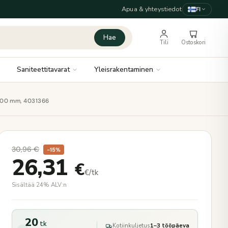
Apua & yhteystiedot
FI
Hae
Tili
Ostoskori
Saniteettitavarat
Yleisrakentaminen
3000 mm, 4031366
30,96
€
−15%
26,31
€
€/tk
Sisältää 24% ALV:n
20
tk
Kotiinkuljetus
1–3 tööpäeva