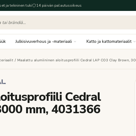
set ja tekninen tuki
14 päivän palautusoikeus
üük
Julkisivuverhous ja -materiaali
Katto ja kattomateriaalit
eriaalit
/ Maalattu alumiininen aloitusprofiili Cedral LAP C03 Clay Brown, 
oitusprofiili Cedral
3000 mm, 4031366