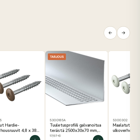
TARJOUS
5
5300185A
5300302
ut Hardie-
Tuuletusprofiili galvanoitua
Maalatut Hard
rhousruuvit 4,8 x 38
terästä 2500x30x70 mm,
ulkoverhousruu
tanjanruskeat, 250
rei'itetty
mm, herkän vih
17,57
€