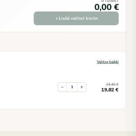
0 TOODET
0,00 €
Lisää valitut koriin
Valitse kaikki
26,42
€
−
+
19,82
€