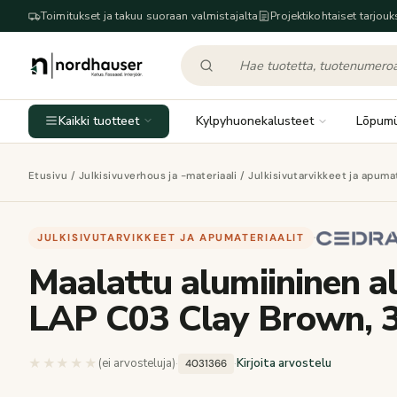
Toimitukset ja takuu suoraan valmistajalta
Projektikohtaiset tarjouk
Kaikki tuotteet
Kylpyhuonekalusteet
Lõpum
Etusivu
/
Julkisivuverhous ja -materiaali
/
Julkisivutarvikkeet ja apumat
JULKISIVUTARVIKKEET JA APUMATERIAALIT
·
Maalattu alumiininen al
LAP C03 Clay Brown, 
★★★★★
★★★★★
(ei arvosteluja)
·
·
Kirjoita arvostelu
4031366