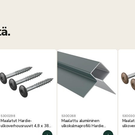
ä.
5300298
5300268
530030
Maalatut Hardie-
Maalattu alumiininen
Maalat
ulkoverhousruuvit 4,8 x 38
ulkokulmaprofiili Hardie
ulkove
mm, keskiyönmusta, 250 kpl
MetalTrim Boothbay
mm kas