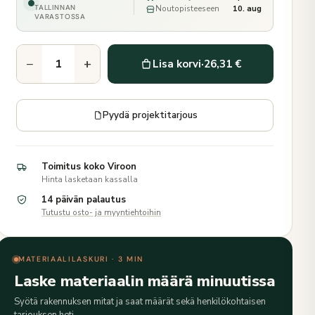
TALLINNAN
Noutopisteeseen
10. aug
VARASTOSSA
−
+
Lisa korvi
·
26,31 €
Pyydä projektitarjous
Toimitus koko Viroon
Hinta lasketaan kassalla
14 päivän palautus
Tutustu osto- ja myyntiehtoihin
MATERIAALILASKURI · 3 MIN
Laske materiaalin määrä minuutissa
Syötä rakennuksen mitat ja saat määrät sekä henkilökohtaisen