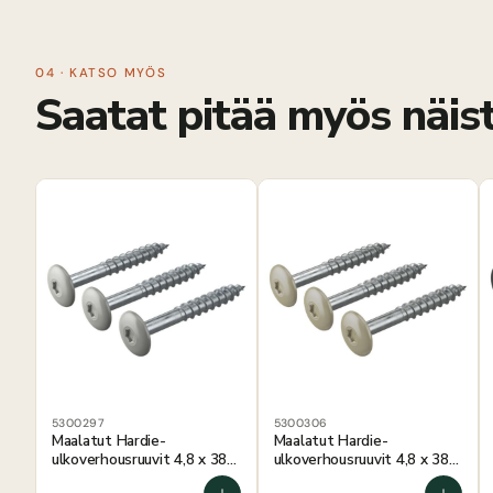
04 · KATSO MYÖS
Saatat pitää myös näist
5300297
5300306
Maalatut Hardie-
Maalatut Hardie-
ulkoverhousruuvit 4,8 x 38
ulkoverhousruuvit 4,8 x 38
mm utuharmaat, 250 kpl
mm sammaleenvihreät, 250