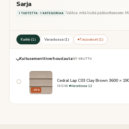
Sarja
Valitse, mitä lisätä päätuotteeseen. 
1 TUOTETTA · 1 KATEGORIAA
Kaikki (1)
Varastossa (1)
Tarjoukset (1)
Kuitusementtiverhouslauta
0
/1 VALITTU
Cedral Lap C03 Clay Brown 3600 × 190
·
Varastossa 12
141346
−25%