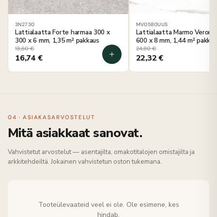
3N2730
MV0580UUS
Lattialaatta Forte harmaa 300 x
Lattialaatta Marmo Verona
300 x 6 mm, 1,35 m² pakkaus
600 x 8 mm, 1,44 m² pakkau
18,60
€
24,80
€
16,74
€
22,32
€
04 · ASIAKASARVOSTELUT
Mitä asiakkaat sanovat.
Vahvistetut arvostelut — asentajilta, omakotitalojen omistajilta ja
arkkitehdeiltä. Jokainen vahvistetun oston tukemana.
Tooteülevaateid veel ei ole. Ole esimene, kes
hindab.