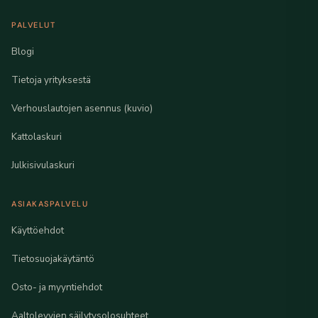
PALVELUT
Blogi
Tietoja yrityksestä
Verhouslautojen asennus (kuvio)
Kattolaskuri
Julkisivulaskuri
ASIAKASPALVELU
Käyttöehdot
Tietosuojakäytäntö
Osto- ja myyntiehdot
Aaltolevyjen säilytysolosuhteet