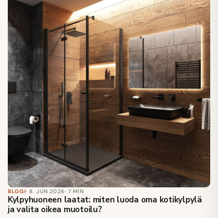
BLOGI
· 8. JUN 2026
· 7 MIN
Kylpyhuoneen laatat: miten luoda oma kotikylpylä
ja valita oikea muotoilu?