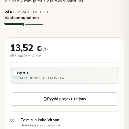
x 300 x 7 mm (pituus x leveys x paksuus).
VÄRI
· 2 VAIHTOEHTOA
Vaaleanpunainen
13,52
€
€/tk
Sisältää 24% ALV:n
Loppu
EI TÄLLÄ HETKELLÄ SAATAVILLA
Pyydä projektitarjous
Toimitus koko Viroon
Hinta lasketaan kassalla