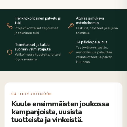
Henkilökohtainen palvelu ja
Älykäs ja mukava
tuki
ostokokemus
Projektikohtaiset tarjoukset
Laskurit, näytteet ja sujuva
ja tekninen tuki
toimitus.
14 päivän palautus
Toimitukset ja takuu
Tyytyväisyys taattu,
suoraan valmistajalta
mahdollisuus palauttaa
Valikoimassa tuotteita, joita ei
vakiotuotteet 14 päivän
löydy muualta.
kuluessa.
04 · LIITY YHTEISÖÖN
Kuule ensimmäisten joukossa
kampanjoista, uusista
tuotteista ja vinkeistä.