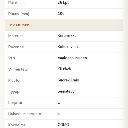
Paketissa
28 kpl
Pituus (mm)
100
OMADUSED
Materiaali
Keramiikka
Rakenne
Kohokuvioitu
Väri
Vaaleanpunainen
Viimeistely
Kiiltävä
Muoto
Suorakulmio
Tyyppi
Seinälevy
Korjattu
Ei
Liukastumisenesto
Ei
Kokoelma
COMO