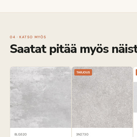
04 · KATSO MYÖS
Saatat pitää myös näist
TARJOUS
8LG520
3N2730