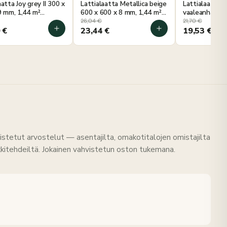
atta Joy grey II 300 x
Lattialaatta Metallica beige
Lattialaatta S
9 mm, 1,44 m²
600 x 600 x 8 mm, 1,44 m²
vaaleanharmaa
s
pakkaus
8 mm, 1,44 m²
26,04
€
21,70
€
0
€
23,44
€
19,53
€
istetut arvostelut — asentajilta, omakotitalojen omistajilta
rkkitehdeiltä. Jokainen vahvistetun oston tukemana.