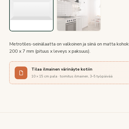
Metrotiles-seinälaatta on valkoinen ja siinä on matta kohoku
200 x 7 mm (pituus x leveys x paksuus).
Tilaa ilmainen värinäyte kotiin
10 × 15 cm pala · toimitus ilmainen, 3–5 työpäivää