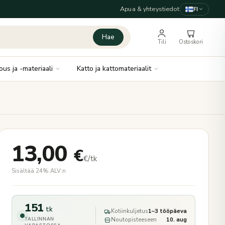
Apua & yhteystiedot
FI
Hae
Tili
Ostoskori
ous ja -materiaali
Katto ja kattomateriaalit
13,00
€
€/tk
Sisältää 24% ALV:n
151
tk
Kotiinkuljetus
1–3 tööpäeva
TALLINNAN
Noutopisteeseen
10. aug