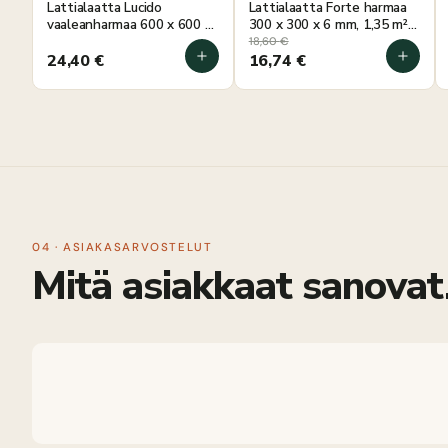
Lattialaatta Lucido
Lattialaatta Forte harmaa
vaaleanharmaa 600 x 600 x
300 x 300 x 6 mm, 1,35 m²
10 mm, 1,12 m²
pakkaus
18,60
€
24,40
€
16,74
€
04 · ASIAKASARVOSTELUT
Mitä asiakkaat sanovat