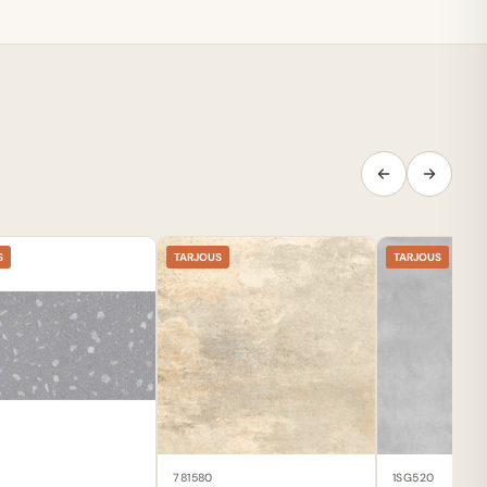
S
TARJOUS
TARJOUS
781580
1SG520