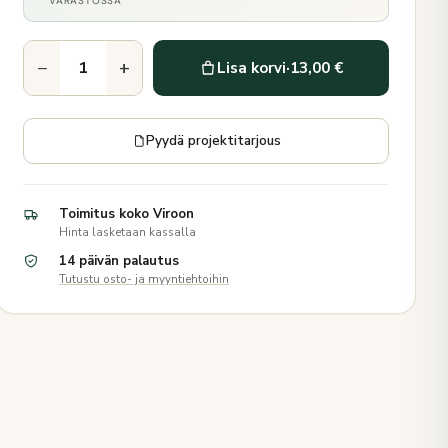
VARASTOSSA
−
+
Lisa korvi
·
13,00 €
Pyydä projektitarjous
Toimitus koko Viroon
Hinta lasketaan kassalla
14 päivän palautus
Tutustu osto- ja myyntiehtoihin