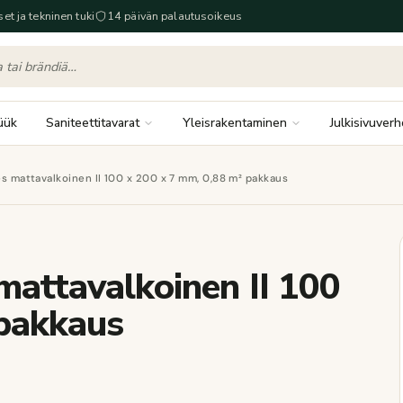
set ja tekninen tuki
14 päivän palautusoikeus
üük
Saniteettitavarat
Yleisrakentaminen
Julkisivuverh
es mattavalkoinen II 100 x 200 x 7 mm, 0,88 m² pakkaus
mattavalkoinen II 100
 pakkaus