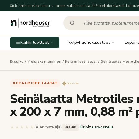
Toimitukset ja takuu suoraan valmistajalta
Projektikohtaiset tarjouk
Kaikki tuotteet
Kylpyhuonekalusteet
Lõpum
Etusivu
/
Yleisrakentaminen
/
Keraamiset laatat
/ Seinälaatta Metrotil
KERAAMISET LAATAT
·
Seinälaatta Metrotiles 
x 200 x 7 mm, 0,88 m²
★★★★★
★★★★★
(ei arvosteluja)
·
·
Kirjoita arvostelu
460161