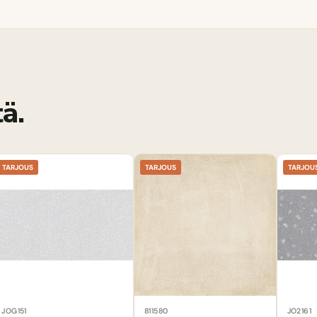
ä.
TARJOUS
TARJOUS
TARJOU
JOG151
811580
JO2161