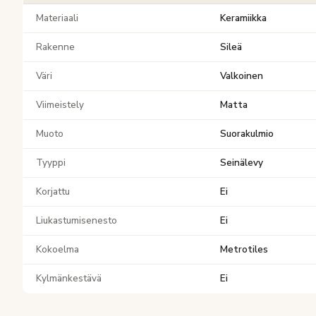
Materiaali
Keramiikka
Rakenne
Sileä
Väri
Valkoinen
Viimeistely
Matta
Muoto
Suorakulmio
Tyyppi
Seinälevy
Korjattu
Ei
Liukastumisenesto
Ei
Kokoelma
Metrotiles
Kylmänkestävä
Ei