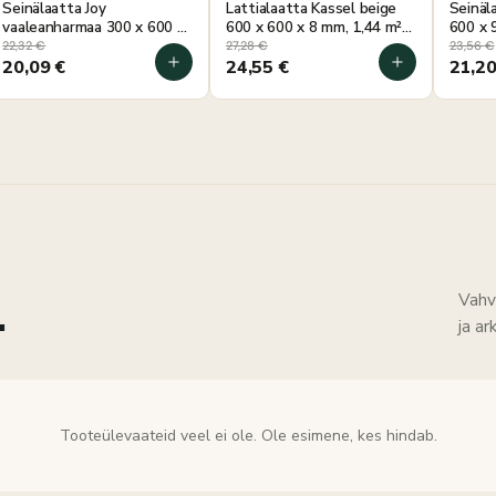
Seinälaatta Joy
Lattialaatta Kassel beige
Seinäla
vaaleanharmaa 300 x 600 x
600 x 600 x 8 mm, 1,44 m²
600 x 
9 mm, 1,44 m² pakkaus
pakkaus
pakkau
22,32
€
27,28
€
23,56
€
20,09
€
24,55
€
21,2
.
Vahv
ja a
Tooteülevaateid veel ei ole. Ole esimene, kes hindab.