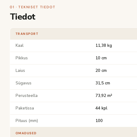
01 · TEKNISET TIEDOT
Tiedot
TRANSPORT
Kaal
11,38 kg
Pikkus
10 cm
Laius
20 cm
Sügavus
31,5 cm
Perusteella
73,92 m²
Paketissa
44 kpl
Pituus (mm)
100
OMADUSED