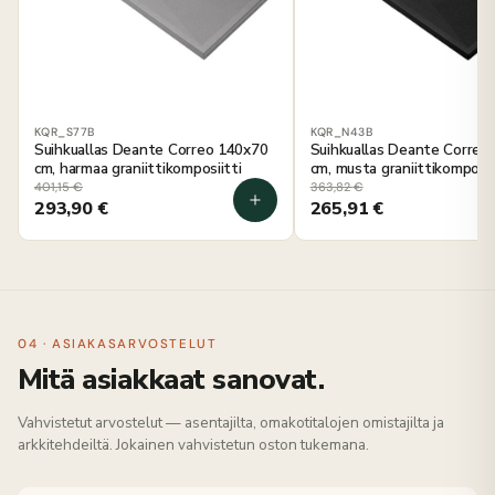
KQR_S77B
KQR_N43B
Suihkuallas Deante Correo 140x70
Suihkuallas Deante Correo
cm, harmaa graniittikomposiitti
cm, musta graniittikomposii
401,15
€
363,82
€
293,90
€
265,91
€
04 · ASIAKASARVOSTELUT
Mitä asiakkaat sanovat.
Vahvistetut arvostelut — asentajilta, omakotitalojen omistajilta ja
arkkitehdeiltä. Jokainen vahvistetun oston tukemana.