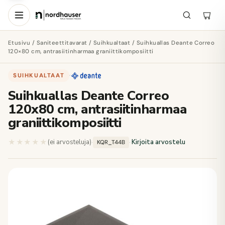
Etusivu
/
Saniteettitavarat
/
Suihkualtaat
/ Suihkuallas Deante Correo
120×80 cm, antrasiitinharmaa graniittikomposiitti
SUIHKUALTAAT
·
Suihkuallas Deante Correo
120x80 cm, antrasiitinharmaa
graniittikomposiitti
★★★★★
★★★★★
(ei arvosteluja)
·
·
Kirjoita arvostelu
KQR_T44B