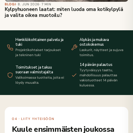
BLOGI
· 8. JUN 2026
· 7 MIN
Kylpyhuoneen laatat: miten luoda oma kotikylpylä
ja valita oikea muotoilu?
Henkilökohtainen palvelu ja
Älykäs ja mukava
tuki
ostokokemus
Projektikohtaiset tarjoukset
Laskurit, näytteet ja sujuva
ja tekninen tuki
toimitus.
14 päivän palautus
Toimitukset ja takuu
Tyytyväisyys taattu,
suoraan valmistajalta
mahdollisuus palauttaa
Valikoimassa tuotteita, joita ei
vakiotuotteet 14 päivän
löydy muualta.
kuluessa.
04 · LIITY YHTEISÖÖN
Kuule ensimmäisten joukossa