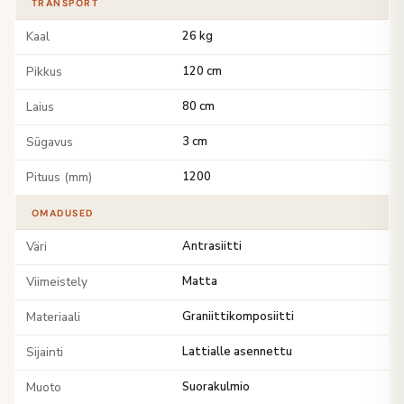
TRANSPORT
Kaal
26 kg
Pikkus
120 cm
Laius
80 cm
Sügavus
3 cm
Pituus (mm)
1200
OMADUSED
Väri
Antrasiitti
Viimeistely
Matta
Materiaali
Graniittikomposiitti
Sijainti
Lattialle asennettu
Muoto
Suorakulmio