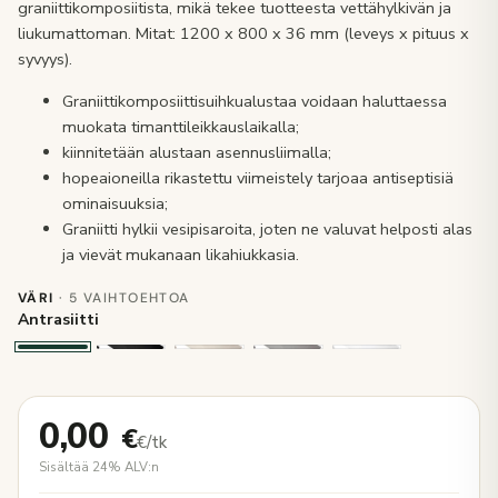
graniittikomposiitista, mikä tekee tuotteesta vettähylkivän ja
liukumattoman. Mitat: 1200 x 800 x 36 mm (leveys x pituus x
syvyys).
Graniittikomposiittisuihkualustaa voidaan haluttaessa
muokata timanttileikkauslaikalla;
kiinnitetään alustaan asennusliimalla;
hopeaioneilla rikastettu viimeistely tarjoaa antiseptisiä
ominaisuuksia;
Graniitti hylkii vesipisaroita, joten ne valuvat helposti alas
ja vievät mukanaan likahiukkasia.
VÄRI
· 5 VAIHTOEHTOA
Antrasiitti
0,00
€
€/tk
Sisältää 24% ALV:n