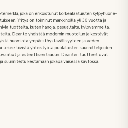
temerkki, joka on erikoistunut korkealaatuisten kylpyhuone-
stukseen. Yritys on toiminut markkinoilla yli 30 vuotta ja
imivia tuotteita, kuten hanoja, pesualtaita, kylpyammeita,
rusteita. Deante yhdistää modernin muotoilun ja kestävät
ityistä huomiota ympäristöystävällisyyteen ja veden
tekee tiivistä yhteistyötä puolalaisten suunnittelijoiden
ovaatiot ja esteettisen laadun. Deanten tuotteet ovat
ä ja suunniteltu kestämään jokapäiväisessä käytössä.