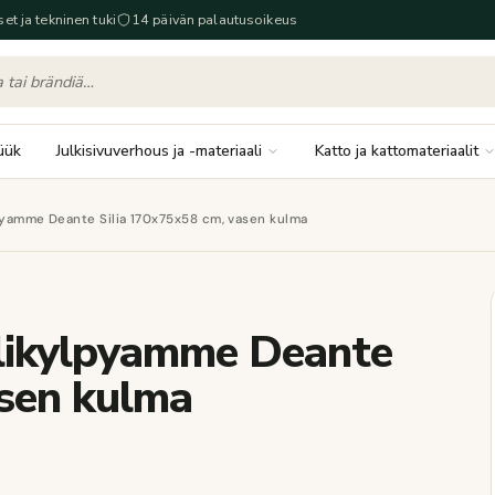
set ja tekninen tuki
14 päivän palautusoikeus
üük
Julkisivuverhous ja -materiaali
Katto ja kattomateriaalit
lpyamme Deante Silia 170x75x58 cm, vasen kulma
ylikylpyamme Deante
asen kulma