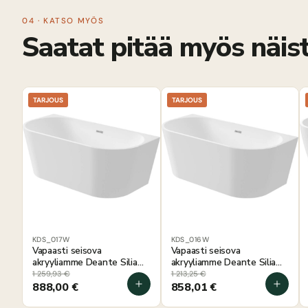
04 · KATSO MYÖS
Saatat pitää myös näist
TARJOUS
TARJOUS
KDS_017W
KDS_016W
Vapaasti seisova
Vapaasti seisova
akryyliamme Deante Silia
akryyliamme Deante Silia
169x75x58 cm, soikea
160x75x58 cm, soikea
1 259,93
€
1 213,25
€
888,00
€
858,01
€