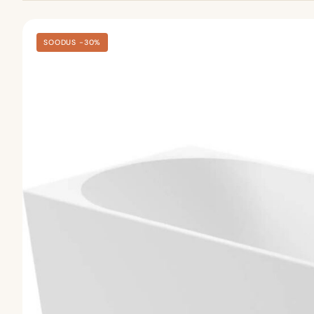
SOODUS −30%