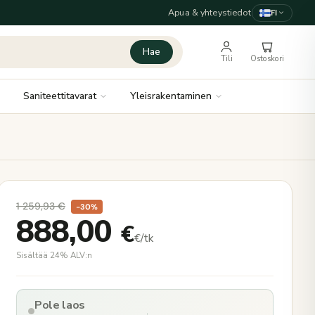
Apua & yhteystiedot
FI
Hae
Tili
Ostoskori
Saniteettitavarat
Yleisrakentaminen
1 259,93
€
−30%
888,00
€
€/tk
Sisältää 24% ALV:n
Pole laos