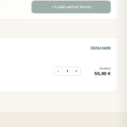
Lisää valitut koriin
Valitse kaikki
74,44
€
−
+
55,90
€