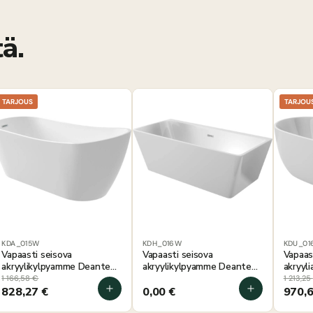
ä.
TARJOUS
TARJOU
KDA_015W
KDH_016W
KDU_01
Vapaasti seisova
Vapaasti seisova
Vapaas
akryylikylpyamme Deante
akryylikylpyamme Deante
akryyl
Arnika 150x72x72 cm,
Hiacynt 160x75x58 cm,
160x75
1 166,58
€
1 213,25
epäsymmetrinen
suorakaiteen muotoinen
828,27
€
0,00
€
970,