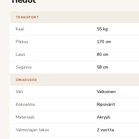
Tiedot
TRANSPORT
Kaal
55 kg
Pikkus
170 cm
Laius
80 cm
Sügavus
58 cm
OMADUSED
Väri
Valkoinen
Kokoelma
Ripsivärit
Materiaali
Akryyli
Valmistajan takuu
2 vuotta