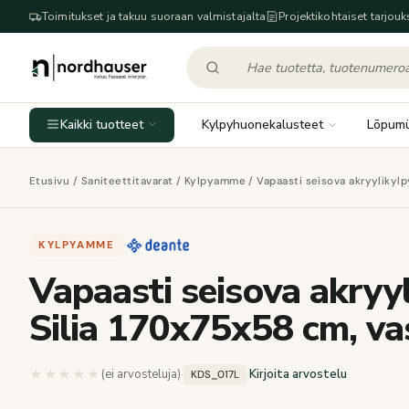
Toimitukset ja takuu suoraan valmistajalta
Projektikohtaiset tarjouk
Kaikki tuotteet
Kylpyhuonekalusteet
Lõpum
Etusivu
/
Saniteettitavarat
/
Kylpyamme
/ Vapaasti seisova akryyliky
KYLPYAMME
·
Vapaasti seisova akry
Silia 170x75x58 cm, v
★★★★★
★★★★★
(ei arvosteluja)
·
·
Kirjoita arvostelu
KDS_017L