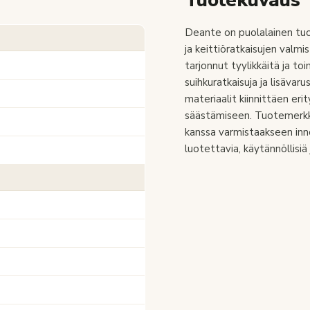
Tuotekuvaus
Deante on puolalainen tuo
ja keittiöratkaisujen valmi
tarjonnut tyylikkäitä ja to
suihkuratkaisuja ja lisäva
materiaalit kiinnittäen er
säästämiseen. Tuotemerkki 
kanssa varmistaakseen inn
luotettavia, käytännöllisi