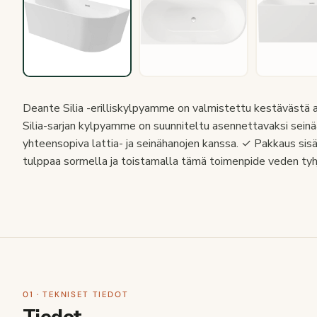
Deante Silia -erilliskylpyamme on valmistettu kestävästä akry
Silia-sarjan kylpyamme on suunniteltu asennettavaksi seinää 
yhteensopiva lattia- ja seinähanojen kanssa. ✓ Pakkaus sisäl
tulppaa sormella ja toistamalla tämä toimenpide veden tyh
01 · TEKNISET TIEDOT