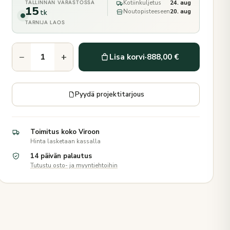
Kotiinkuljetus
24. aug
TALLINNAN VARASTOSSA
15
Noutopisteeseen
20. aug
tk
TARNIJA LAOS
−
+
Lisa korvi
·
888,00 €
Pyydä projektitarjous
Toimitus koko Viroon
Hinta lasketaan kassalla
14 päivän palautus
Tutustu osto- ja myyntiehtoihin