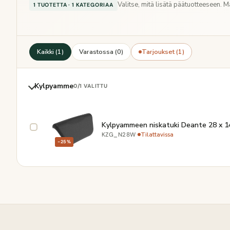
Valitse, mitä lisätä päätuotteeseen. 
1 TUOTETTA · 1 KATEGORIAA
Kaikki (1)
Varastossa (0)
Tarjoukset (1)
Kylpyamme
0
/1 VALITTU
Kylpyammeen niskatuki Deante 28 x 1
·
Tilattavissa
KZG_N28W
−25%