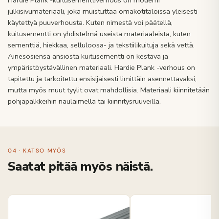
Hardie Plank -kuitusementtiverhous on moderni
julkisivumateriaali, joka muistuttaa omakotitaloissa yleisesti
käytettyä puuverhousta. Kuten nimestä voi päätellä,
kuitusementti on yhdistelmä useista materiaaleista, kuten
sementtiä, hiekkaa, selluloosa- ja tekstiilikuituja sekä vettä.
Ainesosiensa ansiosta kuitusementti on kestävä ja
ympäristöystävällinen materiaali. Hardie Plank -verhous on
tapitettu ja tarkoitettu ensisijaisesti limittäin asennettavaksi,
mutta myös muut tyylit ovat mahdollisia. Materiaali kiinnitetään
pohjapalkkeihin naulaimella tai kiinnitysruuveilla.
04 · KATSO MYÖS
Saatat pitää myös näistä.