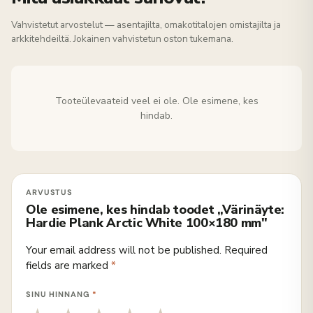
Vahvistetut arvostelut — asentajilta, omakotitalojen omistajilta ja
arkkitehdeiltä. Jokainen vahvistetun oston tukemana.
Tooteülevaateid veel ei ole. Ole esimene, kes
hindab.
Ole esimene, kes hindab toodet „Värinäyte:
Hardie Plank Arctic White 100×180 mm"
Your email address will not be published.
Required
fields are marked
*
SINU HINNANG
*