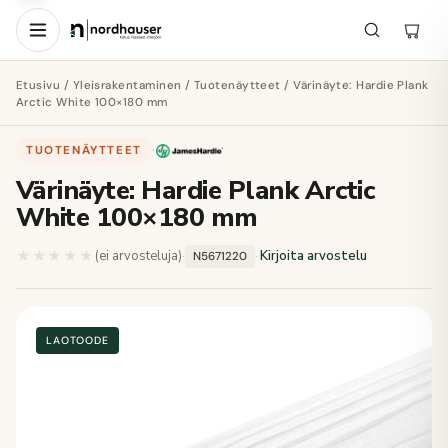
Etusivu
/
Yleisrakentaminen
/
Tuotenäytteet
/ Värinäyte: Hardie Plank
Arctic White 100×180 mm
TUOTENÄYTTEET
·
Värinäyte: Hardie Plank Arctic
White 100×180 mm
★★★★★
★★★★★
(ei arvosteluja)
·
·
Kirjoita arvostelu
N5671220
LAOTOODE