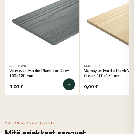
N5692620
N5691820
Värinäyte: Hardie Plank Iron Grey
Värinäyte: Hardie Plank W
100×180 mm
Cream 100×180 mm
0,00
€
0,00
€
04 · ASIAKASARVOSTELUT
Mitä asiakkaat sanovat.