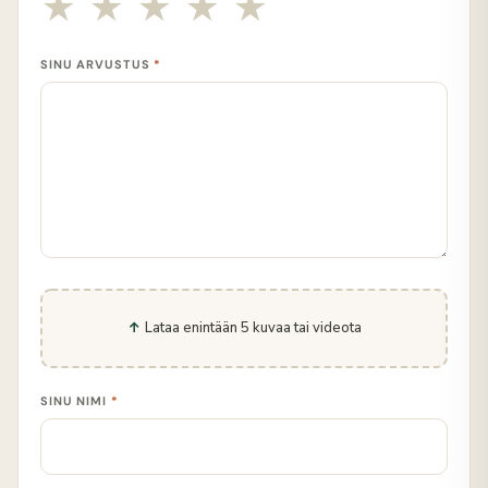
SINU ARVUSTUS
*
Lataa enintään 5 kuvaa tai videota
SINU NIMI
*