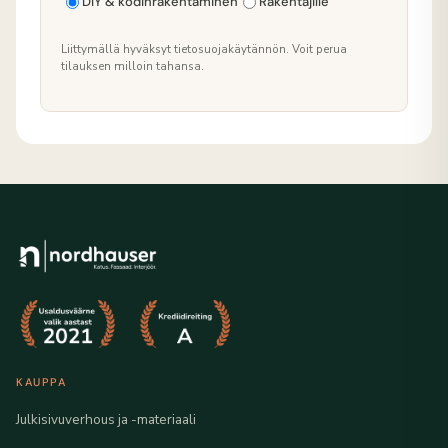
DIY & kodinrakentaminen
Rakentajille
Liittymällä hyväksyt tietosuojakäytännön. Voit perua
tilauksen milloin tahansa.
KAUPPA
Julkisivuverhous ja -materiaali