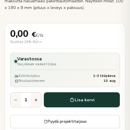
maksutta haluamaasi pakettiautomaattiin. Näytteen mitat: 100
x 180 x 8 mm (pituus x leveys x paksuus).
0,00
€
€/tk
Sisältää 24% ALV:n
Varastossa
TALLINNAN VARASTOSSA
Kotiinkuljetus
1–3 tööpäeva
Noutopisteeseen
10. aug
−
+
Lisa korvi
Pyydä projektitarjous