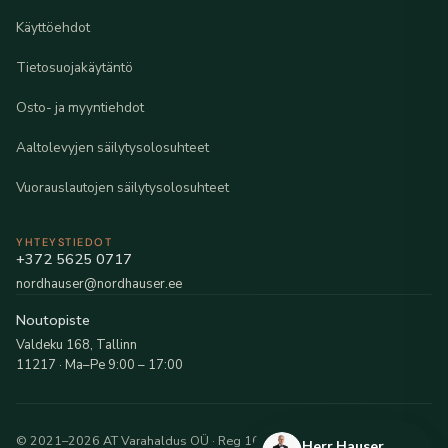
Käyttöehdot
Tietosuojakäytäntö
Osto- ja myyntiehdot
Aaltolevyjen säilytysolosuhteet
Vuorauslautojen säilytysolosuhteet
YHTEYSTIEDOT
+372 5625 0717
nordhauser@nordhauser.ee
Noutopiste
Valdeku 168, Tallinn
11217 · Ma–Pe 9:00 – 17:00
© 2021–2026 AT Varahaldus OÜ · Reg 16216481
Herr Hauser