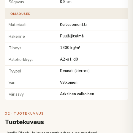
Sügavus
0,8 cm
OMADUSED
Materiaali
Kuitusementti
Rakenne
Puujäljitelmä
Tiheys
1300 kg/m³
Paloherkkyys
A2-s1, d0
Tyyppi
Reunat (kierros)
Väri
Valkoinen
Värisävy
Arktinen valkoinen
02 · TUOTEKUVAUS
Tuotekuvaus