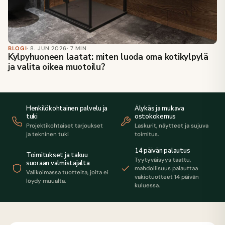
BLOGI
· 8. JUN 2026
· 7 MIN
Kylpyhuoneen laatat: miten luoda oma kotikylpylä
ja valita oikea muotoilu?
Henkilökohtainen palvelu ja
Älykäs ja mukava
tuki
ostokokemus
Projektikohtaiset tarjoukset
Laskurit, näytteet ja sujuva
ja tekninen tuki
toimitus.
14 päivän palautus
Toimitukset ja takuu
Tyytyväisyys taattu,
suoraan valmistajalta
mahdollisuus palauttaa
Valikoimassa tuotteita, joita ei
vakiotuotteet 14 päivän
löydy muualta.
kuluessa.