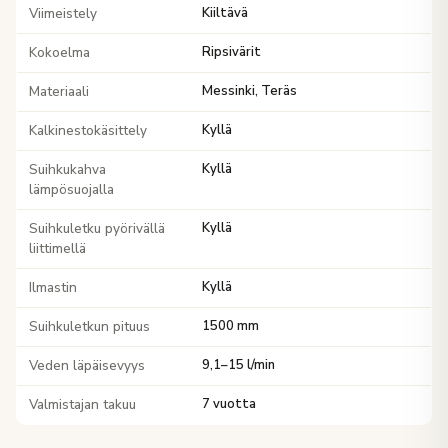
Viimeistely
Kiiltävä
Kokoelma
Ripsivärit
Materiaali
Messinki, Teräs
Kalkinestokäsittely
Kyllä
Suihkukahva
Kyllä
lämpösuojalla
Suihkuletku pyörivällä
Kyllä
liittimellä
Ilmastin
Kyllä
Suihkuletkun pituus
1500 mm
Veden läpäisevyys
9,1–15 l/min
Valmistajan takuu
7 vuotta