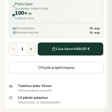
Pole laos
TALLINNAN VARASTOSSA
100+
tk
TARNIJA LAOS
Kotiinkuljetus
26. aug
Noutopisteeseen
24. aug
−
+
Lisa korvi
·
648,00 €
Pyydä projektitarjous
Toimitus koko Viroon
Hinta lasketaan kassalla
14 päivän palautus
Tutustu osto- ja myyntiehtoihin