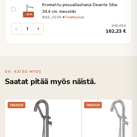
Kromattu pesuallashana Deante Silia
34,4 cm, messinki
−20%
·
Tilattavissa
BQS_020K
202,79
€
−
+
162,23
€
04 · KATSO MYÖS
Saatat pitää myös näistä.
TARJOUS
TARJOUS