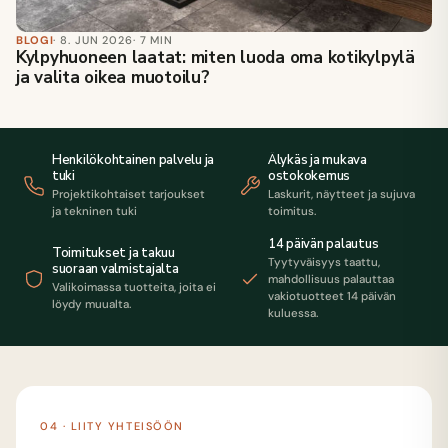
BLOGI
· 8. JUN 2026
· 7 MIN
Kylpyhuoneen laatat: miten luoda oma kotikylpylä
ja valita oikea muotoilu?
Henkilökohtainen palvelu ja
Älykäs ja mukava
tuki
ostokokemus
Projektikohtaiset tarjoukset
Laskurit, näytteet ja sujuva
ja tekninen tuki
toimitus.
14 päivän palautus
Toimitukset ja takuu
Tyytyväisyys taattu,
suoraan valmistajalta
mahdollisuus palauttaa
Valikoimassa tuotteita, joita ei
vakiotuotteet 14 päivän
löydy muualta.
kuluessa.
04 · LIITY YHTEISÖÖN