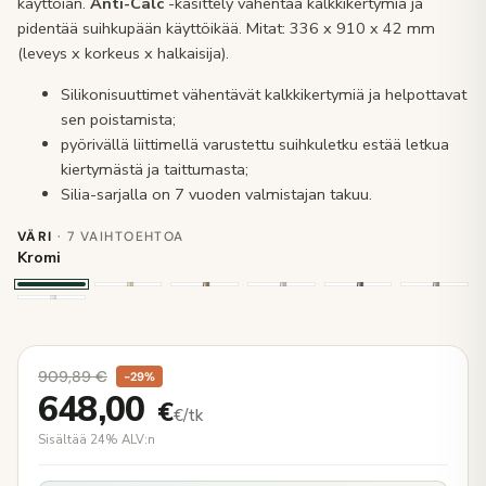
käyttöiän.
Anti-Calc
-käsittely vähentää kalkkikertymiä ja
pidentää suihkupään käyttöikää. Mitat: 336 x 910 x 42 mm
(leveys x korkeus x halkaisija).
Silikonisuuttimet vähentävät kalkkikertymiä ja helpottavat
sen poistamista;
pyörivällä liittimellä varustettu suihkuletku estää letkua
kiertymästä ja taittumasta;
Silia-sarjalla on 7 vuoden valmistajan takuu.
VÄRI
· 7 VAIHTOEHTOA
Kromi
909,89
€
−29%
648,00
€
€/tk
Sisältää 24% ALV:n