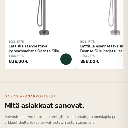
BQS_D17N
BQS_F17N
Lattialle asennettava
Lattialle asennettava am
kylpyammehana Deante Silia,
Deante Silia, harjattu teräs
titaania
1 166,58
€
1 213,25
€
828,00
€
858,01
€
04 · ASIAKASARVOSTELUT
Mitä asiakkaat sanovat.
Vahvistetut arvostelut — asentajilta, omakotitalojen omistajilta ja
arkkitehdeiltä. Jokainen vahvistetun oston tukemana.