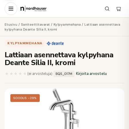
Etusivu
/
Saniteettitavarat
/
Kylpyammehana
/ Lattiaan asennettava
kylpyhana Deante Silia II, kromi
KYLPYAMMEHANA
·
Lattiaan asennettava kylpyhana
Deante Silia II, kromi
★★★★★
★★★★★
(ei arvosteluja)
·
·
Kirjoita arvostelu
BQS_017M
SOODUS −29%