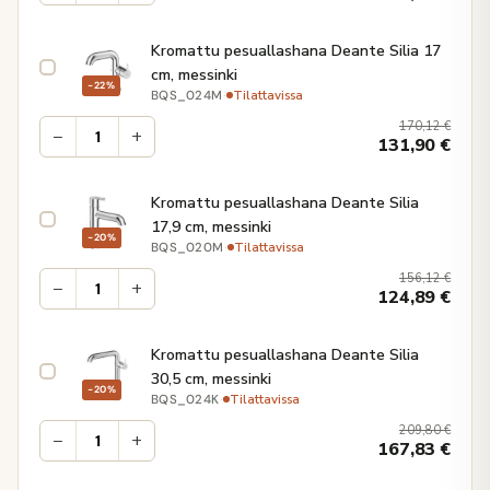
Kromattu pesuallashana Deante Silia 17
cm, messinki
−22%
·
Tilattavissa
BQS_024M
170,12
€
−
+
131,90
€
Kromattu pesuallashana Deante Silia
17,9 cm, messinki
−20%
·
Tilattavissa
BQS_020M
156,12
€
−
+
124,89
€
Kromattu pesuallashana Deante Silia
30,5 cm, messinki
−20%
·
Tilattavissa
BQS_024K
209,80
€
−
+
167,83
€