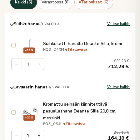
Kaikki (6)
Varastossa (0)
Tarjoukset (6)
Suihkuhana
Valitse kaikki
0
/1 VALITTU
Suihkusetti hanalla Deante Silia, kromi
·
Tilattavissa
NQS_D4XM
−29%
1 003,23
€
−
+
712,29
€
Lavuaarin hanat
Valitse kaikki
0
/5 VALITTU
Kromattu seinään kiinnitettävä
pesuallashana Deante Silia 20,8 cm,
messinki
−20%
·
Tilattavissa
BQS_054L
205,12
€
−
+
164,10
€