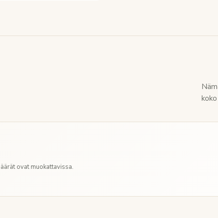
Nämä
koko 
Määrät ovat muokattavissa.