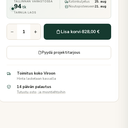
Kotiinkuljetus
25. aug
TALLINNAN VARASTOSSA
94
Noutopisteeseen
21. aug
tk
TARNIJA LAOS
−
+
Lisa korvi
·
828,00 €
Pyydä projektitarjous
Toimitus koko Viroon
Hinta lasketaan kassalla
14 päivän palautus
Tutustu osto- ja myyntiehtoihin