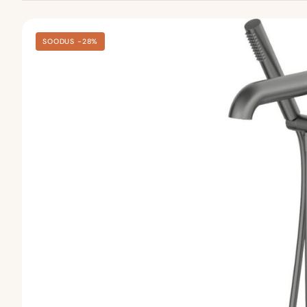
SOODUS −28%