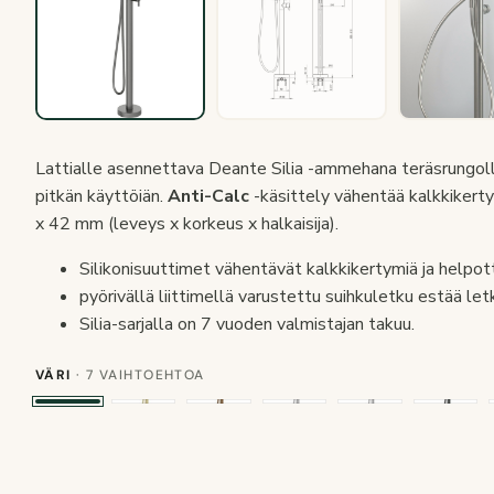
Lattialle asennettava Deante Silia -ammehana teräsrungoll
pitkän käyttöiän.
Anti-Calc
-käsittely vähentää kalkkikerty
x 42 mm (leveys x korkeus x halkaisija).
Silikonisuuttimet vähentävät kalkkikertymiä ja helpot
pyörivällä liittimellä varustettu suihkuletku estää le
Silia-sarjalla on 7 vuoden valmistajan takuu.
VÄRI
· 7 VAIHTOEHTOA