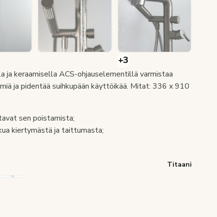
a ja keraamisella ACS-ohjauselementillä varmistaa
miä ja pidentää suihkupään käyttöikää. Mitat: 336 x 910
tavat sen poistamista;
tkua kiertymästä ja taittumasta;
Titaani