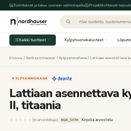
Toimitukset ja takuu suoraan valmistajalta
Projektikohtaiset tarjouk
Kaikki tuotteet
Kylpyhuonekalusteet
Lõpum
Etusivu
/
Saniteettitavarat
/
Kylpyammehana
/ Lattiaan asennettava kyl
KYLPYAMMEHANA
·
Lattiaan asennettava k
II, titaania
★★★★★
★★★★★
(ei arvosteluja)
·
·
Kirjoita arvostelu
BQS_D17M