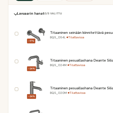
Lavuaarin hanat
0
/5 VALITTU
Titaaninen seinään kiinnitettävä pesu
·
Tilattavissa
BQS_D54L
−17%
Titaaninen pesuallashana Deante Silia
·
Tilattavissa
BQS_D24M
−24%
Titaaninen pesuallashana Deante Silia
·
Tilattavissa
BQS_D20M
−24%