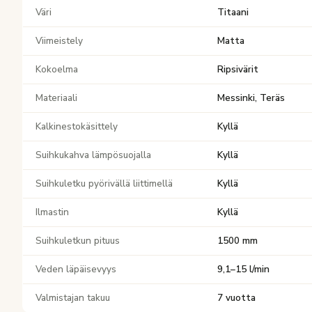
Väri
Titaani
Viimeistely
Matta
Kokoelma
Ripsivärit
Materiaali
Messinki, Teräs
Kalkinestokäsittely
Kyllä
Suihkukahva lämpösuojalla
Kyllä
Suihkuletku pyörivällä liittimellä
Kyllä
Ilmastin
Kyllä
Suihkuletkun pituus
1500 mm
Veden läpäisevyys
9,1–15 l/min
Valmistajan takuu
7 vuotta