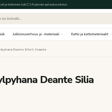
set ja tekninen tuki
14 päivän palautusoikeus
üük
Julkisivuverhous ja -materiaali
Katto ja kattomateriaalit
pyhana Deante Silia II, titaania
ylpyhana Deante Silia