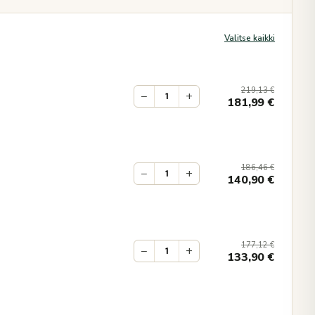
Valitse kaikki
219,13
€
−
+
181,99
€
186,46
€
−
+
140,90
€
177,12
€
−
+
133,90
€