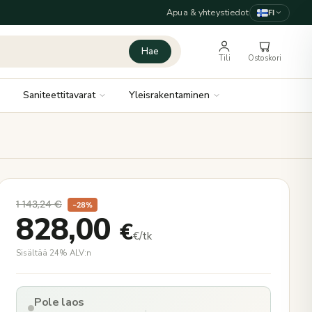
Apua & yhteystiedot
FI
Hae
Tili
Ostoskori
Saniteettitavarat
Yleisrakentaminen
1 143,24
€
−28%
828,00
€
€/tk
Sisältää 24% ALV:n
Pole laos