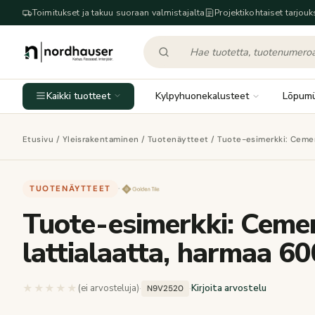
Toimitukset ja takuu suoraan valmistajalta
Projektikohtaiset tarjouk
Kaikki tuotteet
Kylpyhuonekalusteet
Lõpum
Etusivu
/
Yleisrakentaminen
/
Tuotenäytteet
/ Tuote-esimerkki: Cemen
TUOTENÄYTTEET
·
Tuote-esimerkki: Cemen
lattialaatta, harmaa 6
★★★★★
★★★★★
(ei arvosteluja)
·
·
Kirjoita arvostelu
N9V2520