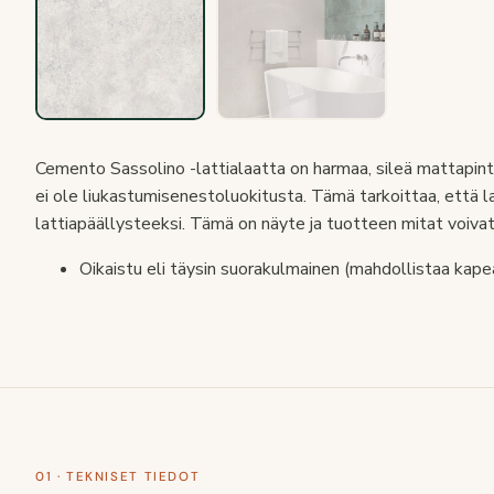
Cemento Sassolino -lattialaatta on harmaa, sileä mattapintain
ei ole liukastumisenestoluokitusta. Tämä tarkoittaa, että laa
lattiapäällysteeksi. Tämä on näyte ja tuotteen mitat voivat
Oikaistu eli täysin suorakulmainen (mahdollistaa kape
01 · TEKNISET TIEDOT