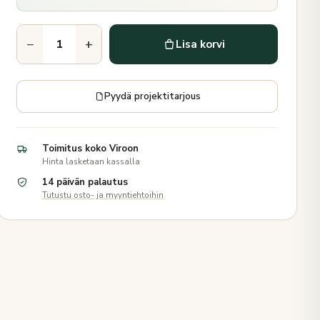
−
+
Lisa korvi
Pyydä projektitarjous
Toimitus koko Viroon
Hinta lasketaan kassalla
14 päivän palautus
Tutustu osto- ja myyntiehtoihin