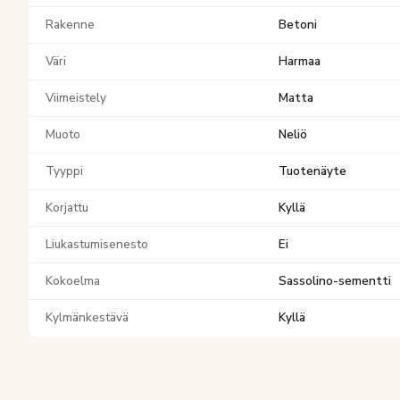
Rakenne
Betoni
Väri
Harmaa
Viimeistely
Matta
Muoto
Neliö
Tyyppi
Tuotenäyte
Korjattu
Kyllä
Liukastumisenesto
Ei
Kokoelma
Sassolino-sementti
Kylmänkestävä
Kyllä