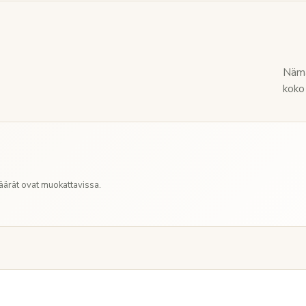
Nämä
koko 
Määrät ovat muokattavissa.