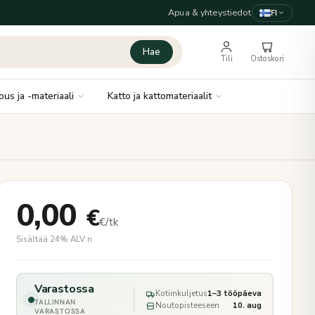
Apua & yhteystiedot
FI
Hae
Tili
Ostoskori
ous ja -materiaali
Katto ja kattomateriaalit
0,00
€
€/tk
Sisältää 24% ALV:n
Varastossa
Kotiinkuljetus
1–3 tööpäeva
TALLINNAN
Noutopisteeseen
10. aug
VARASTOSSA