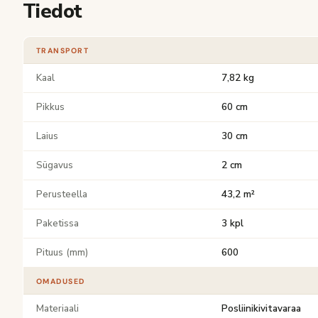
Tiedot
TRANSPORT
Kaal
7,82 kg
Pikkus
60 cm
Laius
30 cm
Sügavus
2 cm
Perusteella
43,2 m²
Paketissa
3 kpl
Pituus (mm)
600
OMADUSED
Materiaali
Posliinikivitavaraa