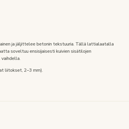
en ja jäljittelee betonin tekstuuria. Tällä lattialaatalla
tta soveltuu ensisijaisesti kuivien sisätilojen
 vaihdella.
at liitokset, 2–3 mm).