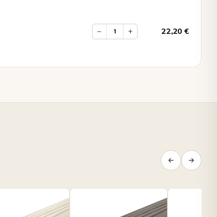
−
+
22,20
€