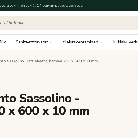
set ja tekninen tuki
14 päivän palautusoikeus
üük
Saniteettitavarat
Yleisrakentaminen
Julkisivuverh
to Sassolino -lattialaatta, harmaa 600 x 600 x 10 mm
to Sassolino -
00 x 600 x 10 mm