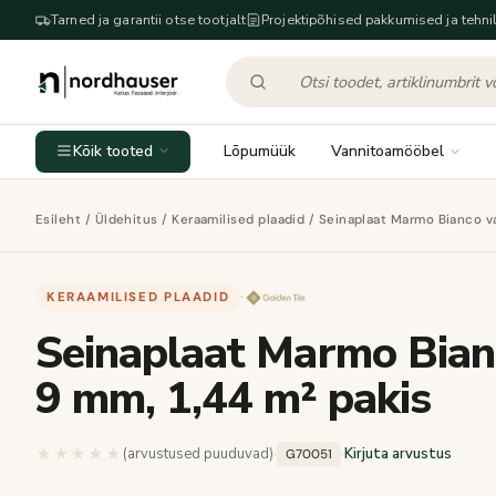
Tarned ja garantii otse tootjalt
Projektipõhised pakkumised ja tehnil
Kõik tooted
Lõpumüük
Vannitoamööbel
Esileht
/
Üldehitus
/
Keraamilised plaadid
/ Seinaplaat Marmo Bianco va
KERAAMILISED PLAADID
·
Seinaplaat Marmo Bian
9 mm, 1,44 m² pakis
★★★★★
★★★★★
(arvustused puuduvad)
·
·
Kirjuta arvustus
G70051