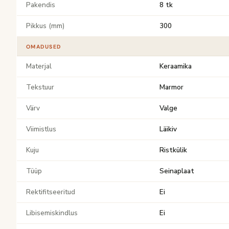
Pakendis
8 tk
Pikkus (mm)
300
OMADUSED
Materjal
Keraamika
Tekstuur
Marmor
Värv
Valge
Viimistlus
Läikiv
Kuju
Ristkülik
Tüüp
Seinaplaat
Rektifitseeritud
Ei
Libisemiskindlus
Ei