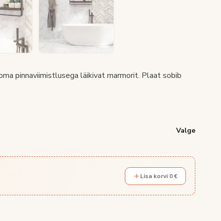
oma pinnaviimistlusega läikivat marmorit. Plaat sobib
Valge
Lisa korvi 0 €