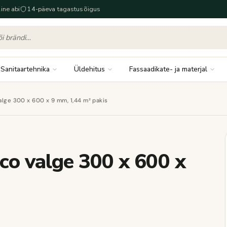
ine abi
14-päeva tagastusõigus
Sanitaartehnika
Üldehitus
Fassaadikate- ja materjal
lge 300 x 600 x 9 mm, 1,44 m² pakis
co valge 300 x 600 x