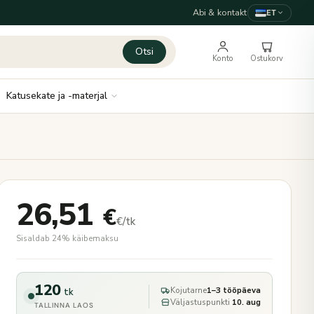
Abi & kontakt
ET
Otsi
Konto
Ostukorv
Katusekate ja -materjal
26,51
€
€/tk
Sisaldab 24% käibemaksu
120
Kojutarne
1–3 tööpäeva
tk
Väljastuspunkti
10. aug
TALLINNA LAOS