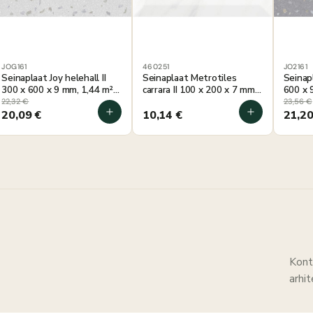
JOG161
460251
JO2161
Seinaplaat Joy helehall II
Seinaplaat Metrotiles
Seinapl
300 x 600 x 9 mm, 1,44 m²
carrara II 100 x 200 x 7 mm,
600 x 
pakis
0,88 m² pakis
22,32
€
23,56
€
20,09
€
10,14
€
21,2
Kont
arhi