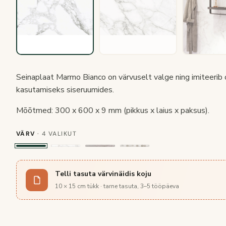
Seinaplaat Marmo Bianco on värvuselt valge ning imiteerib 
kasutamiseks siseruumides.
Mõõtmed: 300 x 600 x 9 mm (pikkus x laius x paksus).
VÄRV
· 4 VALIKUT
Telli tasuta värvinäidis koju
10 × 15 cm tükk · tarne tasuta, 3–5 tööpäeva