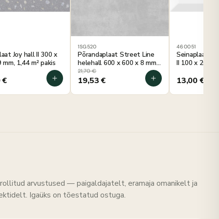
1SG520
460051
aat Joy hall II 300 x
Põrandaplaat Street Line
Seinaplaat Me
9 mm, 1,44 m² pakis
helehall 600 x 600 x 8 mm,
II 100 x 200 x
1,44 m² pakis
pakis
21,70
€
0
€
19,53
€
13,00
€
rollitud arvustused — paigaldajatelt, eramaja omanikelt ja
tektidelt. Igaüks on tõestatud ostuga.