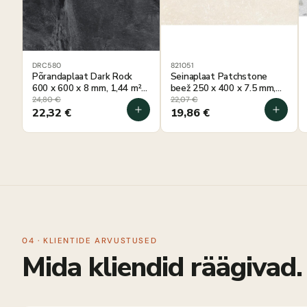
DRC580
821051
Põrandaplaat Dark Rock
Seinaplaat Patchstone
600 x 600 x 8 mm, 1,44 m²
beež 250 x 400 x 7.5 mm,
pakis
1,6 m² pakis
24,80
€
22,07
€
22,32
€
19,86
€
04 · KLIENTIDE ARVUSTUSED
Mida kliendid räägivad.