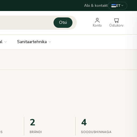
Abi & kontakt
ET
Otsi
Konto
Ostukorv
al
Sanitaartehnika
2
4
OS
BRÄNDI
SOODUSHINNAGA