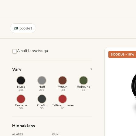
28
toodet
Ainult laoseisuga
SOODUS -15%
Värv
7
Must
Hall
Pruun
Roheline
245
236
134
88
Punane
Grafiit
Tellisepunane
59
35
20
Hinnaklass
ALATES
KUNI