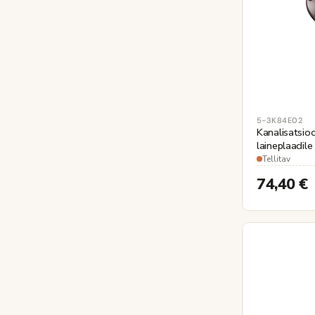
5-3K84E02
Kanalisatsioon
laineplaadile
Ø110mm
Tellitav
74,40
€