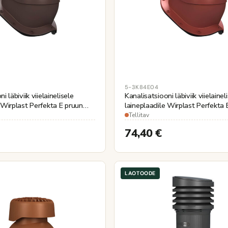
5-3K84E04
i läbiviik viielainelisele
Kanalisatsiooni läbiviik viielainel
 Wirplast Perfekta E pruun
laineplaadile Wirplast Perfekta
Ø110mm
Tellitav
74,40
€
LAOTOODE