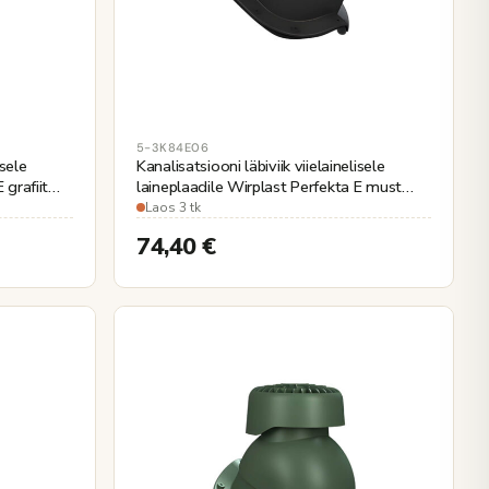
5-3K84E06
isele
Kanalisatsiooni läbiviik viielainelisele
 grafiit
laineplaadile Wirplast Perfekta E must
Ø110mm
Laos 3 tk
74,40
€