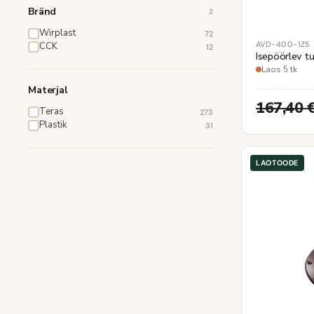
Bränd
2
Wirplast
72
AVD-400-1ZS
CCK
12
Isepöörlev 
Laos 5 tk
Materjal
167,40
Teras
273
Plastik
31
LAOTOODE