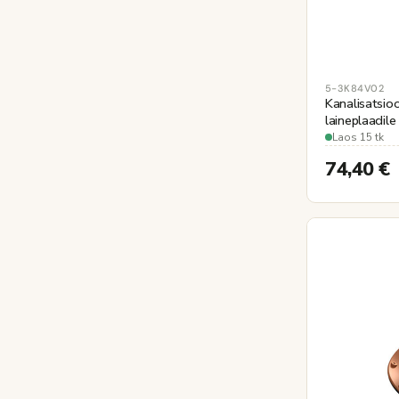
5-3K84V02
Kanalisatsioo
laineplaadile
Ø110mm
Laos 15 tk
74,40
€