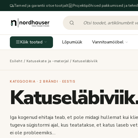
Tarned ja garantii otse tootjalt
Projektipõhised pakkumised ja tehnil
Kõik tooted
Lõpumüük
Vannitoamööbel
Esileht
/
Katusekate ja -materjal
/ Katuseläbiviik
KATEGOORIA · 2 BRÄNDI · EESTIS
Katuseläbiviik
Iga kogenud ehitaja teab, et pole midagi hullemat kui kl
tugeva sügistormi ajal, kus teatatakse, et katus laseb ve
ei ole probleemiks…