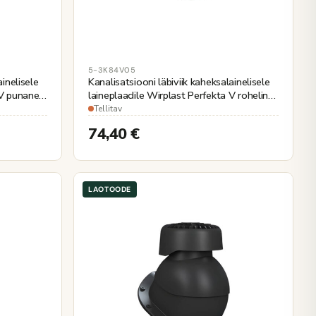
5-3K84V05
ainelisele
Kanalisatsiooni läbiviik kaheksalainelisele
 V punane
laineplaadile Wirplast Perfekta V roheline
Ø110mm
Tellitav
74,40
€
LAOTOODE