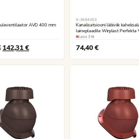
5-3K84V03
tuuleventilaator AVD 400 mm
Kanalisatsiooni läbiviik kaheksal
laineplaadile Wirplast Perfekta V
Ø110mm
Laos 3 tk
€
142,31
€
74,40
€