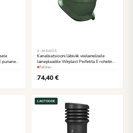
5-3K84E05
isele
Kanalisatsiooni läbiviik viielainelisele
 E punane
laineplaadile Wirplast Perfekta E roheline
Ø110mm
Tellitav
74,40
€
LAOTOODE