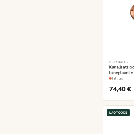
5-3K84E07
Kanalisatsioon
laineplaadile
tellisepuna
Tellitav
74,40
€
LAOTOODE