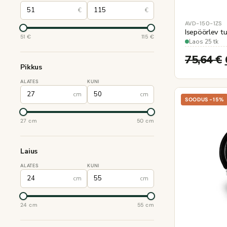
€
€
AVD-150-1ZS
Isepöörlev 
51 €
115 €
Laos 25 tk
75,64
€
Pikkus
ALATES
KUNI
cm
cm
SOODUS -15%
27 cm
50 cm
Laius
ALATES
KUNI
cm
cm
24 cm
55 cm