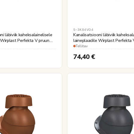
5-3K84V04
ni läbiviik kaheksalainelisele
Kanalisatsiooni läbiviik kaheksal
 Wirplast Perfekta V pruun
laineplaadile Wirplast Perfekta
Ø110mm
Tellitav
74,40
€