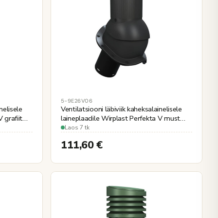
5-9E26V06
nelisele
Ventilatsiooni läbiviik kaheksalainelisele
 grafiit
laineplaadile Wirplast Perfekta V must
Ø125mm, soojustatud
Laos 7 tk
111,60
€