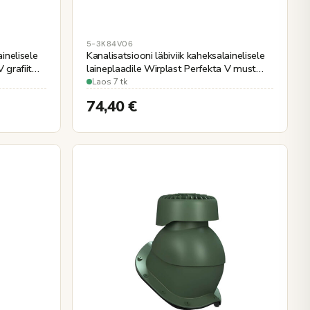
5-3K84V06
ainelisele
Kanalisatsiooni läbiviik kaheksalainelisele
 grafiit
laineplaadile Wirplast Perfekta V must
Ø110mm
Laos 7 tk
74,40
€