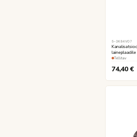
5-3K84V07
Kanalisatsioo
laineplaadile
tellisepuna
Tellitav
74,40
€