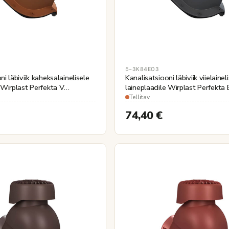
5-3K84E03
ni läbiviik kaheksalainelisele
Kanalisatsiooni läbiviik viielainel
 Wirplast Perfekta V
laineplaadile Wirplast Perfekta E
ne Ø110mm
Ø110mm
Tellitav
74,40
€