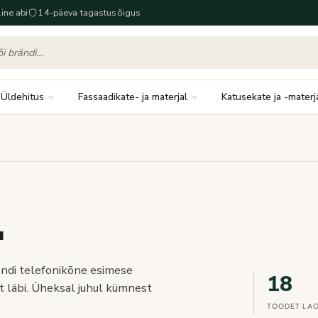
ine abi
14-päeva tagastusõigus
Üldehitus
Fassaadikate- ja materjal
Katusekate ja -materj
.
iendi telefonikõne esimese
18
tt läbi. Üheksal juhul kümnest
TOODET LA