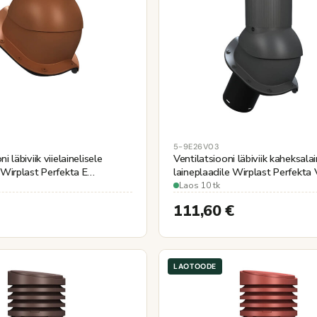
5-9E26V03
i läbiviik viielainelisele
Ventilatsiooni läbiviik kaheksalai
 Wirplast Perfekta E
laineplaadile Wirplast Perfekta V
ne Ø110mm
Ø125mm, soojustatud
Laos 10 tk
111,60
€
LAOTOODE