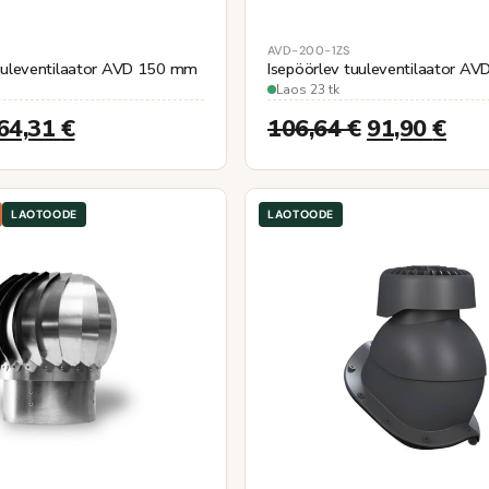
AVD-200-1ZS
tuuleventilaator AVD 150 mm
Isepöörlev tuuleventilaator A
Laos 23 tk
64,31
€
106,64
€
91,90
€
LAOTOODE
LAOTOODE