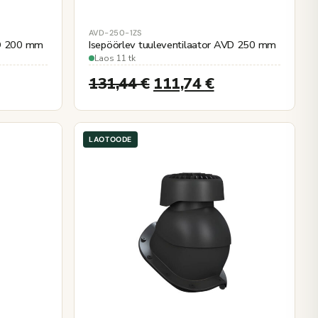
AVD-250-1ZS
VD 200 mm
Isepöörlev tuuleventilaator AVD 250 mm
Laos 11 tk
131,44
€
111,74
€
LAOTOODE