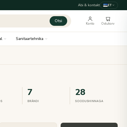
Abi & kontakt
ET
Otsi
Konto
Ostukorv
al
Sanitaartehnika
7
28
OS
BRÄNDI
SOODUSHINNAGA