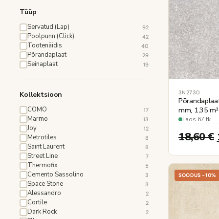
Tüüp
Servatud (Lap)
92
Poolpunn (Click)
42
Tootenäidis
40
Põrandaplaat
29
Seinaplaat
19
3N2730
Kollektsioon
Põrandaplaa
COMO
mm, 1,35 m² 
17
Marmo
Laos 67 tk
13
Joy
12
18,60
€
Metrotiles
8
Saint Laurent
8
Street Line
7
Thermofix
5
Cemento Sassolino
3
SOODUS -10%
Space Stone
3
Alessandro
2
Cortile
2
Dark Rock
2