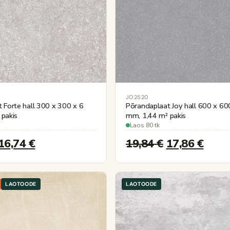
JO2520
t Forte hall 300 x 300 x 6
Põrandaplaat Joy hall 600 x 60
pakis
mm, 1,44 m² pakis
Laos 80 tk
16,74
€
19,84
€
17,86
€
LAOTOODE
LAOTOODE