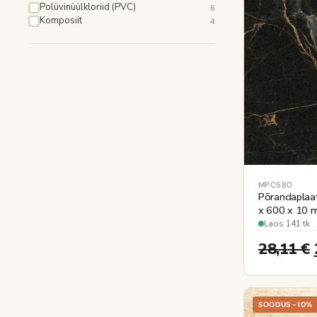
Polüvinüülkloriid (PVC)
6
Komposiit
4
MPC580
Põrandapla
x 600 x 10 
Laos 141 tk
28,11
€
SOODUS -10%