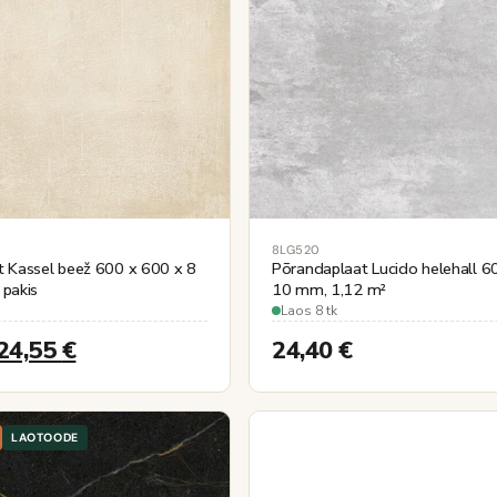
8LG520
t Kassel beež 600 x 600 x 8
Põrandaplaat Lucido helehall 6
pakis
10 mm, 1,12 m²
Laos 8 tk
24,55
€
24,40
€
LAOTOODE