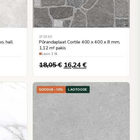
2F2830
o, hall
Põrandaplaat Cortile 400 x 400 x 8 mm,
1,12 m² pakis
Laos 1 tk
18,05
€
16,24
€
SOODUS -10%
LAOTOODE