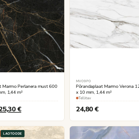
MV09P0
at Marmo Perlanera must 600
Põrandaplaat Marmo Verona 1
mm, 1,44 m²
x 10 mm, 1,44 m²
Tellitav
25,30
€
24,80
€
LAOTOODE