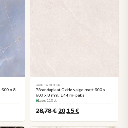
OXIDEWHITE60
x 600 x 8
Põrandaplaat Oxide valge matt 600 x
600 x 8 mm, 1,44 m² pakis
Laos 110 tk
28,78
€
20,15
€