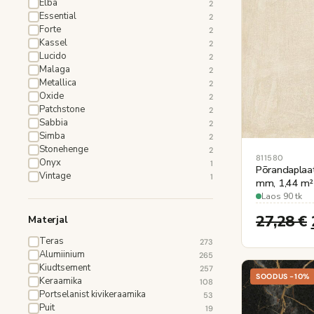
Elba
2
Essential
2
Forte
2
Kassel
2
Lucido
2
Malaga
2
Metallica
2
Oxide
2
Patchstone
2
Sabbia
2
Simba
2
Stonehenge
2
811580
Onyx
1
Põrandaplaa
Vintage
1
mm, 1,44 m² 
Laos 90 tk
27,28
€
Materjal
Teras
273
Alumiinium
265
Kiudtsement
257
SOODUS -10%
Keraamika
108
Portselanist kivikeraamika
53
Puit
19