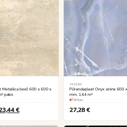
7А3580
t Metallica beež 600 x 600 x
Põrandaplaat Onyx sinine 600 
² pakis
mm, 1,44 m²
Tellitav
23,44
€
27,28
€