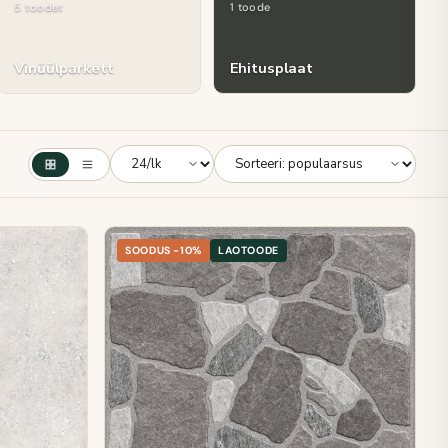
5 toodet
1 toode
Vinüülparkett
Ehitusplaat
SOODUS -10%
LAOTOODE