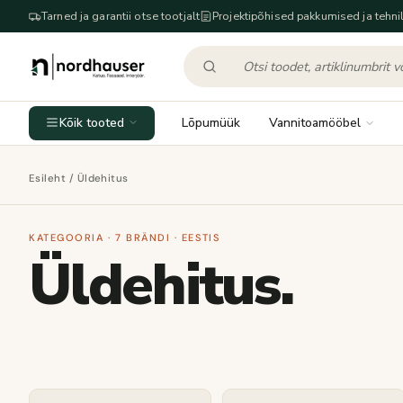
Tarned ja garantii otse tootjalt
Projektipõhised pakkumised ja tehnil
Kõik tooted
Lõpumüük
Vannitoamööbel
Esileht
/ Üldehitus
KATEGOORIA · 7 BRÄNDI · EESTIS
Üldehitus.