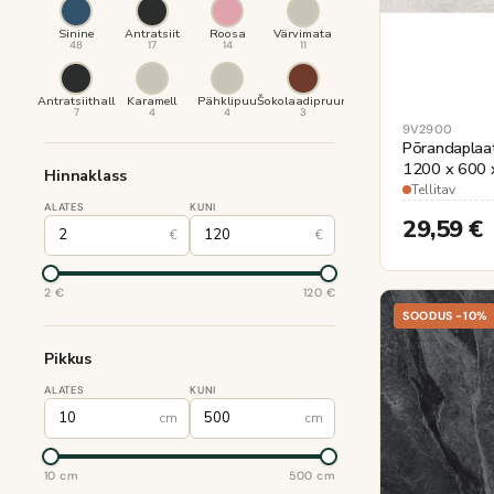
Sinine
Antratsiit
Roosa
Värvimata
48
17
14
11
Antratsiithall
Karamell
Pähklipuu
Šokolaadipruun
7
4
4
3
9V2900
Põrandaplaa
1200 x 600 
Hinnaklass
Tellitav
ALATES
KUNI
29,59
€
€
€
2 €
120 €
SOODUS -10%
Pikkus
ALATES
KUNI
cm
cm
10 cm
500 cm