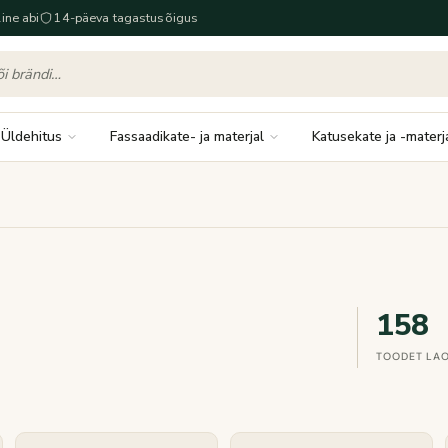
ine abi
14-päeva tagastusõigus
Üldehitus
Fassaadikate- ja materjal
Katusekate ja -materj
158
TOODET LA