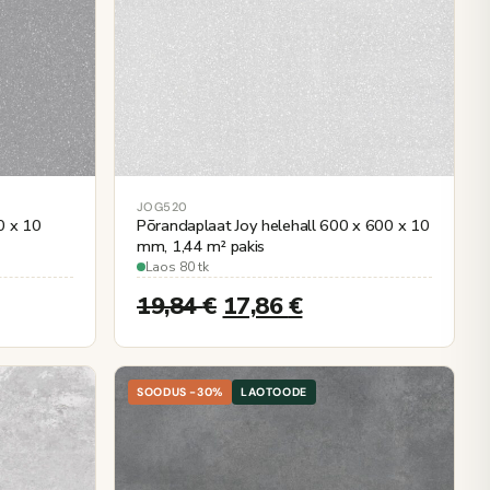
JOG520
0 x 10
Põrandaplaat Joy helehall 600 x 600 x 10
mm, 1,44 m² pakis
Laos 80 tk
19,84
€
17,86
€
SOODUS -30%
LAOTOODE