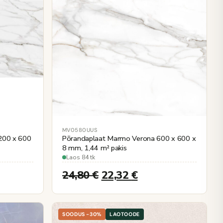
MV0580UUS
200 x 600
Põrandaplaat Marmo Verona 600 x 600 x
8 mm, 1,44 m² pakis
Laos 84 tk
24,80
€
22,32
€
SOODUS -30%
LAOTOODE