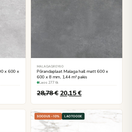
MALAGAGREY60
00 x 600 x
Põrandaplaat Malaga hall matt 600 x
600 x 8 mm, 1,44 m² pakis
Laos 277 tk
28,78
€
20,15
€
SOODUS -10%
LAOTOODE