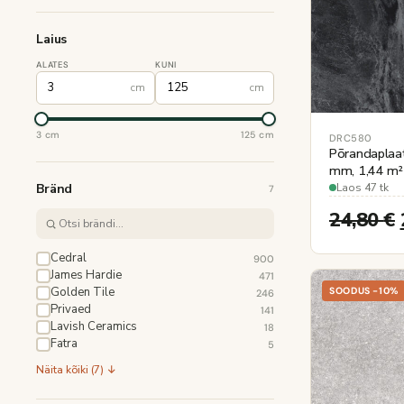
Laius
ALATES
KUNI
cm
cm
3 cm
125 cm
DRC580
Põrandaplaa
mm, 1,44 m² 
Bränd
Laos 47 tk
7
24,80
€
Cedral
900
James Hardie
471
Golden Tile
SOODUS -10%
246
Privaed
141
Lavish Ceramics
18
Fatra
5
Näita kõiki (7) ↓