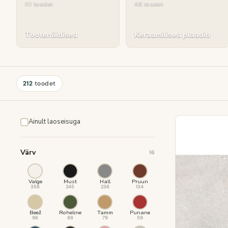
111 toodet
48 toodet
Tootenäidised
Keraamilised plaadid
212
toodet
Ainult laoseisuga
Värv
16
Valge
Must
Hall
Pruun
358
245
236
134
Beež
Roheline
Tamm
Punane
96
88
79
59