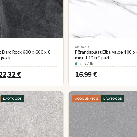
860830
t Dark Rock 600 x 600 x 8
Põrandaplaat Elba valge 400 x
pakis
mm, 1,12 m² pakis
Laos 7 tk
22,32
€
16,99
€
LAOTOODE
SOODUS -10%
LAOTOODE