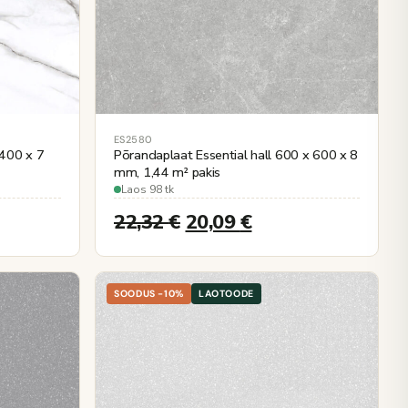
ES2580
 400 x 7
Põrandaplaat Essential hall 600 x 600 x 8
mm, 1,44 m² pakis
Laos 98 tk
22,32
€
20,09
€
SOODUS -10%
LAOTOODE