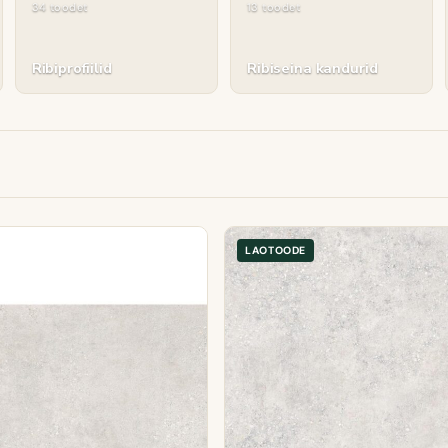
34 toodet
13 toodet
Ribiprofiilid
Ribiseina kandurid
LAOTOODE