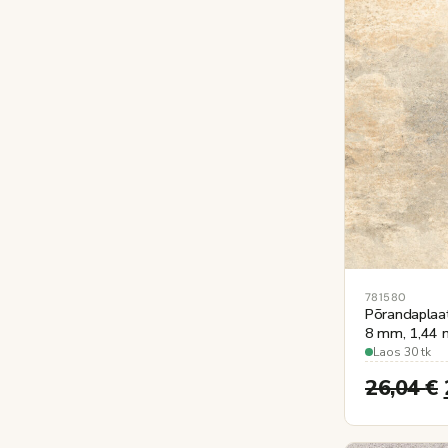
781580
Põrandaplaa
8 mm, 1,44 m
Laos 30 tk
26,04
€