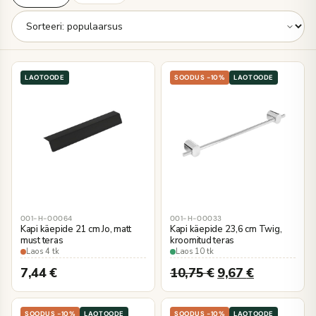
LAOTOODE
SOODUS -10%
LAOTOODE
001-H-00064
001-H-00033
Kapi käepide 21 cm Jo, matt
Kapi käepide 23,6 cm Twig,
must teras
kroomitud teras
Laos 4 tk
Laos 10 tk
7,44
€
10,75
€
9,67
€
SOODUS -10%
LAOTOODE
SOODUS -10%
LAOTOODE