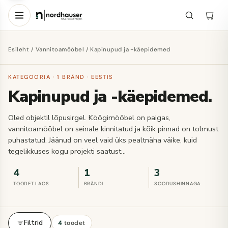
Esileht
/
Vannitoamööbel
/ Kapinupud ja -käepidemed
KATEGOORIA · 1 BRÄND · EESTIS
Kapinupud ja -käepidemed.
Oled objektil lõpusirgel. Köögimööbel on paigas,
vannitoamööbel on seinale kinnitatud ja kõik pinnad on tolmust
puhastatud. Jäänud on veel vaid üks pealtnäha väike, kuid
tegelikkuses kogu projekti saatust…
4
1
3
TOODET LAOS
BRÄNDI
SOODUSHINNAGA
Filtrid
4
toodet