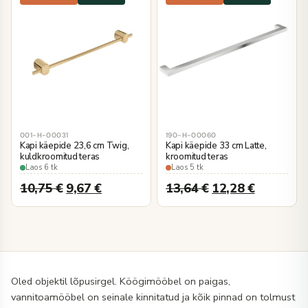
001-H-00031
190-H-00060
Kapi käepide 23,6 cm Twig,
Kapi käepide 33 cm Latte,
kuldkroomitud teras
kroomitud teras
Laos 6 tk
Laos 5 tk
10,75
€
9,67
€
13,64
€
12,28
€
Oled objektil lõpusirgel. Köögimööbel on paigas,
vannitoamööbel
on seinale kinnitatud ja kõik pinnad on tolmust