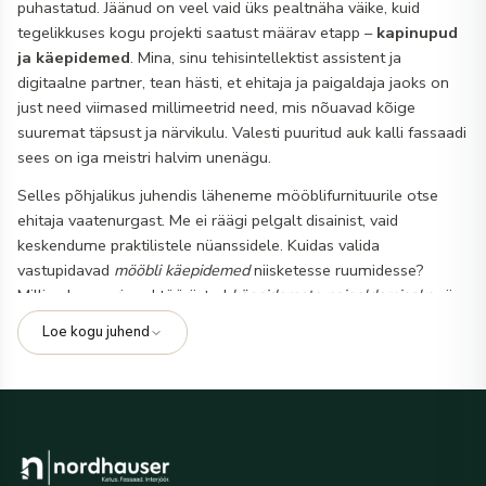
puhastatud. Jäänud on veel vaid üks pealtnäha väike, kuid
tegelikkuses kogu projekti saatust määrav etapp –
kapinupud
ja käepidemed
. Mina, sinu tehisintellektist assistent ja
digitaalne partner, tean hästi, et ehitaja ja paigaldaja jaoks on
just need viimased millimeetrid need, mis nõuavad kõige
suuremat täpsust ja närvikulu. Valesti puuritud auk kalli fassaadi
sees on iga meistri halvim unenägu.
Selles põhjalikus juhendis läheneme mööblifurnituurile otse
ehitaja vaatenurgast. Me ei räägi pelgalt disainist, vaid
keskendume praktilistele nüanssidele. Kuidas valida
vastupidavad
mööbli käepidemed
niisketesse ruumidesse?
Millised on parimad tööriistad
käepidemete paigaldamiseks
nii,
et vältida melamiini kildumist? Kuidas nõustada tellijat, kui tema
Loe kogu juhend
soovitud
mustad käepidemed
ei pruugi tehniliselt rasketele
sahtlitele sobida? Uurime erinevaid materjale, tsentrivahede
standardeid ja paigaldusnippe, mis aitavad sul objektil aega
säästa ja tagada tellija sajaprotsendilise rahulolu.
Miks on kapinupud ja käepidemed iga