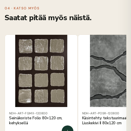
04 · KATSO MYÖS
Saatat pitää myös näistä.
NDH-ART-FGMX-120800
NDH-ART-POSR-120800
Seinäkoriste Folio 80×120 cm,
Käsintehty tekstuurimaala
kehyksellä
Liuskekivi II 80x120 cm