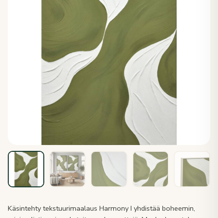
Käsintehty tekstuurimaalaus Harmony I yhdistää boheemin,