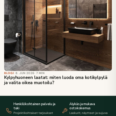
BLOGI
· 8. JUN 2026
· 7 MIN
Kylpyhuoneen laatat: miten luoda oma kotikylpylä
ja valita oikea muotoilu?
Henkilökohtainen palvelu ja
Älykäs ja mukava
tuki
ostokokemus
Projektikohtaiset tarjoukset
Laskurit, näytteet ja sujuva