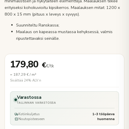
minimalistisen ja nykytaiteen elementtejä. Maalauksen tekee
erityiseksi kohokuvioitu kipsikerros. Maalauksen mitat: 1200 x
800 x 15 mm (pituus x leveys x syvyys).
Suunniteltu Ranskassa;
Maalaus on kapeassa mustassa kehyksessä, valmis
ripustettavaksi seinälle.
179,80
€
€/tk
=
187,29
€
/ m²
Sisältää 24% ALV:n
Varastossa
TALLINNAN VARASTOSSA
Kotiinkuljetus
1–3 tööpäeva
Noutopisteeseen
huomenna