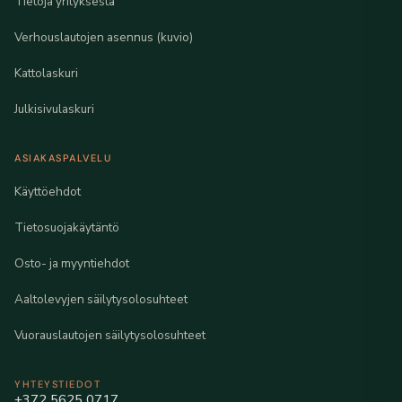
Tietoja yrityksestä
Verhouslautojen asennus (kuvio)
Kattolaskuri
Julkisivulaskuri
ASIAKASPALVELU
Käyttöehdot
Tietosuojakäytäntö
Osto- ja myyntiehdot
Aaltolevyjen säilytysolosuhteet
Vuorauslautojen säilytysolosuhteet
YHTEYSTIEDOT
+372 5625 0717