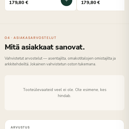
179,80
€
179,80
€
04 · ASIAKASARVOSTELUT
Mitä asiakkaat sanovat.
Vahvistetut arvostelut — asentajilta, omakotitalojen omistajilta ja
arkkitehdeiltä. Jokainen vahvistetun oston tukemana.
Tooteülevaateid veel ei ole. Ole esimene, kes
hindab.