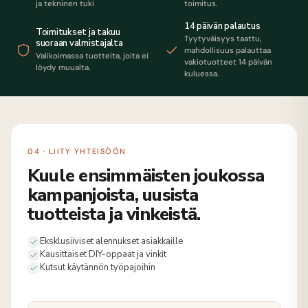
ja tekninen tuki
toimitus.
14 päivän palautus
Toimitukset ja takuu
Tyytyväisyys taattu,
suoraan valmistajalta
mahdollisuus palauttaa
Valikoimassa tuotteita, joita ei
vakiotuotteet 14 päivän
löydy muualta.
kuluessa.
04 · LIITY YHTEISÖÖN
Kuule ensimmäisten joukossa
kampanjoista, uusista
tuotteista ja vinkeistä.
Eksklusiiviset alennukset asiakkaille
Kausittaiset DIY-oppaat ja vinkit
Kutsut käytännön työpajoihin