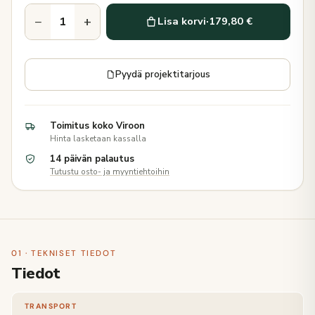
−
+
Lisa korvi
·
179,80 €
Pyydä projektitarjous
Toimitus koko Viroon
Hinta lasketaan kassalla
14 päivän palautus
Tutustu osto- ja myyntiehtoihin
01 · TEKNISET TIEDOT
Tiedot
TRANSPORT