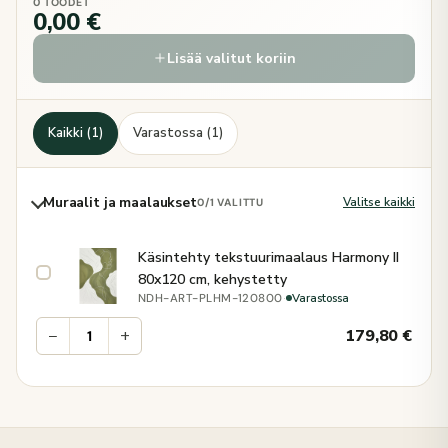
0 TOODET
0,00 €
Lisää valitut koriin
Kaikki (1)
Varastossa (1)
Muraalit ja maalaukset
Valitse kaikki
0
/1 VALITTU
Käsintehty tekstuurimaalaus Harmony II
80x120 cm, kehystetty
·
Varastossa
NDH-ART-PLHM-120800
−
+
179,80
€