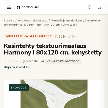
Etusivu
/
Kylpyhuonekalusteet
/
Muraalit ja maalaukset
/ Käsintehty
tekstuurimaalaus Harmony I 80×120 cm, kehystetty
MURAALIT JA MAALAUKSET
·
Käsintehty tekstuurimaalaus
Harmony I 80x120 cm, kehystetty
★★★★★
★★★★★
(ei arvosteluja)
·
·
NDH-ART-PFHM-120800
Kirjoita arvostelu
LAOTOODE