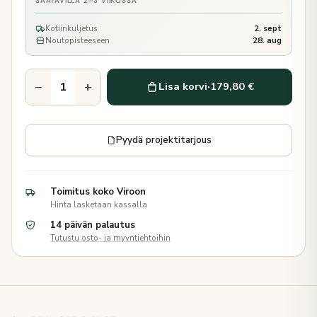
SAATAVILLA 2–3 VIIKOSSA
Kotiinkuljetus
2. sept
Noutopisteeseen
28. aug
−
+
Lisa korvi
·
179,80 €
Pyydä projektitarjous
Toimitus koko Viroon
Hinta lasketaan kassalla
14 päivän palautus
Tutustu osto- ja myyntiehtoihin