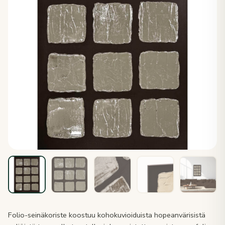
Folio-seinäkoriste koostuu kohokuvioiduista hopeanvärisistä