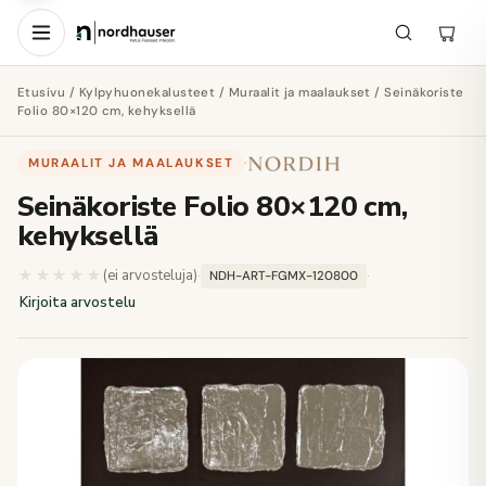
Etusivu
/
Kylpyhuonekalusteet
/
Muraalit ja maalaukset
/ Seinäkoriste
Folio 80×120 cm, kehyksellä
MURAALIT JA MAALAUKSET
·
Seinäkoriste Folio 80×120 cm,
kehyksellä
★★★★★
★★★★★
(ei arvosteluja)
·
·
NDH-ART-FGMX-120800
Kirjoita arvostelu