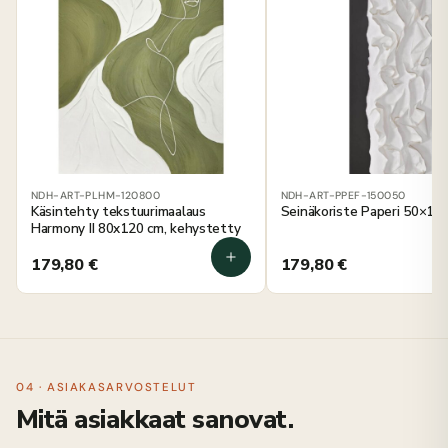
NDH-ART-PLHM-120800
NDH-ART-PPEF-150050
Käsintehty tekstuurimaalaus
Seinäkoriste Paperi 50×15
Harmony II 80x120 cm, kehystetty
179,80
€
179,80
€
04 · ASIAKASARVOSTELUT
Mitä asiakkaat sanovat.