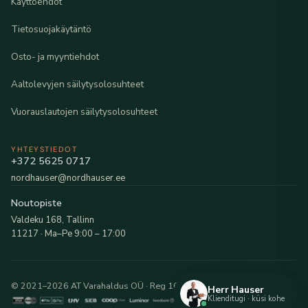
Käyttöehdot
Tietosuojakäytäntö
Osto- ja myyntiehdot
Aaltolevyjen säilytysolosuhteet
Vuorauslautojen säilytysolosuhteet
YHTEYSTIEDOT
+372 5625 0717
nordhauser@nordhauser.ee
Noutopiste
Valdeku 168, Tallinn
11217 · Ma–Pe 9:00 – 17:00
© 2021–2026 AT Varahaldus OÜ · Reg 16216481
Herr Hauser
Klienditugi · küsi kohe