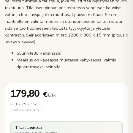
neliöistä tummalla taustalla, joka muistuttaa rypistyneen folion
tekstuuria. Tilallisen pinnan ansiosta teos vangitsee kauniisti
valon ja luo sävyjä, jotka muuttuvat päivän mittaan. Se on
ihanteellinen valinta moderniin olohuoneeseen tai toimistoon,
sillä se tuo huoneeseen teollista tyylikkyyttä ja ylellisen
kontrastin. Seinäkoristeen mitat: 1200 x 800 x 15 mm (pituus x
leveys x syvyys).
Suunniteltu Ranskassa;
Maalaus on kapeassa mustassa kehyksessä, valmis
ripustettavaksi seinälle.
179,80
€
€/tk
=
187,29
€
/ m²
Sisältää 24% ALV:n
Tilattavissa