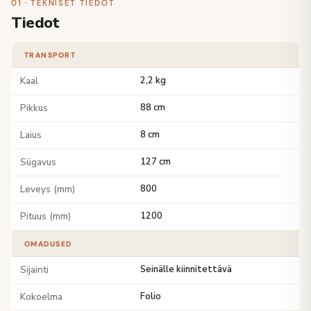
01 · TEKNISET TIEDOT
Tiedot
TRANSPORT
Kaal
2,2 kg
Pikkus
88 cm
Laius
8 cm
Sügavus
127 cm
Leveys (mm)
800
Pituus (mm)
1200
OMADUSED
Sijainti
Seinälle kiinnitettävä
Kokoelma
Folio