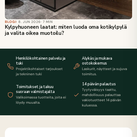
BLOGI
· 8. JUN 2026
· 7 MIN
Kylpyhuoneen laatat: miten luoda oma kotikylpylä
ja valita oikea muotoilu?
Henkilökohtainen palvelu ja
Älykäs ja mukava
tuki
ostokokemus
Projektikohtaiset tarjoukset
Laskurit, näytteet ja sujuva
ja tekninen tuki
toimitus.
14 päivän palautus
Toimitukset ja takuu
Tyytyväisyys taattu,
suoraan valmistajalta
mahdollisuus palauttaa
Valikoimassa tuotteita, joita ei
vakiotuotteet 14 päivän
löydy muualta.
kuluessa.