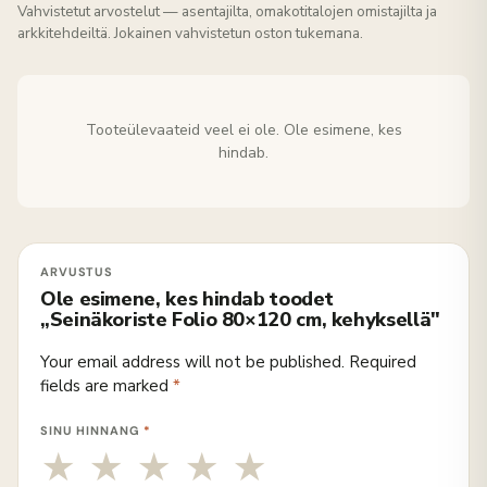
Vahvistetut arvostelut — asentajilta, omakotitalojen omistajilta ja
arkkitehdeiltä. Jokainen vahvistetun oston tukemana.
Tooteülevaateid veel ei ole. Ole esimene, kes
hindab.
Ole esimene, kes hindab toodet
„Seinäkoriste Folio 80×120 cm, kehyksellä"
Your email address will not be published.
Required
fields are marked
*
SINU HINNANG
*