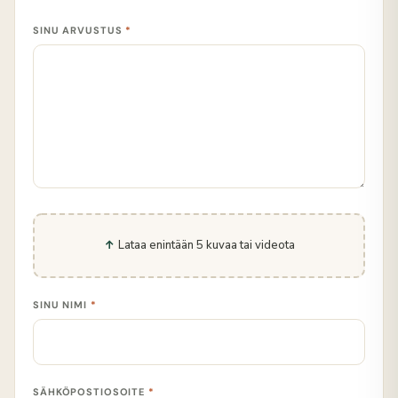
SINU ARVUSTUS
*
Lataa enintään 5 kuvaa tai videota
SINU NIMI
*
SÄHKÖPOSTIOSOITE
*