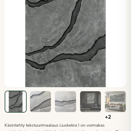
Käsintehty tekstuurimaalaus Liuskekivi I on voimakas