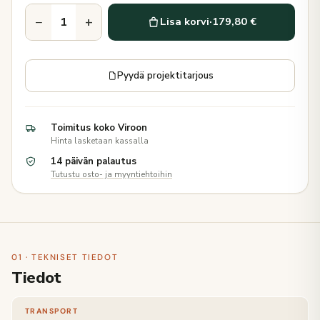
−
+
Lisa korvi
·
179,80 €
Pyydä projektitarjous
Toimitus koko Viroon
Hinta lasketaan kassalla
14 päivän palautus
Tutustu osto- ja myyntiehtoihin
01 · TEKNISET TIEDOT
Tiedot
TRANSPORT