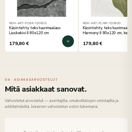
NDH-ART-POSR-120800
NDH-ART-PLHM-120800
Käsintehty tekstuurimaalaus
Käsintehty tekstuurimaala
Liuskekivi II 80x120 cm
Harmony II 80x120 cm, keh
179,80
€
179,80
€
04 · ASIAKASARVOSTELUT
Mitä asiakkaat sanovat.
Vahvistetut arvostelut — asentajilta, omakotitalojen omistajilta ja
arkkitehdeiltä. Jokainen vahvistetun oston tukemana.