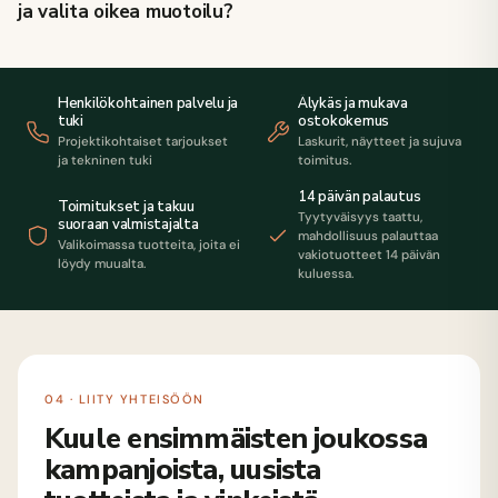
ja valita oikea muotoilu?
Henkilökohtainen palvelu ja
Älykäs ja mukava
tuki
ostokokemus
Projektikohtaiset tarjoukset
Laskurit, näytteet ja sujuva
ja tekninen tuki
toimitus.
14 päivän palautus
Toimitukset ja takuu
Tyytyväisyys taattu,
suoraan valmistajalta
mahdollisuus palauttaa
Valikoimassa tuotteita, joita ei
vakiotuotteet 14 päivän
löydy muualta.
kuluessa.
04 · LIITY YHTEISÖÖN
Kuule ensimmäisten joukossa
kampanjoista, uusista