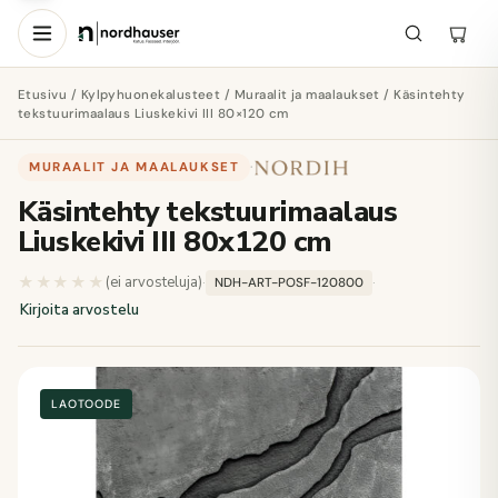
Etusivu
/
Kylpyhuonekalusteet
/
Muraalit ja maalaukset
/ Käsintehty
tekstuurimaalaus Liuskekivi III 80×120 cm
MURAALIT JA MAALAUKSET
·
Käsintehty tekstuurimaalaus
Liuskekivi III 80x120 cm
★★★★★
★★★★★
(ei arvosteluja)
·
·
NDH-ART-POSF-120800
Kirjoita arvostelu
LAOTOODE