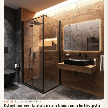
BLOGI
· 8. JUN 2026
· 7 MIN
Kylpyhuoneen laatat: miten luoda oma kotikylpylä