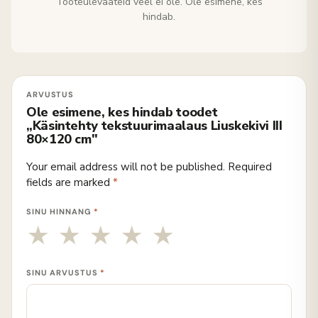
Tooteülevaateid veel ei ole. Ole esimene, kes
hindab.
Ole esimene, kes hindab toodet
„Käsintehty tekstuurimaalaus Liuskekivi III
80×120 cm"
Your email address will not be published.
Required
fields are marked
*
SINU HINNANG
*
SINU ARVUSTUS
*