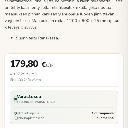
seinätaideteos, joka jäljittelee betonin ja kiven rakennetta. Teos
on tehty käsin erityisellä reliefikipsitekniikalla, joka nostaa
maalauksen pinnan kankaan yläpuolelle luoden jännittävän
varjojen leikin. Maalauksen mitat: 1200 x 800 x 15 mm (pituus
x leveys x syvyys).
Suunniteltu Ranskassa.
179,80
€
€/tk
=
187,29
€
/ m²
Sisältää 24% ALV:n
Varastossa
TALLINNAN VARASTOSSA
Kotiinkuljetus
1–3 tööpäeva
Noutopisteeseen
huomenna