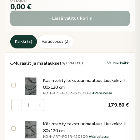
0 TOODET
0,00 €
Lisää valitut koriin
Kaikki (2)
Varastossa (2)
Muraalit ja maalaukset
Valitse kaikki
0
/2 VALITTU
Käsintehty tekstuurimaalaus Liuskekivi I
80x120 cm
·
Varastossa
NDH-ART-POSR-120800-1
−
+
179,80
€
Käsintehty tekstuurimaalaus Liuskekivi II
80x120 cm
·
Varastossa
NDH-ART-POSR-120800