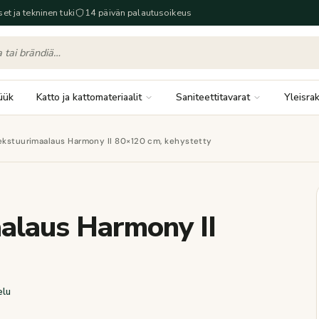
set ja tekninen tuki
14 päivän palautusoikeus
üük
Katto ja kattomateriaalit
Saniteettitavarat
Yleisra
ekstuurimaalaus Harmony II 80×120 cm, kehystetty
aalaus Harmony II
elu