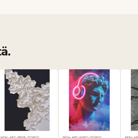
ä.
NDH-ART-PPFR-120800
NDH-ART-NSBT-120800
NDH-AR