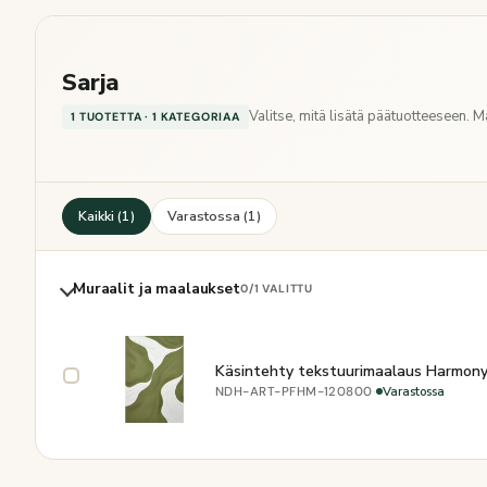
Sarja
Valitse, mitä lisätä päätuotteeseen. 
1 TUOTETTA · 1 KATEGORIAA
Kaikki (1)
Varastossa (1)
Muraalit ja maalaukset
0
/1 VALITTU
Käsintehty tekstuurimaalaus Harmony
·
Varastossa
NDH-ART-PFHM-120800