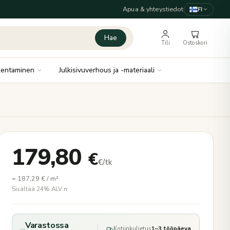
Apua & yhteystiedot
FI
Hae
Tili
Ostoskori
kentaminen
Julkisivuverhous ja -materiaali
179,80
€
€/tk
=
187,29
€
/ m²
Sisältää 24% ALV:n
Varastossa
Kotiinkuljetus
1–3 tööpäeva