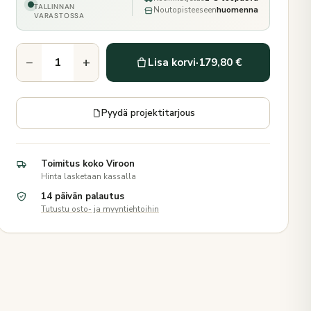
TALLINNAN
Noutopisteeseen
huomenna
VARASTOSSA
−
+
Lisa korvi
·
179,80 €
Pyydä projektitarjous
Toimitus koko Viroon
Hinta lasketaan kassalla
14 päivän palautus
Tutustu osto- ja myyntiehtoihin