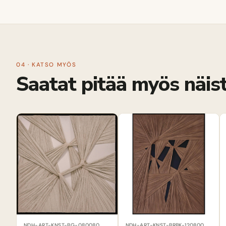
04 · KATSO MYÖS
Saatat pitää myös näist
NDH-ART-KNST-BG-080080
NDH-ART-KNST-BRBK-120800