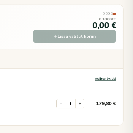
0,00 €
0 TOODET
0,00 €
Lisää valitut koriin
Valitse kaikki
−
+
179,80
€