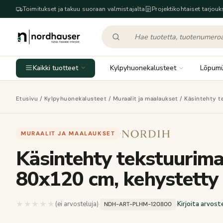
Toimitukset ja takuu suoraan valmistajalta
Projektikohtaiset tarjouk
Kaikki tuotteet
Kylpyhuonekalusteet
Lõpum
Etusivu
/
Kylpyhuonekalusteet
/
Muraalit ja maalaukset
/ Käsintehty t
MURAALIT JA MAALAUKSET
·
Käsintehty tekstuurim
80x120 cm, kehystetty
★★★★★
★★★★★
(ei arvosteluja)
·
·
Kirjoita arvost
NDH-ART-PLHM-120800