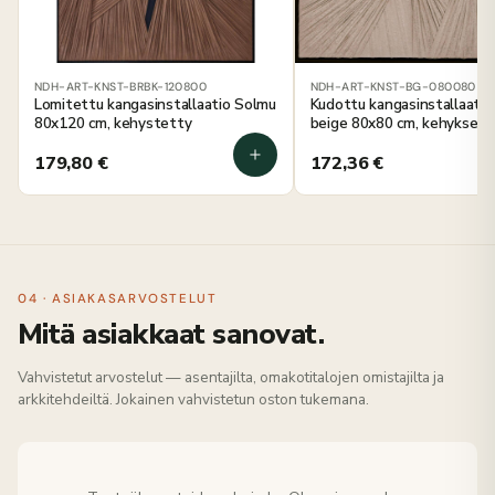
NDH-ART-KNST-BRBK-120800
NDH-ART-KNST-BG-080080
Lomitettu kangasinstallaatio Solmu
Kudottu kangasinstallaatio
80x120 cm, kehystetty
beige 80x80 cm, kehyksellä
179,80
€
172,36
€
04 · ASIAKASARVOSTELUT
Mitä asiakkaat sanovat.
Vahvistetut arvostelut — asentajilta, omakotitalojen omistajilta ja
arkkitehdeiltä. Jokainen vahvistetun oston tukemana.