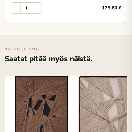
−
+
179,80
€
04 · KATSO MYÖS
Saatat pitää myös näistä.