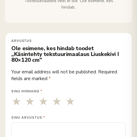
Tooteülevaateid veel ei ole. Ole esimene, kes
hindab.
Ole esimene, kes hindab toodet
„Käsintehty tekstuurimaalaus Liuskekivi I
80×120 cm"
Your email address will not be published.
Required
fields are marked
*
SINU HINNANG
*
SINU ARVUSTUS
*