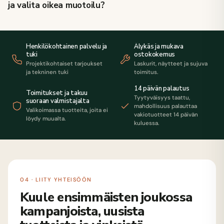
ja valita oikea muotoilu?
Henkilökohtainen palvelu ja
Älykäs ja mukava
tuki
ostokokemus
Projektikohtaiset tarjoukset
Laskurit, näytteet ja sujuva
ja tekninen tuki
toimitus.
14 päivän palautus
Toimitukset ja takuu
Tyytyväisyys taattu,
suoraan valmistajalta
mahdollisuus palauttaa
Valikoimassa tuotteita, joita ei
vakiotuotteet 14 päivän
löydy muualta.
kuluessa.
04 · LIITY YHTEISÖÖN
Kuule ensimmäisten joukossa
kampanjoista, uusista