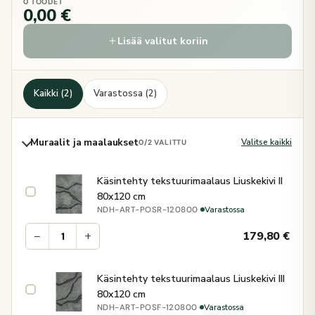
0 TOODET
0,00 €
Lisää valitut koriin
Kaikki (2)
Varastossa (2)
Muraalit ja maalaukset
Valitse kaikki
0
/2 VALITTU
Käsintehty tekstuurimaalaus Liuskekivi II
80x120 cm
·
Varastossa
NDH-ART-POSR-120800
−
+
179,80
€
Käsintehty tekstuurimaalaus Liuskekivi III
80x120 cm
·
Varastossa
NDH-ART-POSF-120800