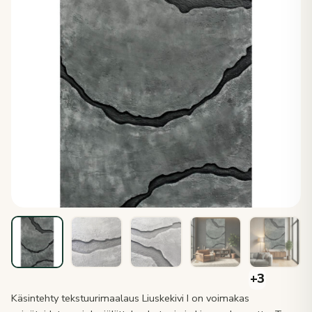
Käsintehty tekstuurimaalaus Liuskekivi I on voimakas