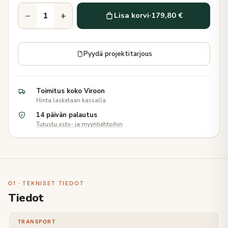
−
+
Lisa korvi
·
179,80 €
Pyydä projektitarjous
Toimitus koko Viroon
Hinta lasketaan kassalla
14 päivän palautus
Tutustu osto- ja myyntiehtoihin
01 · TEKNISET TIEDOT
Tiedot
TRANSPORT