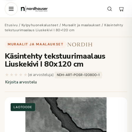
Etusivu
/
Kylpyhuonekalusteet
/
Muraalit ja maalaukset
/ Käsintehty
tekstuurimaalaus Liuskekivi I 80×120 cm
MURAALIT JA MAALAUKSET
·
Käsintehty tekstuurimaalaus
Liuskekivi I 80x120 cm
★★★★★
★★★★★
(ei arvosteluja)
·
·
NDH-ART-POSR-120800-1
Kirjoita arvostelu
LAOTOODE