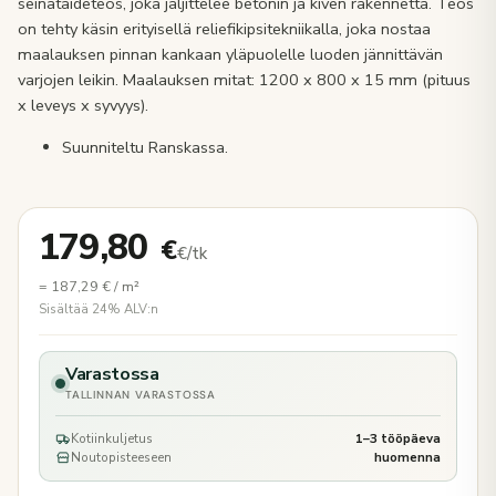
seinätaideteos, joka jäljittelee betonin ja kiven rakennetta. Teos
on tehty käsin erityisellä reliefikipsitekniikalla, joka nostaa
maalauksen pinnan kankaan yläpuolelle luoden jännittävän
varjojen leikin. Maalauksen mitat: 1200 x 800 x 15 mm (pituus
x leveys x syvyys).
Suunniteltu Ranskassa.
179,80
€
€/tk
=
187,29
€
/ m²
Sisältää 24% ALV:n
Varastossa
TALLINNAN VARASTOSSA
Kotiinkuljetus
1–3 tööpäeva
Noutopisteeseen
huomenna