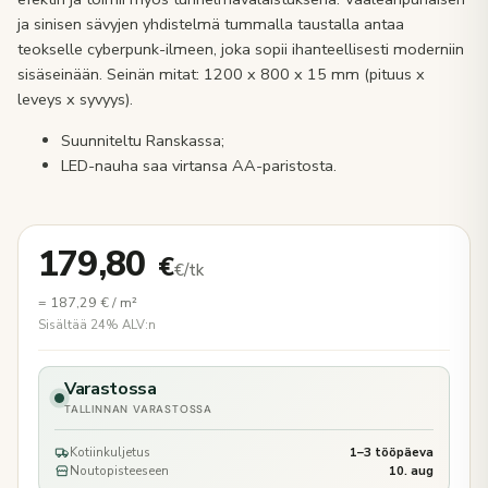
ja sinisen sävyjen yhdistelmä tummalla taustalla antaa
teokselle cyberpunk-ilmeen, joka sopii ihanteellisesti moderniin
sisäseinään. Seinän mitat: 1200 x 800 x 15 mm (pituus x
leveys x syvyys).
Suunniteltu Ranskassa;
LED-nauha saa virtansa AA-paristosta.
179,80
€
€/tk
=
187,29
€
/ m²
Sisältää 24% ALV:n
Varastossa
TALLINNAN VARASTOSSA
Kotiinkuljetus
1–3 tööpäeva
Noutopisteeseen
10. aug