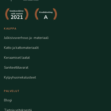
KAUPPA
Julkisivuverhous ja -materiaali
Katto ja kattomateriaalit
Keraamiset laatat
Saniteettitavarat
Kylpyhuonekalusteet
PALVELUT
Blogi
Tietoja yrityksestä