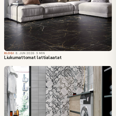
BLOGI
· 8. JUN 2026
· 5 MIN
Liukumattomat lattialaatat