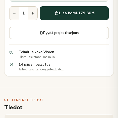
−
+
Lisa korvi
·
179,80 €
Pyydä projektitarjous
Toimitus koko Viroon
Hinta lasketaan kassalla
14 päivän palautus
Tutustu osto- ja myyntiehtoihin
01 · TEKNISET TIEDOT
Tiedot