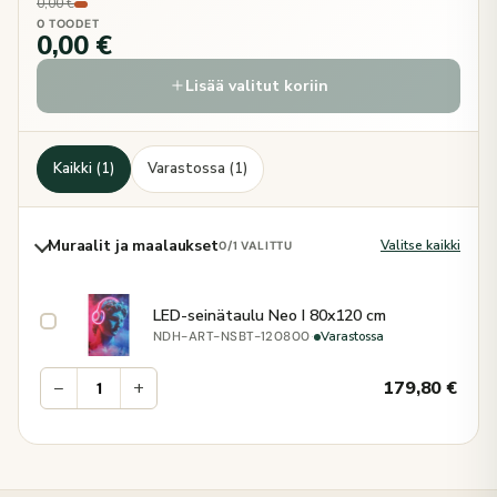
0,00 €
0 TOODET
0,00 €
Lisää valitut koriin
Kaikki (1)
Varastossa (1)
Muraalit ja maalaukset
Valitse kaikki
0
/1 VALITTU
LED-seinätaulu Neo I 80x120 cm
·
Varastossa
NDH-ART-NSBT-120800
−
+
179,80
€