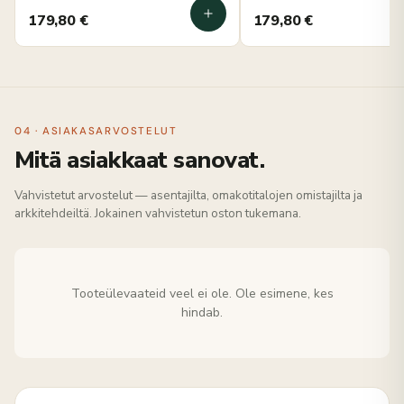
179,80
€
179,80
€
04 · ASIAKASARVOSTELUT
Mitä asiakkaat sanovat.
Vahvistetut arvostelut — asentajilta, omakotitalojen omistajilta ja
arkkitehdeiltä. Jokainen vahvistetun oston tukemana.
Tooteülevaateid veel ei ole. Ole esimene, kes
hindab.