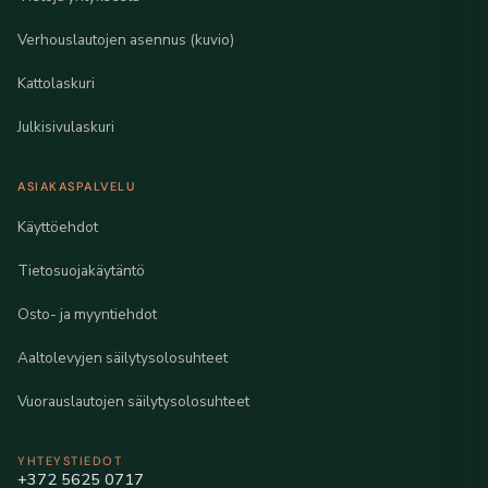
Verhouslautojen asennus (kuvio)
Kattolaskuri
Julkisivulaskuri
ASIAKASPALVELU
Käyttöehdot
Tietosuojakäytäntö
Osto- ja myyntiehdot
Aaltolevyjen säilytysolosuhteet
Vuorauslautojen säilytysolosuhteet
YHTEYSTIEDOT
+372 5625 0717