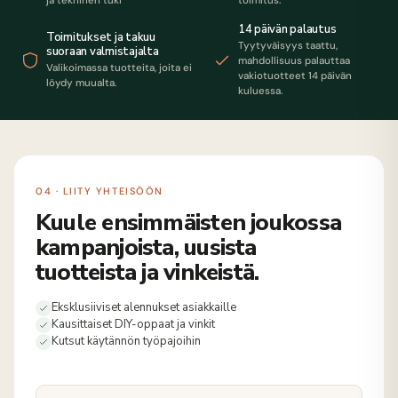
ja tekninen tuki
toimitus.
14 päivän palautus
Toimitukset ja takuu
Tyytyväisyys taattu,
suoraan valmistajalta
mahdollisuus palauttaa
Valikoimassa tuotteita, joita ei
vakiotuotteet 14 päivän
löydy muualta.
kuluessa.
04 · LIITY YHTEISÖÖN
Kuule ensimmäisten joukossa
kampanjoista, uusista
tuotteista ja vinkeistä.
Eksklusiiviset alennukset asiakkaille
Kausittaiset DIY-oppaat ja vinkit
Kutsut käytännön työpajoihin