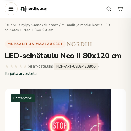
Etusivu
/
Kylpyhuonekalusteet
/
Muraalit ja maalaukset
/ LED-
seinätaulu Neo II 80×120 cm
MURAALIT JA MAALAUKSET
·
LED-seinätaulu Neo II 80x120 cm
★★★★★
★★★★★
(ei arvosteluja)
·
·
NDH-ART-USLG-120800
Kirjoita arvostelu
LAOTOODE