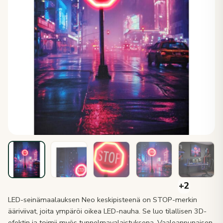
LED-seinämaalauksen Neo keskipisteenä on STOP-merkin
ääriviivat, joita ympäröi oikea LED-nauha. Se luo tilallisen 3D-
efektin ja toimii myös tunnelmavalaistuksena. Vaaleanpunaisen