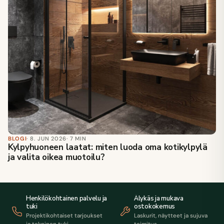
BLOGI
· 8. JUN 2026
· 7 MIN
Kylpyhuoneen laatat: miten luoda oma kotikylpylä
ja valita oikea muotoilu?
Henkilökohtainen palvelu ja
Älykäs ja mukava
tuki
ostokokemus
Projektikohtaiset tarjoukset
Laskurit, näytteet ja sujuva