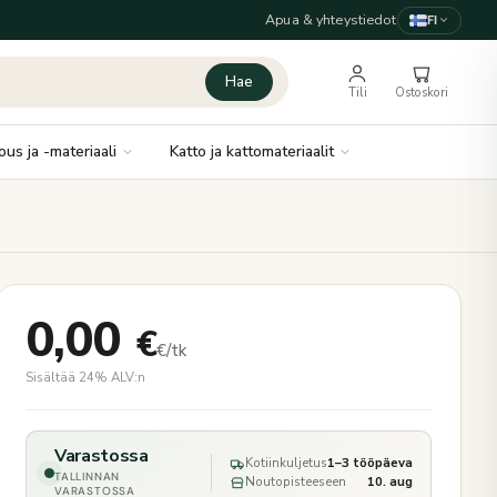
Apua & yhteystiedot
FI
Hae
Tili
Ostoskori
ous ja -materiaali
Katto ja kattomateriaalit
0,00
€
€/tk
Sisältää 24% ALV:n
Varastossa
Kotiinkuljetus
1–3 tööpäeva
TALLINNAN
Noutopisteeseen
10. aug
VARASTOSSA