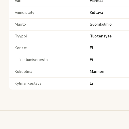
Väri
Harmaa
Viimeistely
Kiiltävä
Muoto
Suorakulmio
Tyyppi
Tuotenäyte
Korjattu
Ei
Liukastumisenesto
Ei
Kokoelma
Marmori
Kylmänkestävä
Ei