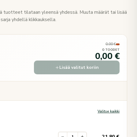
 tuotteet tilataan yleensä yhdessä. Muuta määrät tai lisää
sarja yhdellä klikkauksella.
0,00 €
0 TOODET
0,00 €
Lisää valitut koriin
Valitse kaikki
−
+
21,80
€