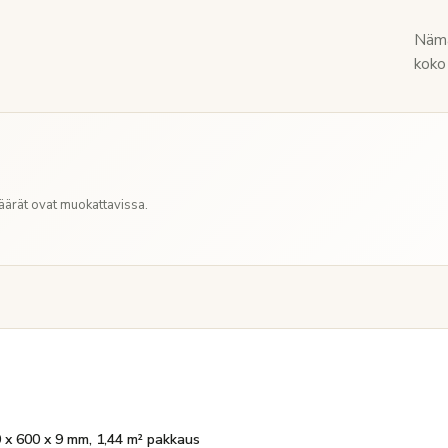
Nämä
koko 
Määrät ovat muokattavissa.
x 600 x 9 mm, 1,44 m² pakkaus