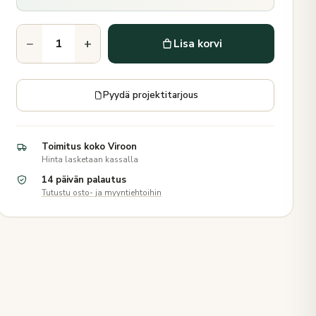
−
+
Lisa korvi
Pyydä projektitarjous
Toimitus koko Viroon
Hinta lasketaan kassalla
14 päivän palautus
Tutustu osto- ja myyntiehtoihin