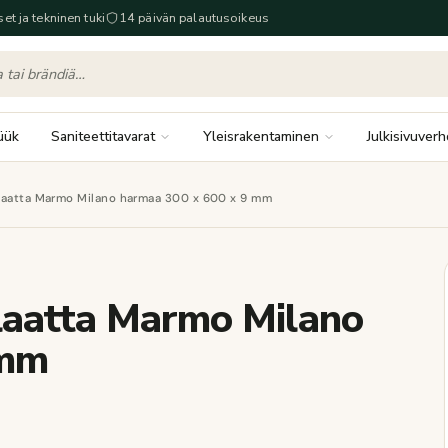
set ja tekninen tuki
14 päivän palautusoikeus
üük
Saniteettitavarat
Yleisrakentaminen
Julkisivuverh
älaatta Marmo Milano harmaa 300 x 600 x 9 mm
älaatta Marmo Milano
 mm