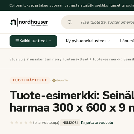
Toimitukset ja takuu suoraan valmistajalta
Projektikohtaiset tarjouk
Kaikki tuotteet
Kylpyhuonekalusteet
Lõpum
Etusivu
/
Yleisrakentaminen
/
Tuotenäytteet
/ Tuote-esimerkki: Sein
TUOTENÄYTTEET
·
Tuote-esimerkki: Sein
harmaa 300 x 600 x 9
★★★★★
★★★★★
(ei arvosteluja)
·
·
Kirjoita arvostelu
N8M2061