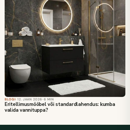
BLOGI
· 12. JAAN 2026
· 6 MIN
Eritellimusmööbel või standardlahendus: kumba
valida vannituppa?