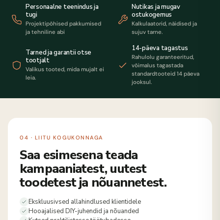
Personaalne teenindus ja
Nutikas ja mugav
tugi
ostukogemus
Projektipõhised pakkumised
Kalkulaatorid, näidised ja
ja tehniline abi
sujuv tarne.
14-päeva tagastus
Tarned ja garantii otse
Rahulolu garanteeritud,
tootjalt
võimalus tagastada
Valikus tooted, mida mujalt ei
standardtooteid 14 päeva
leia.
jooksul.
04 · LIITU KOGUKONNAGA
Saa esimesena teada
kampaaniatest, uutest
toodetest ja nõuannetest.
Ekskluusivsed allahindlused klientidele
Hooajalised DIY-juhendid ja nõuanded