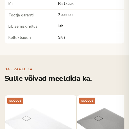
Kuju
Ristkülik
Tootja garantii
2 aastat
Libisemiskindlus
Jah
Kollektsioon
Silia
04 · VAATA KA
Sulle võivad meeldida ka.
SOODUS
SOODUS