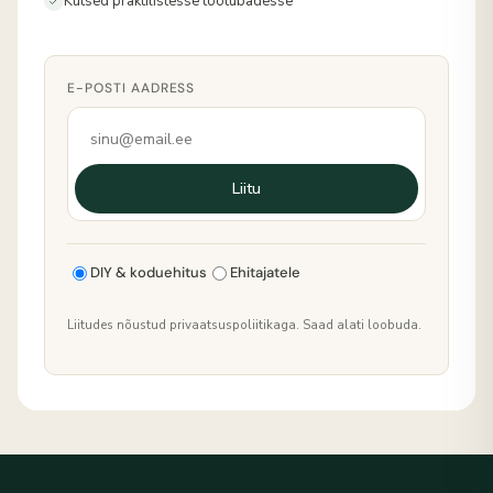
Kutsed praktilistesse töötubadesse
E-POSTI AADRESS
Liitu
DIY & koduehitus
Ehitajatele
Liitudes nõustud privaatsuspoliitikaga. Saad alati loobuda.