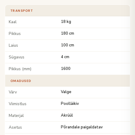
TRANSPORT
Kaal
18 kg
Pikkus
180 cm
Laius
100 cm
Sügavus
4 cm
Pikkus (mm)
1600
OMADUSED
Värv
Valge
Viimistlus
Poolläikiv
Materjal
Akrüül
Asetus
Põrandale paigaldatav