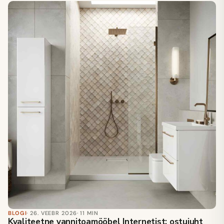
BLOGI
· 26. VEEBR 2026
· 11 MIN
Kvaliteetne vannitoamööbel Internetist: ostujuht