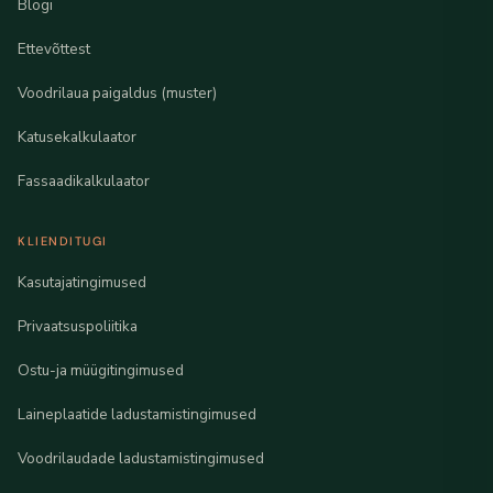
Blogi
Ettevõttest
Voodrilaua paigaldus (muster)
Katusekalkulaator
Fassaadikalkulaator
KLIENDITUGI
Kasutajatingimused
Privaatsuspoliitika
Ostu-ja müügitingimused
Laineplaatide ladustamistingimused
Voodrilaudade ladustamistingimused