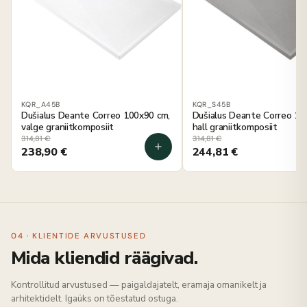
KQR_A45B
KQR_S45B
Dušialus Deante Correo 100x90 cm,
Dušialus Deante Correo 10
valge graniitkomposiit
hall graniitkomposiit
314,81
€
314,81
€
238,90
€
244,81
€
04 · KLIENTIDE ARVUSTUSED
Mida kliendid räägivad.
Kontrollitud arvustused — paigaldajatelt, eramaja omanikelt ja
arhitektidelt. Igaüks on tõestatud ostuga.