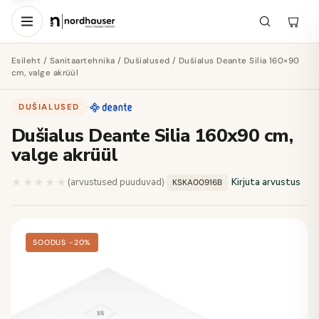
Esileht
/
Sanitaartehnika
/
Dušialused
/ Dušialus Deante Silia 160×90
cm, valge akrüül
DUŠIALUSED
·
Dušialus Deante Silia 160x90 cm,
valge akrüül
★★★★★
★★★★★
(arvustused puuduvad)
·
·
Kirjuta arvustus
KSKA00916B
SOODUS −20%