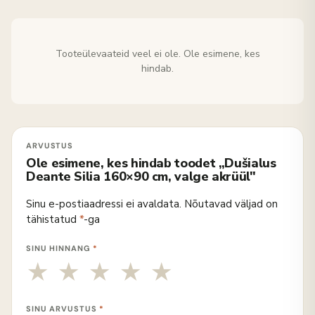
Tooteülevaateid veel ei ole. Ole esimene, kes
hindab.
Ole esimene, kes hindab toodet „Dušialus
Deante Silia 160×90 cm, valge akrüül"
Sinu e-postiaadressi ei avaldata.
Nõutavad väljad on
tähistatud
*
-ga
SINU HINNANG
*
SINU ARVUSTUS
*