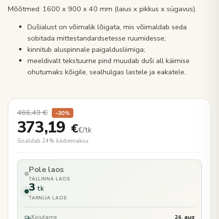
Mõõtmed: 1600 x 900 x 40 mm (laius x pikkus x sügavus).
Dušialust on võimalik lõigata, mis võimaldab seda
sobitada mittestandardsetesse ruumidesse;
kinnitub aluspinnale paigaldusliimiga;
meeldivalt tekstuurne pind muudab duši all käimise
ohutumaks kõigile, sealhulgas lastele ja eakatele.
466,49
€
−20%
373,19
€
€/tk
Sisaldab 24% käibemaksu
Pole laos
TALLINNA LAOS
3
tk
TARNIJA LAOS
Kojutarne
24. aug