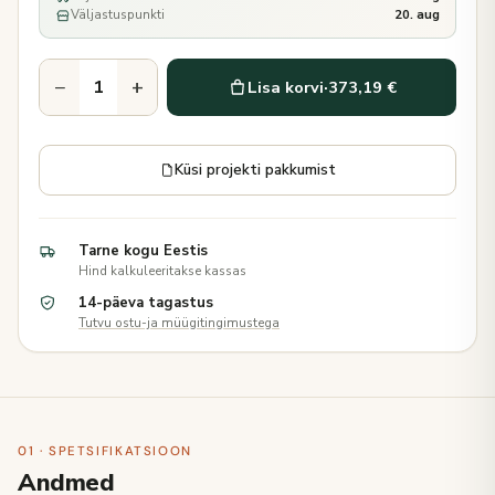
Väljastuspunkti
20. aug
−
+
Lisa korvi
·
373,19 €
Küsi projekti pakkumist
Tarne kogu Eestis
Hind kalkuleeritakse kassas
14-päeva tagastus
Tutvu ostu-ja müügitingimustega
01 · SPETSIFIKATSIOON
Andmed