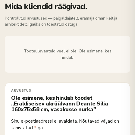
Mida kliendid räägivad.
Kontrollitud arvustused — paigaldajatelt, eramaja omanikelt ja
arhitektidelt. Igaüks on tõestatud ostuga.
Tooteülevaateid veel ei ole. Ole esimene, kes
hindab.
Ole esimene, kes hindab toodet
„Eraldiseisev akrüülvann Deante Silia
160x75x58 cm, vasakusse nurka"
Sinu e-postiaadressi ei avaldata.
Nõutavad väljad on
tähistatud
*
-ga