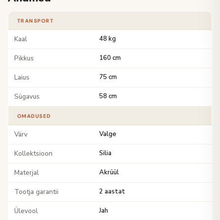
TRANSPORT
Kaal
48 kg
Pikkus
160 cm
Laius
75 cm
Sügavus
58 cm
OMADUSED
Värv
Valge
Kollektsioon
Silia
Materjal
Akrüül
Tootja garantii
2 aastat
Ülevool
Jah