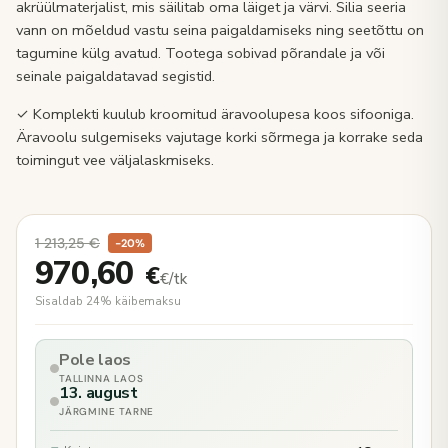
akrüülmaterjalist, mis säilitab oma läiget ja värvi. Silia seeria
vann on mõeldud vastu seina paigaldamiseks ning seetõttu on
tagumine külg avatud. Tootega sobivad põrandale ja või
seinale paigaldatavad segistid.
✓ Komplekti kuulub kroomitud äravoolupesa koos sifooniga.
Äravoolu sulgemiseks vajutage korki sõrmega ja korrake seda
toimingut vee väljalaskmiseks.
1 213,25
€
−20%
970,60
€
€/tk
Sisaldab 24% käibemaksu
Pole laos
TALLINNA LAOS
13. august
JÄRGMINE TARNE