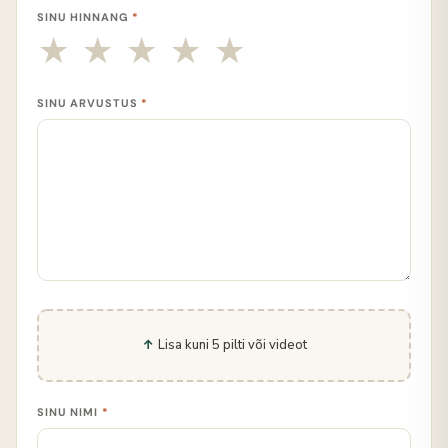
SINU HINNANG
*
SINU ARVUSTUS
*
Lisa kuni 5 pilti või videot
SINU NIMI
*