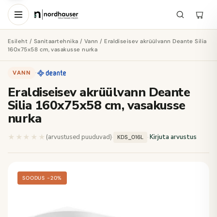
Esileht
/
Sanitaartehnika
/
Vann
/ Eraldiseisev akrüülvann Deante Silia
160x75x58 cm, vasakusse nurka
VANN
·
Eraldiseisev akrüülvann Deante
Silia 160x75x58 cm, vasakusse
nurka
★★★★★
★★★★★
(arvustused puuduvad)
·
·
Kirjuta arvustus
KDS_016L
SOODUS −20%