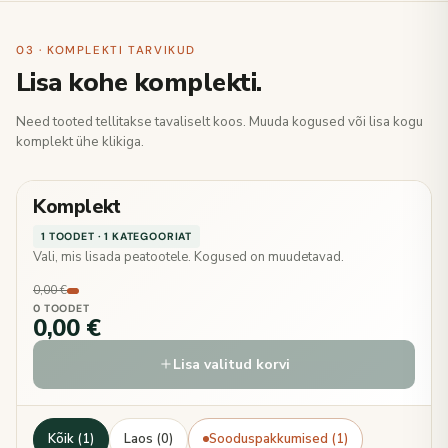
03 · KOMPLEKTI TARVIKUD
Lisa kohe komplekti.
Need tooted tellitakse tavaliselt koos. Muuda kogused või lisa kogu
komplekt ühe klikiga.
Komplekt
1 TOODET · 1 KATEGOORIAT
Vali, mis lisada peatootele. Kogused on muudetavad.
0,00 €
0 TOODET
0,00 €
Lisa valitud korvi
Kõik (1)
Laos (0)
Sooduspakkumised (1)