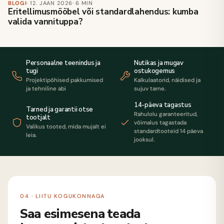
BLOGI
· 12. JAAN 2026
· 6 MIN
Eritellimusmööbel või standardlahendus: kumba
valida vannituppa?
Personaalne teenindus ja
Nutikas ja mugav
tugi
ostukogemus
Projektipõhised pakkumised
Kalkulaatorid, näidised ja
ja tehniline abi
sujuv tarne.
14-päeva tagastus
Tarned ja garantii otse
Rahulolu garanteeritud,
tootjalt
võimalus tagastada
Valikus tooted, mida mujalt ei
standardtooteid 14 päeva
leia.
jooksul.
04 · LIITU KOGUKONNAGA
Saa esimesena teada