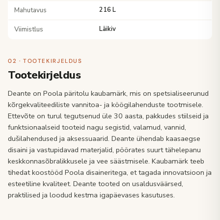
Mahutavus
216 L
Viimistlus
Läikiv
02 · TOOTEKIRJELDUS
Tootekirjeldus
Deante on Poola päritolu kaubamärk, mis on spetsialiseerunud
kõrgekvaliteediliste vannitoa- ja köögilahenduste tootmisele.
Ettevõte on turul tegutsenud üle 30 aasta, pakkudes stiilseid ja
funktsionaalseid tooteid nagu segistid, valamud, vannid,
dušilahendused ja aksessuaarid. Deante ühendab kaasaegse
disaini ja vastupidavad materjalid, pöörates suurt tähelepanu
keskkonnasõbralikkusele ja vee säästmisele. Kaubamärk teeb
tihedat koostööd Poola disaineritega, et tagada innovatsioon ja
esteetiline kvaliteet. Deante tooted on usaldusväärsed,
praktilised ja loodud kestma igapäevases kasutuses.