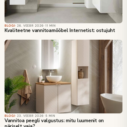
BLOGI
· 26. VEEBR 2026
· 11 MIN
Kvaliteetne vannitoamööbel Internetist: ostujuht
BLOGI
· 23. VEEBR 2026
· 5 MIN
Vannitoa peegli valgustus: mitu luumenit on
päriselt vaja?