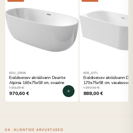
KDU_016W
KDS_017L
Eraldiseisev akrüülvann Deante
Eraldiseisev akrüülvann Dea
Alpinia 160x75x58 cm, ovaalne
170x75x58 cm, vasakusse n
1 213,25
€
1 259,93
€
970,60
€
888,00
€
04 · KLIENTIDE ARVUSTUSED