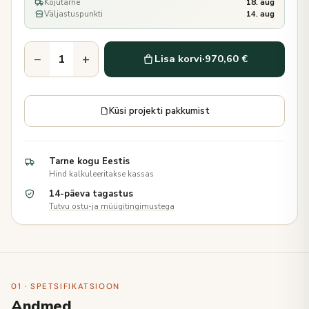
Kojutarne
18. aug
Väljastuspunkti
14. aug
−
+
Lisa korvi
·
970,60 €
Küsi projekti pakkumist
Tarne kogu Eestis
Hind kalkuleeritakse kassas
14-päeva tagastus
Tutvu ostu-ja müügitingimustega
01 · SPETSIFIKATSIOON
Andmed