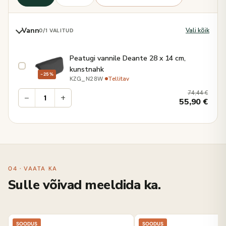
Vann
Vali kõik
0
/1 VALITUD
Peatugi vannile Deante 28 x 14 cm,
kunstnahk
−25%
·
Tellitav
KZG_N28W
74,44
€
−
+
55,90
€
04 · VAATA KA
Sulle võivad meeldida ka.
SOODUS
SOODUS