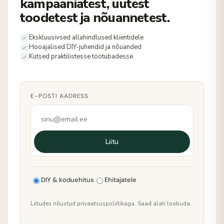
kampaaniatest, uutest
toodetest ja nõuannetest.
Ekskluusivsed allahindlused klientidele
Hooajalised DIY-juhendid ja nõuanded
Kutsed praktilistesse töötubadesse
E-POSTI AADRESS
Liitu
DIY & koduehitus
Ehitajatele
Liitudes nõustud privaatsuspoliitikaga. Saad alati loobuda.