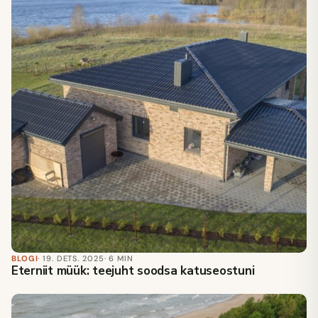
BLOGI
· 19. DETS. 2025
· 6 MIN
Eterniit müük: teejuht soodsa katuseostuni