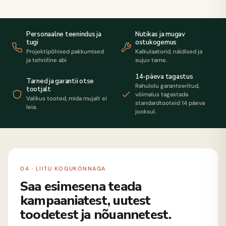
Personaalne teenindus ja
Nutikas ja mugav
tugi
ostukogemus
Projektipõhised pakkumised
Kalkulaatorid, näidised ja
ja tehniline abi
sujuv tarne.
14-päeva tagastus
Tarned ja garantii otse
Rahulolu garanteeritud,
tootjalt
võimalus tagastada
Valikus tooted, mida mujalt ei
standardtooteid 14 päeva
leia.
jooksul.
04 · LIITU KOGUKONNAGA
Saa esimesena teada
kampaaniatest, uutest
toodetest ja nõuannetest.