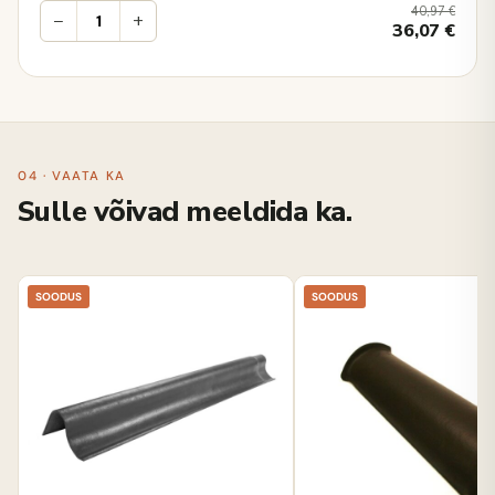
40,97
€
−
+
36,07
€
04 · VAATA KA
Sulle võivad meeldida ka.
SOODUS
SOODUS