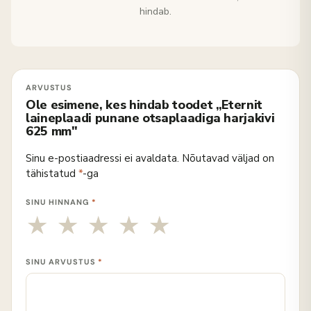
hindab.
Ole esimene, kes hindab toodet „Eternit
laineplaadi punane otsaplaadiga harjakivi
625 mm"
Sinu e-postiaadressi ei avaldata.
Nõutavad väljad on
tähistatud
*
-ga
SINU HINNANG
*
SINU ARVUSTUS
*