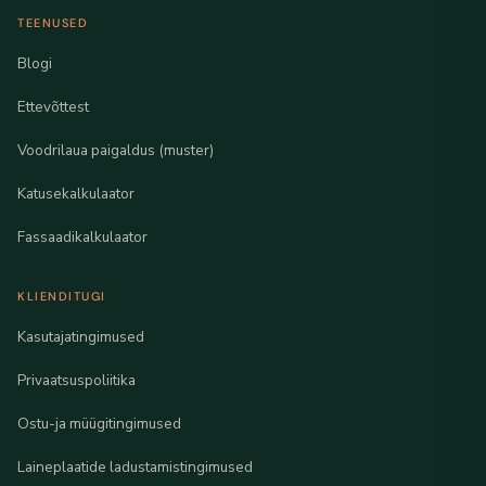
TEENUSED
Blogi
Ettevõttest
Voodrilaua paigaldus (muster)
Katusekalkulaator
Fassaadikalkulaator
KLIENDITUGI
Kasutajatingimused
Privaatsuspoliitika
Ostu-ja müügitingimused
Laineplaatide ladustamistingimused