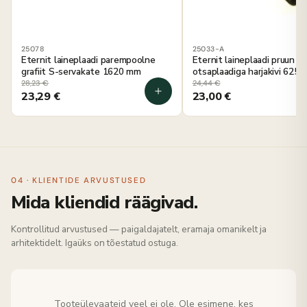
25078
25033-A
Eternit laineplaadi parempoolne
Eternit laineplaadi pruun
grafiit S-servakate 1620 mm
otsaplaadiga harjakivi 625
28,23
€
24,44
€
23,29
€
23,00
€
04 · KLIENTIDE ARVUSTUSED
Mida kliendid räägivad.
Kontrollitud arvustused — paigaldajatelt, eramaja omanikelt ja
arhitektidelt. Igaüks on tõestatud ostuga.
Tooteülevaateid veel ei ole. Ole esimene, kes