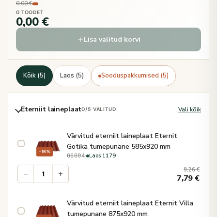
0,00 €
0 TOODET
0,00 €
Lisa valitud korvi
Kõik (5)
Laos (5)
Sooduspakkumised (5)
Eterniit laineplaat
Vali kõik
0
/5 VALITUD
Värvitud eterniit laineplaat Eternit
Gotika tumepunane 585x920 mm
−16%
·
Laos 1179
66694
9,26
€
−
+
7,79
€
Värvitud eterniit laineplaat Eternit Villa
tumepunane 875x920 mm