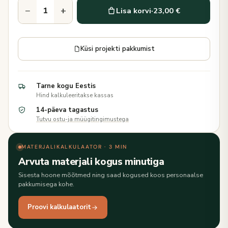
−
+
Lisa korvi
·
23,00 €
Küsi projekti pakkumist
Tarne kogu Eestis
Hind kalkuleeritakse kassas
14-päeva tagastus
Tutvu ostu-ja müügitingimustega
MATERJALIKALKULAATOR · 3 MIN
Arvuta materjali kogus minutiga
Sisesta hoone mõõtmed ning saad kogused koos personaalse
pakkumisega kohe.
Proovi kalkulaatorit