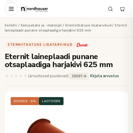
Esileht
/
Katusekate ja -materjal
/
Eterniitkatuse lisatarvikud
/ Eternit
laineplaadi punane otsaplaadiga harjakivi 625 mm
ETERNIITKATUSE LISATARVIKUD
·
Eternit laineplaadi punane
otsaplaadiga harjakivi 625 mm
★★★★★
★★★★★
(arvustused puuduvad)
·
·
Kirjuta arvustus
25037-A
SOODUS −6%
LAOTOODE