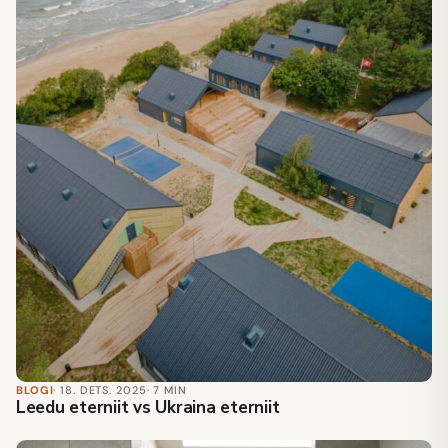
BLOGI
· 18. DETS. 2025
· 7 MIN
Leedu eterniit vs Ukraina eterniit