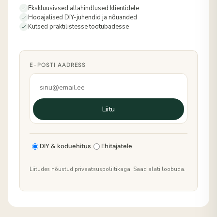
Ekskluusivsed allahindlused klientidele
Hooajalised DIY-juhendid ja nõuanded
Kutsed praktilistesse töötubadesse
E-POSTI AADRESS
Liitu
DIY & koduehitus
Ehitajatele
Liitudes nõustud privaatsuspoliitikaga. Saad alati loobuda.