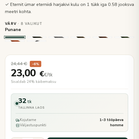
✓ Eternit ümar eterniidi harjakivi kulu on 1 tükk iga 0.58 jooksva
meetri kohta.
VÄRV
· 8 VALIKUT
Punane
24,44
€
−6%
23,00
€
€/tk
Sisaldab 24% käibemaksu
32
tk
TALLINNA LAOS
Kojutarne
1–3 tööpäeva
Väljastuspunkti
homme