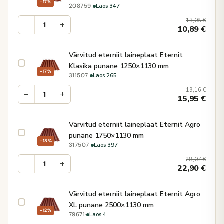
−17%
·
Laos 347
208759
13,08
€
−
+
10,89
€
Värvitud eterniit laineplaat Eternit
Klasika punane 1250×1130 mm
−17%
·
Laos 265
311507
19,16
€
−
+
15,95
€
Värvitud eterniit laineplaat Eternit Agro
punane 1750×1130 mm
−18%
·
Laos 397
317507
28,07
€
−
+
22,90
€
Värvitud eterniit laineplaat Eternit Agro
XL punane 2500×1130 mm
−12%
·
Laos 4
79671