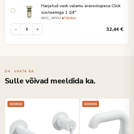
Harjatud vask valamu äravoolupesa Click
süsteemiga 1 1/4"
·
Tellitav
NHC_M10U
−
+
32,44
€
04 · VAATA KA
Sulle võivad meeldida ka.
SOODUS
SOODUS