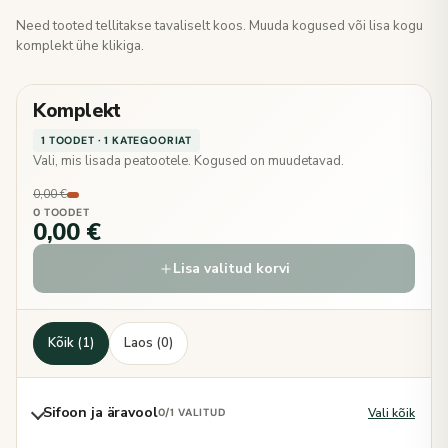
Need tooted tellitakse tavaliselt koos. Muuda kogused või lisa kogu
komplekt ühe klikiga.
Komplekt
1 TOODET · 1 KATEGOORIAT
Vali, mis lisada peatootele. Kogused on muudetavad.
0,00 €
0 TOODET
0,00 €
Lisa valitud korvi
Kõik (1)
Laos (0)
Sifoon ja äravool
Vali kõik
0
/1 VALITUD