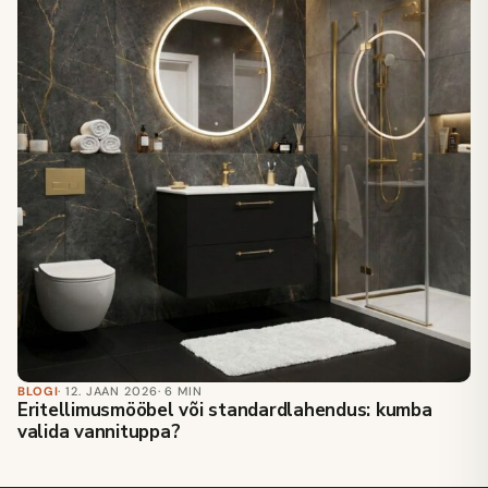
BLOGI
· 12. JAAN 2026
· 6 MIN
Eritellimusmööbel või standardlahendus: kumba
valida vannituppa?