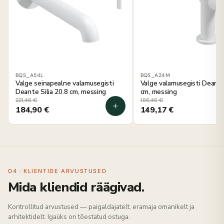
BQS_A54L
BQS_A24M
Valge seinapealne valamusegisti
Valge valamusegisti Deante
Deante Silia 20.8 cm, messing
cm, messing
221,46
€
186,46
€
184,90
€
149,17
€
04 · KLIENTIDE ARVUSTUSED
Mida kliendid räägivad.
Kontrollitud arvustused — paigaldajatelt, eramaja omanikelt ja
arhitektidelt. Igaüks on tõestatud ostuga.