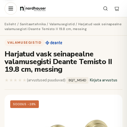
Esileht
/
Sanitaartehnika
/
Valamusegistid
/ Harjatud vask seinapealne
valamusegisti Deante Temisto II 19.8 cm, messing
VALAMUSEGISTID
·
Harjatud vask seinapealne
valamusegisti Deante Temisto II
19.8 cm, messing
★★★★★
★★★★★
(arvustused puuduvad)
·
·
Kirjuta arvustus
BQT_M54D
SOODUS −28%