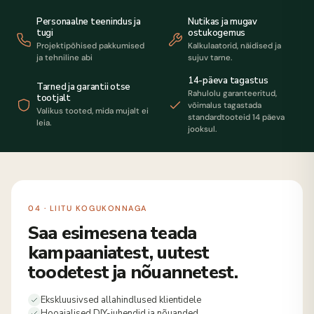
Personaalne teenindus ja
Nutikas ja mugav
tugi
ostukogemus
Projektipõhised pakkumised
Kalkulaatorid, näidised ja
ja tehniline abi
sujuv tarne.
14-päeva tagastus
Tarned ja garantii otse
Rahulolu garanteeritud,
tootjalt
võimalus tagastada
Valikus tooted, mida mujalt ei
standardtooteid 14 päeva
leia.
jooksul.
04 · LIITU KOGUKONNAGA
Saa esimesena teada
kampaaniatest, uutest
toodetest ja nõuannetest.
Ekskluusivsed allahindlused klientidele
Hooajalised DIY-juhendid ja nõuanded