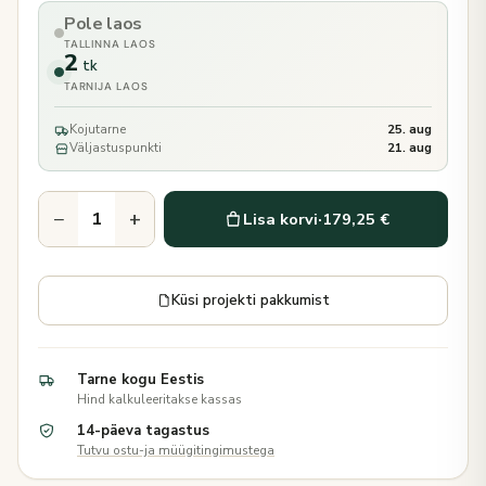
Pole laos
TALLINNA LAOS
2
tk
TARNIJA LAOS
Kojutarne
25. aug
Väljastuspunkti
21. aug
−
+
Lisa korvi
·
179,25 €
Küsi projekti pakkumist
Tarne kogu Eestis
Hind kalkuleeritakse kassas
14-päeva tagastus
Tutvu ostu-ja müügitingimustega