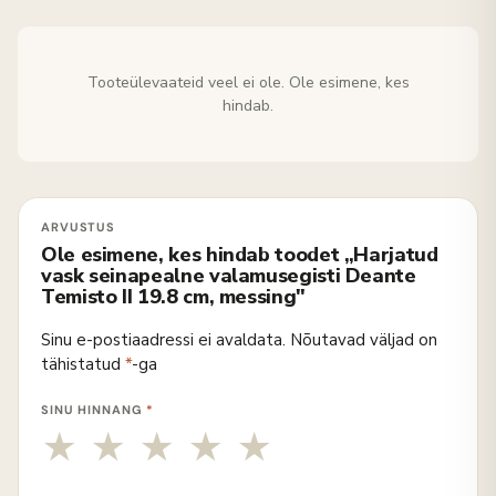
Tooteülevaateid veel ei ole. Ole esimene, kes
hindab.
Ole esimene, kes hindab toodet „Harjatud
vask seinapealne valamusegisti Deante
Temisto II 19.8 cm, messing"
Sinu e-postiaadressi ei avaldata.
Nõutavad väljad on
tähistatud
*
-ga
SINU HINNANG
*