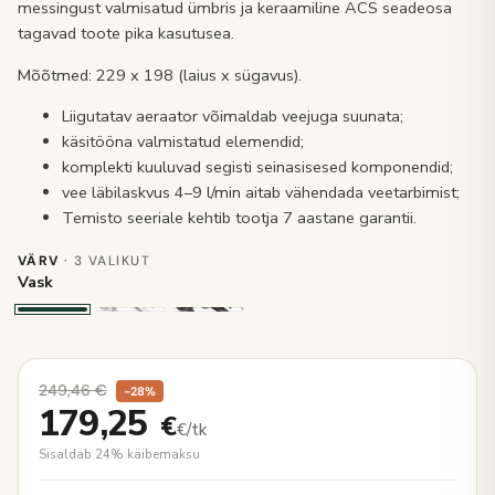
messingust valmisatud ümbris ja keraamiline ACS seadeosa
tagavad toote pika kasutusea.
Mõõtmed: 229 x 198 (laius x sügavus).
Liigutatav aeraator võimaldab veejuga suunata;
käsitööna valmistatud elemendid;
komplekti kuuluvad segisti seinasisesed komponendid;
vee läbilaskvus 4–9 l/min aitab vähendada veetarbimist;
Temisto seeriale kehtib tootja 7 aastane garantii.
VÄRV
· 3 VALIKUT
Vask
249,46
€
−28%
179,25
€
€/tk
Sisaldab 24% käibemaksu