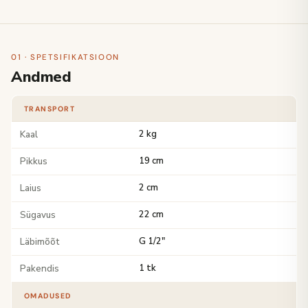
01 · SPETSIFIKATSIOON
Andmed
TRANSPORT
Kaal
2 kg
Pikkus
19 cm
Laius
2 cm
Sügavus
22 cm
Läbimõõt
G 1/2"
Pakendis
1 tk
OMADUSED