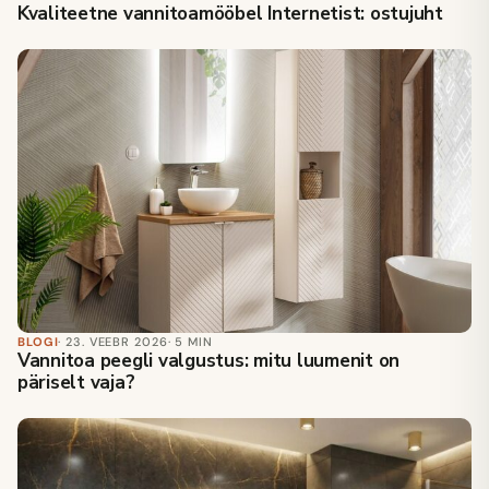
Kvaliteetne vannitoamööbel Internetist: ostujuht
BLOGI
· 23. VEEBR 2026
· 5 MIN
Vannitoa peegli valgustus: mitu luumenit on
päriselt vaja?