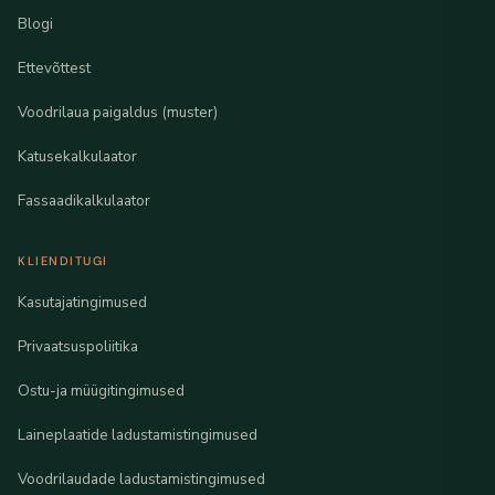
Blogi
Ettevõttest
Voodrilaua paigaldus (muster)
Katusekalkulaator
Fassaadikalkulaator
KLIENDITUGI
Kasutajatingimused
Privaatsuspoliitika
Ostu-ja müügitingimused
Laineplaatide ladustamistingimused
Voodrilaudade ladustamistingimused