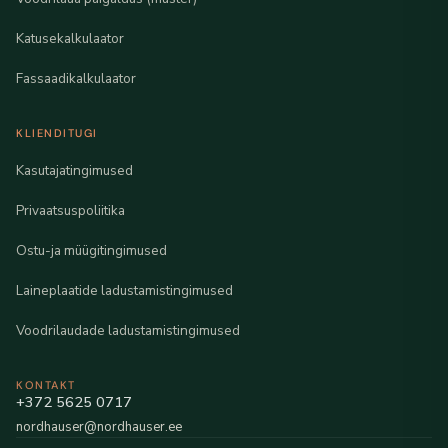
Katusekalkulaator
Fassaadikalkulaator
KLIENDITUGI
Kasutajatingimused
Privaatsuspoliitika
Ostu-ja müügitingimused
Laineplaatide ladustamistingimused
Voodrilaudade ladustamistingimused
KONTAKT
+372 5625 0717
nordhauser@nordhauser.ee