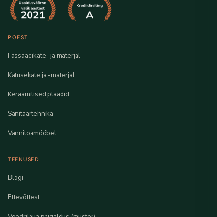
POEST
Fassaadikate- ja materjal
Katusekate ja -materjal
Keraamilised plaadid
Sanitaartehnika
Vannitoamööbel
TEENUSED
Blogi
Ettevõttest
Voodrilaua paigaldus (muster)