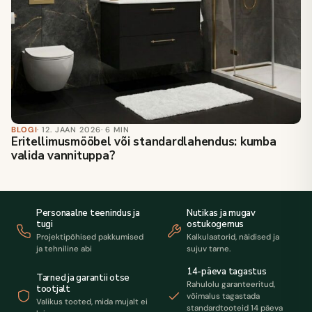
BLOGI
· 12. JAAN 2026
· 6 MIN
Eritellimusmööbel või standardlahendus: kumba
valida vannituppa?
Personaalne teenindus ja
Nutikas ja mugav
tugi
ostukogemus
Projektipõhised pakkumised
Kalkulaatorid, näidised ja
ja tehniline abi
sujuv tarne.
14-päeva tagastus
Tarned ja garantii otse
Rahulolu garanteeritud,
tootjalt
võimalus tagastada
Valikus tooted, mida mujalt ei
standardtooteid 14 päeva