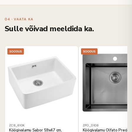
04 · VAATA KA
Sulle võivad meeldida ka.
SOODUS
SOODUS
ZCB_610K
ZPO_D10B
Köögivalamu Sabor 59x47 cm,
Köögivalamu Olfato Precio