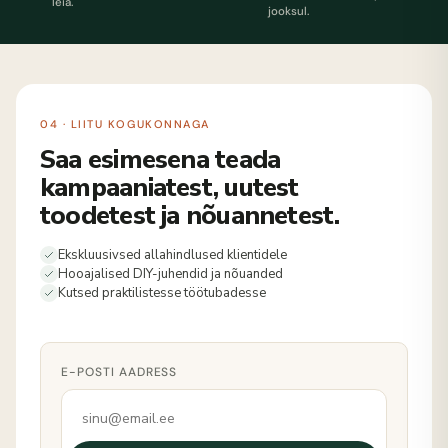
leia.
jooksul.
04 · LIITU KOGUKONNAGA
Saa esimesena teada
kampaaniatest, uutest
toodetest ja nõuannetest.
Ekskluusivsed allahindlused klientidele
Hooajalised DIY-juhendid ja nõuanded
Kutsed praktilistesse töötubadesse
E-POSTI AADRESS