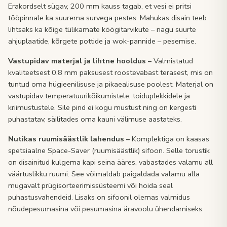
Erakordselt sügav, 200 mm kauss tagab, et vesi ei pritsi
tööpinnale ka suurema survega pestes. Mahukas disain teeb
lihtsaks ka kõige tülikamate köögitarvikute – nagu suurte
ahjuplaatide, kõrgete pottide ja wok-pannide – pesemise.
Vastupidav materjal ja lihtne hooldus
–
Valmistatud
kvaliteetsest 0,8 mm paksusest roostevabast terasest, mis on
tuntud oma hügieenilisuse ja pikaealisuse poolest. Materjal on
vastupidav temperatuurikõikumistele, toiduplekkidele ja
kriimustustele. Sile pind ei kogu mustust ning on kergesti
puhastatav, säilitades oma kauni välimuse aastateks.
Nutikas ruumisäästlik lahendus –
Komplektiga on kaasas
spetsiaalne Space-Saver (ruumisäästlik) sifoon. Selle torustik
on disainitud kulgema kapi seina ääres, vabastades valamu all
väärtuslikku ruumi. See võimaldab paigaldada valamu alla
mugavalt prügisorteerimissüsteemi või hoida seal
puhastusvahendeid. Lisaks on sifoonil olemas valmidus
nõudepesumasina või pesumasina äravoolu ühendamiseks.