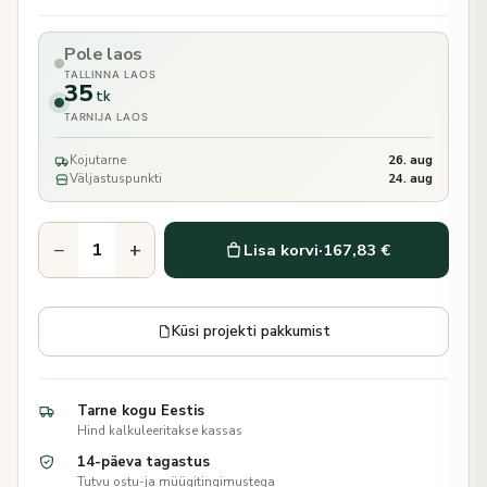
Pole laos
TALLINNA LAOS
35
tk
TARNIJA LAOS
Kojutarne
26. aug
Väljastuspunkti
24. aug
−
+
Lisa korvi
·
167,83 €
Küsi projekti pakkumist
Tarne kogu Eestis
Hind kalkuleeritakse kassas
14-päeva tagastus
Tutvu ostu-ja müügitingimustega