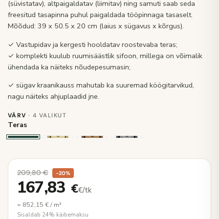
(süvistatav), altpaigaldatav (liimitav) ning samuti saab seda
freesitud tasapinna puhul paigaldada tööpinnaga tasaselt.
Mõõdud: 39 x 50.5 x 20 cm (laius x sügavus x kõrgus).
✓ Vastupidav ja kergesti hooldatav roostevaba teras;
✓ komplekti kuulub ruumisäästlik sifoon, millega on võimalik
ühendada ka näiteks nõudepesumasin;
✓ sügav kraanikauss mahutab ka suuremad köögitarvikud,
nagu näiteks ahjuplaadid jne.
VÄRV
· 4 VALIKUT
Teras
209,80
€
−20%
167,83
€
€/tk
=
852,15
€
/ m²
Sisaldab 24% käibemaksu