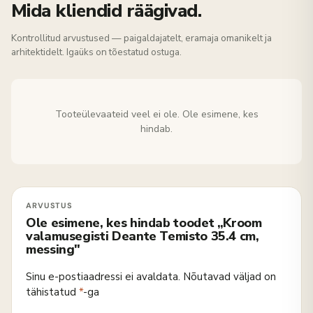
Mida kliendid räägivad.
Kontrollitud arvustused — paigaldajatelt, eramaja omanikelt ja
arhitektidelt. Igaüks on tõestatud ostuga.
Tooteülevaateid veel ei ole. Ole esimene, kes
hindab.
Ole esimene, kes hindab toodet „Kroom
valamusegisti Deante Temisto 35.4 cm,
messing"
Sinu e-postiaadressi ei avaldata.
Nõutavad väljad on
tähistatud
*
-ga