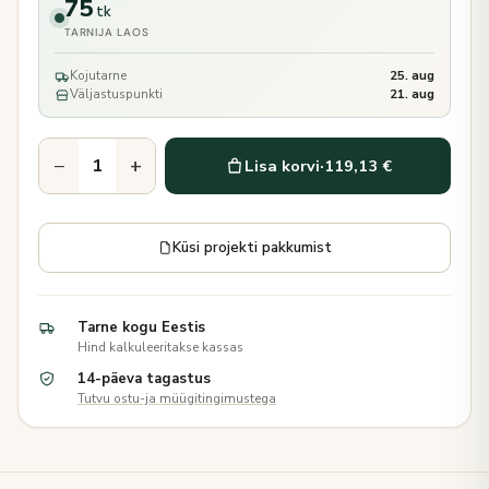
75
tk
TARNIJA LAOS
Kojutarne
25. aug
Väljastuspunkti
21. aug
−
+
Lisa korvi
·
119,13 €
Küsi projekti pakkumist
Tarne kogu Eestis
Hind kalkuleeritakse kassas
14-päeva tagastus
Tutvu ostu-ja müügitingimustega