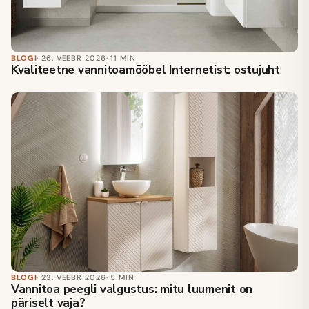
BLOGI
· 26. VEEBR 2026
· 11 MIN
Kvaliteetne vannitoamööbel Internetist: ostujuht
BLOGI
· 23. VEEBR 2026
· 5 MIN
Vannitoa peegli valgustus: mitu luumenit on
päriselt vaja?