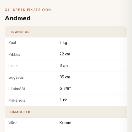
01 · SPETSIFIKATSIOON
Andmed
TRANSPORT
Kaal
2 kg
Pikkus
22 cm
Laius
3 cm
Sügavus
35 cm
Läbimõõt
G 3/8"
Pakendis
1 tk
OMADUSED
Värv
Kroom