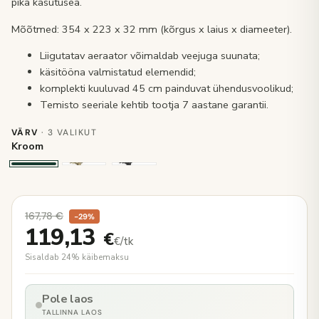
pika kasutusea.
Mõõtmed: 354 x 223 x 32 mm (kõrgus x laius x diameeter).
Liigutatav aeraator võimaldab veejuga suunata;
käsitööna valmistatud elemendid;
komplekti kuuluvad 45 cm painduvat ühendusvoolikud;
Temisto seeriale kehtib tootja 7 aastane garantii.
VÄRV
· 3 VALIKUT
Kroom
167,78
€
−29%
119,13
€
€/tk
Sisaldab 24% käibemaksu
Pole laos
TALLINNA LAOS