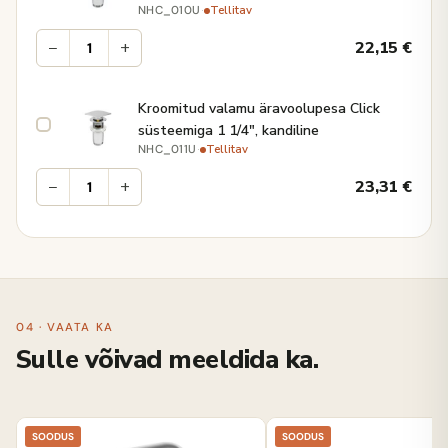
·
Tellitav
NHC_010U
−
+
22,15
€
Kroomitud valamu äravoolupesa Click
süsteemiga 1 1/4", kandiline
·
Tellitav
NHC_011U
−
+
23,31
€
04 · VAATA KA
Sulle võivad meeldida ka.
SOODUS
SOODUS