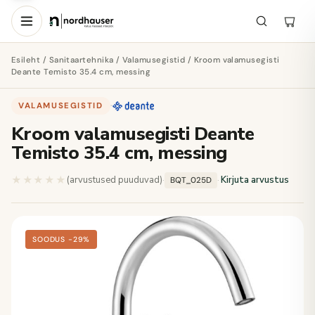
Esileht
/
Sanitaartehnika
/
Valamusegistid
/ Kroom valamusegisti
Deante Temisto 35.4 cm, messing
VALAMUSEGISTID
·
Kroom valamusegisti Deante
Temisto 35.4 cm, messing
★★★★★
★★★★★
(arvustused puuduvad)
·
·
Kirjuta arvustus
BQT_025D
SOODUS −29%