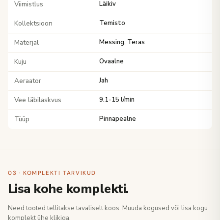
Viimistlus
Läikiv
Kollektsioon
Temisto
Materjal
Messing, Teras
Kuju
Ovaalne
Aeraator
Jah
Vee läbilaskvus
9.1-15 l/min
Tüüp
Pinnapealne
03 · KOMPLEKTI TARVIKUD
Lisa kohe komplekti.
Need tooted tellitakse tavaliselt koos. Muuda kogused või lisa kogu
komplekt ühe klikiga.