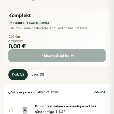
Komplekt
2 TOODET · 1 KATEGOORIAT
Vali, mis lisada peatootele. Kogused on muudetavad.
0,00 €
0 TOODET
0,00 €
Lisa valitud korvi
Kõik (2)
Laos (0)
Sifoon ja äravool
Vali kõik
0
/2 VALITUD
Kroomitud valamu äravoolupesa Click
süsteemiga 1 1/4"