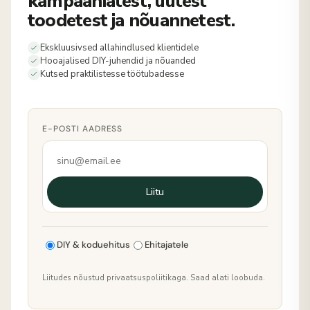
kampaaniatest, uutest
toodetest ja nõuannetest.
Ekskluusivsed allahindlused klientidele
Hooajalised DIY-juhendid ja nõuanded
Kutsed praktilistesse töötubadesse
E-POSTI AADRESS
Liitu
DIY & koduehitus
Ehitajatele
Liitudes nõustud privaatsuspoliitikaga. Saad alati loobuda.