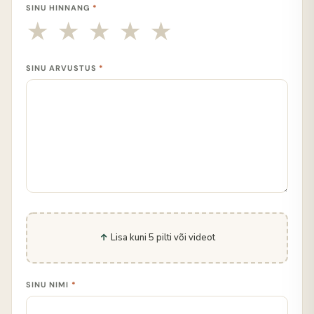
SINU HINNANG
*
SINU ARVUSTUS
*
Lisa kuni 5 pilti või videot
SINU NIMI
*