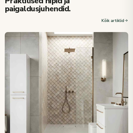
Praktilised nipid ja
paigaldusjuhendid.
Kõik artiklid