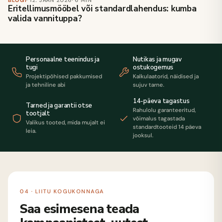
Eritellimusmööbel või standardlahendus: kumba
valida vannituppa?
Personaalne teenindus ja
Nutikas ja mugav
tugi
ostukogemus
Projektipõhised pakkumised
Kalkulaatorid, näidised ja
ja tehniline abi
sujuv tarne.
14-päeva tagastus
Tarned ja garantii otse
Rahulolu garanteeritud,
tootjalt
võimalus tagastada
Valikus tooted, mida mujalt ei
standardtooteid 14 päeva
leia.
jooksul.
04 · LIITU KOGUKONNAGA
Saa esimesena teada