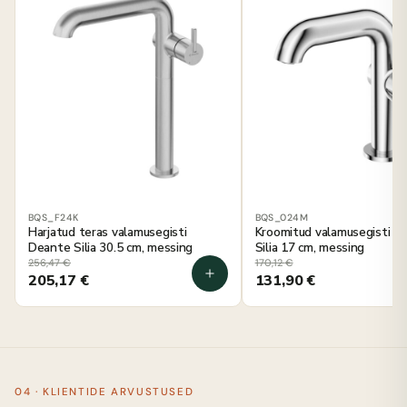
BQS_F24K
BQS_024M
Harjatud teras valamusegisti
Kroomitud valamusegisti D
Deante Silia 30.5 cm, messing
Silia 17 cm, messing
256,47
€
170,12
€
205,17
€
131,90
€
04 · KLIENTIDE ARVUSTUSED