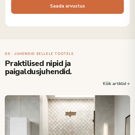
05 · JUHENDID SELLELE TOOTELE
Praktilised nipid ja
paigaldusjuhendid.
Kõik artiklid