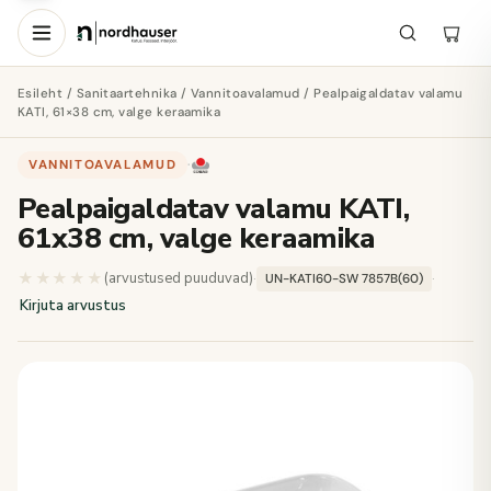
Esileht
/
Sanitaartehnika
/
Vannitoavalamud
/ Pealpaigaldatav valamu
KATI, 61×38 cm, valge keraamika
VANNITOAVALAMUD
·
Pealpaigaldatav valamu KATI,
61x38 cm, valge keraamika
★★★★★
★★★★★
(arvustused puuduvad)
·
·
UN-KATI60-SW 7857B(60)
Kirjuta arvustus