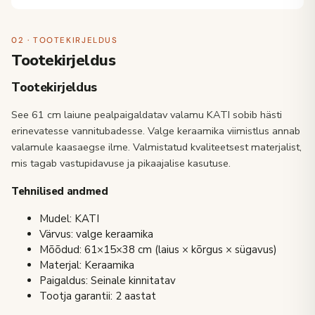
02 · TOOTEKIRJELDUS
Tootekirjeldus
Tootekirjeldus
See 61 cm laiune pealpaigaldatav valamu KATI sobib hästi
erinevatesse vannitubadesse. Valge keraamika viimistlus annab
valamule kaasaegse ilme. Valmistatud kvaliteetsest materjalist,
mis tagab vastupidavuse ja pikaajalise kasutuse.
Tehnilised andmed
Mudel: KATI
Värvus: valge keraamika
Mõõdud: 61×15×38 cm (laius × kõrgus × sügavus)
Materjal: Keraamika
Paigaldus: Seinale kinnitatav
Tootja garantii: 2 aastat