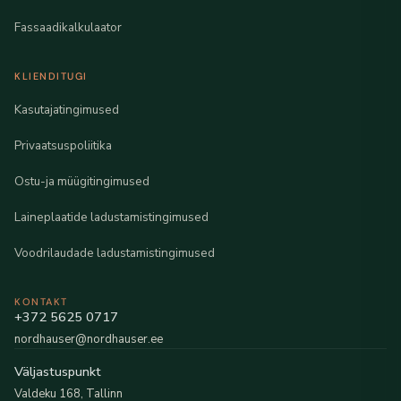
Fassaadikalkulaator
KLIENDITUGI
Kasutajatingimused
Privaatsuspoliitika
Ostu-ja müügitingimused
Laineplaatide ladustamistingimused
Voodrilaudade ladustamistingimused
KONTAKT
+372 5625 0717
nordhauser@nordhauser.ee
Väljastuspunkt
Valdeku 168, Tallinn