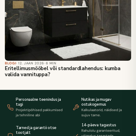
BLOGI
· 12. JAAN 2026
· 6 MIN
Eritellimusmööbel või standardlahendus: kumba
valida vannituppa?
Personaalne teenindus ja
Nutikas ja mugav
tugi
ostukogemus
Projektipõhised pakkumised
Kalkulaatorid, näidised ja
ja tehniline abi
sujuv tarne.
14-päeva tagastus
Tarned ja garantii otse
Rahulolu garanteeritud,
tootjalt
võimalus tagastada