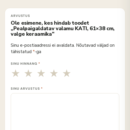
Ole esimene, kes hindab toodet
„Pealpaigaldatav valamu KATI, 61×38 cm,
valge keraamika"
Sinu e-postiaadressi ei avaldata.
Nõutavad väljad on
tähistatud
*
-ga
SINU HINNANG
*
SINU ARVUSTUS
*