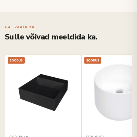
04 · VAATA KA
Sulle võivad meeldida ka.
SOODUS
SOODUS
CQR_NU4M
CGN_6U32