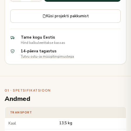
Küsi projekti pakkumist
Tarne kogu Eestis
Hind kalkuleeritakse kassas
14-päeva tagastus
Tutvu ostu-ja müügitingimustega
01 · SPETSIFIKATSIOON
Andmed
TRANSPORT
Kaal
13,5 kg