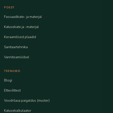
POEST
Fassaadikate- ja materjal
Katusekate ja -materjal
Keraamilised plaadid
Sanitaartehnika
Vannitoamööbel
TEENUSED
Blogi
Ettevõttest
Voodrilaua paigaldus (muster)
Katusekalkulaator