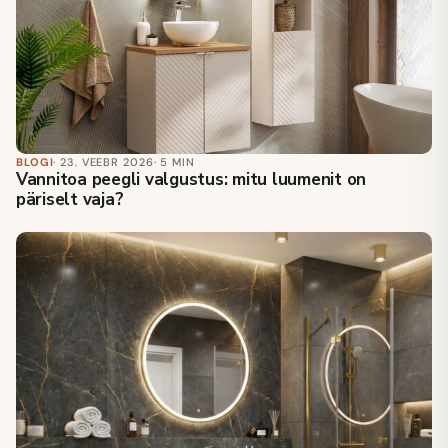
BLOGI
· 23. VEEBR 2026
· 5 MIN
Vannitoa peegli valgustus: mitu luumenit on
päriselt vaja?