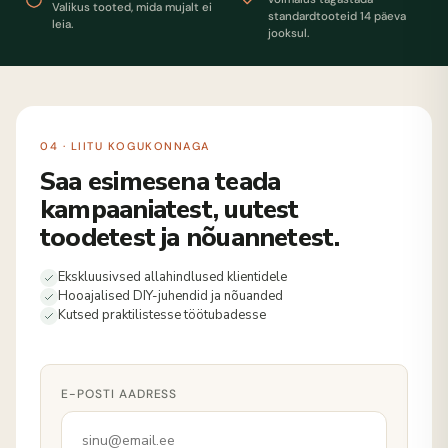
Valikus tooted, mida mujalt ei
standardtooteid 14 päeva
leia.
jooksul.
04 · LIITU KOGUKONNAGA
Saa esimesena teada
kampaaniatest, uutest
toodetest ja nõuannetest.
Ekskluusivsed allahindlused klientidele
Hooajalised DIY-juhendid ja nõuanded
Kutsed praktilistesse töötubadesse
E-POSTI AADRESS