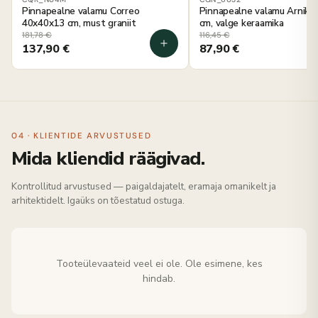
Pinnapealne valamu Correo
Pinnapealne valamu Arnika
40x40x13 cm, must graniit
cm, valge keraamika
181,78
€
116,45
€
137,90
€
87,90
€
04 · KLIENTIDE ARVUSTUSED
Mida kliendid räägivad.
Kontrollitud arvustused — paigaldajatelt, eramaja omanikelt ja
arhitektidelt. Igaüks on tõestatud ostuga.
Tooteülevaateid veel ei ole. Ole esimene, kes
hindab.