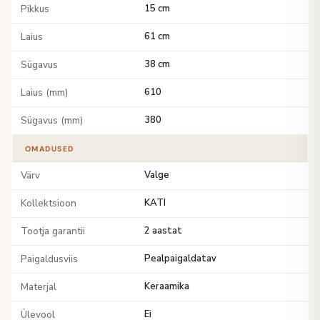
Pikkus
15 cm
Laius
61 cm
Sügavus
38 cm
Laius (mm)
610
Sügavus (mm)
380
OMADUSED
Värv
Valge
Kollektsioon
KATI
Tootja garantii
2 aastat
Paigaldusviis
Pealpaigaldatav
Materjal
Keraamika
Ülevool
Ei