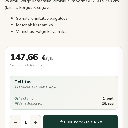
valamu. Valge keraamika viimistlus, mõõtmed 61×15×38 cm
(laius × kõrgus × sügavus).
Seinale kinnitatav paigaldus
Materjal: Keraamika
Viimistlus: valge keraamika
147,66
€
€/tk
Sisaldab 24% käibemaksu
Tellitav
SAADAVAL 2-3 NÄDALAGA
Kojutarne
2. sept
Väljastuspunkti
28. aug
−
+
Lisa korvi
·
147,66 €