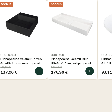
SOODUS
SOODUS
CQR_NU4M
CQB_AU8S
CGA_6
Pinnapealne valamu Correo
Pinnapealne valamu Blur
Pinnap
40x40x13 cm, must graniit
80x40x12 cm, valge graniit
41x18.
181,78
€
233,13
€
137,90
€
176,90
€
93,1