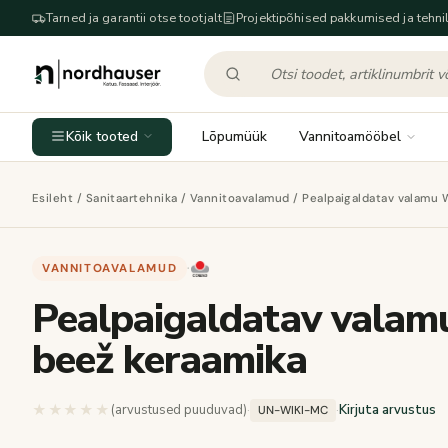
Tarned ja garantii otse tootjalt
Projektipõhised pakkumised ja tehnil
Kõik tooted
Lõpumüük
Vannitoamööbel
Esileht
/
Sanitaartehnika
/
Vannitoavalamud
/ Pealpaigaldatav valamu 
VANNITOAVALAMUD
·
Pealpaigaldatav valam
beež keraamika
★★★★★
★★★★★
(arvustused puuduvad)
·
·
Kirjuta arvustus
UN-WIKI-MC