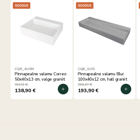
SOODUS
SOODUS
CQR_AU5M
CQB_SU1S
Pinnapealne valamu Correo
Pinnapealne valamu Blur
50x40x13 cm, valge graniit
100x40x12 cm, hall graniit
184,13
€
256,47
€
138,90
€
193,90
€