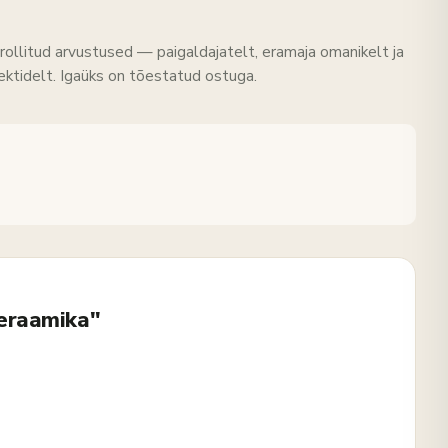
rollitud arvustused — paigaldajatelt, eramaja omanikelt ja
tektidelt. Igaüks on tõestatud ostuga.
keraamika"