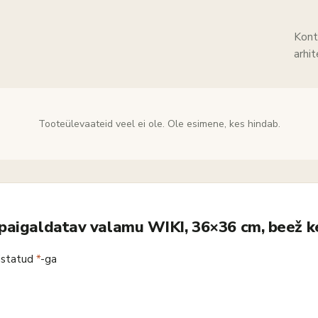
Kont
arhi
Tooteülevaateid veel ei ole. Ole esimene, kes hindab.
lpaigaldatav valamu WIKI, 36×36 cm, beež 
istatud
*
-ga