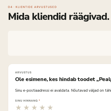
04 · KLIENTIDE ARVUSTUSED
Mida kliendid räägivad.
Ole esimene, kes hindab toodet „Pea
Sinu e-postiaadressi ei avaldata.
Nõutavad väljad on täh
SINU HINNANG
*