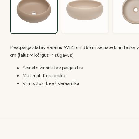
Pealpaigaldatav valamu WIKI on 36 cm seinale kinnitatav
cm (laius × kõrgus × sügavus).
Seinale kinnitatav paigaldus
Materjal: Keraamika
Viimistlus: beež keraamika