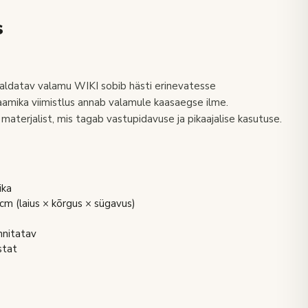
s
aldatav valamu WIKI sobib hästi erinevatesse
amika viimistlus annab valamule kaasaegse ilme.
materjalist, mis tagab vastupidavuse ja pikaajalise kasutuse.
ika
 (laius × kõrgus × sügavus)
nnitatav
stat