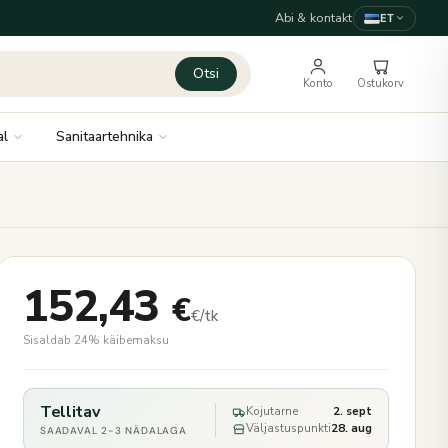
Abi & kontakt
ET
Otsi
Konto
Ostukorv
al
Sanitaartehnika
152,43
€
€/tk
Sisaldab 24% käibemaksu
Tellitav
Kojutarne
2. sept
Väljastuspunkti
28. aug
SAADAVAL 2-3 NÄDALAGA