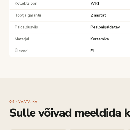
Kollektsioon
WIKI
Tootja garantii
2 aastat
Paigaldusviis
Pealpaigaldatav
Materjal
Keraamika
Ülevool
Ei
04 · VAATA KA
Sulle võivad meeldida k