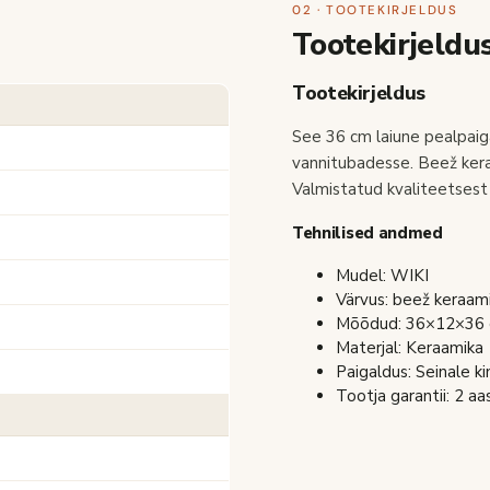
02 · TOOTEKIRJELDUS
Tootekirjeldu
Tootekirjeldus
See 36 cm laiune pealpaig
vannitubadesse. Beež kera
Valmistatud kvaliteetsest 
Tehnilised andmed
Mudel: WIKI
Värvus: beež keraam
Mõõdud: 36×12×36 cm
Materjal: Keraamika
Paigaldus: Seinale ki
Tootja garantii: 2 aa