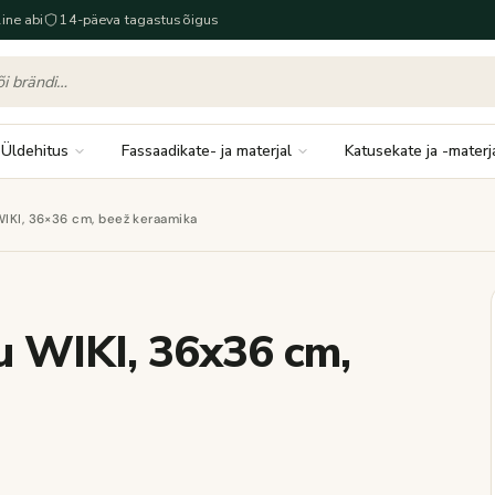
ine abi
14-päeva tagastusõigus
Üldehitus
Fassaadikate- ja materjal
Katusekate ja -materj
WIKI, 36×36 cm, beež keraamika
u WIKI, 36x36 cm,