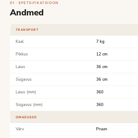
01 · SPETSIFIKATSIOON
Andmed
TRANSPORT
Kaal
7 kg
Pikkus
12 cm
Laius
36 cm
Sügavus
36 cm
Laius (mm)
360
Sügavus (mm)
360
OMADUSED
Värv
Pruun