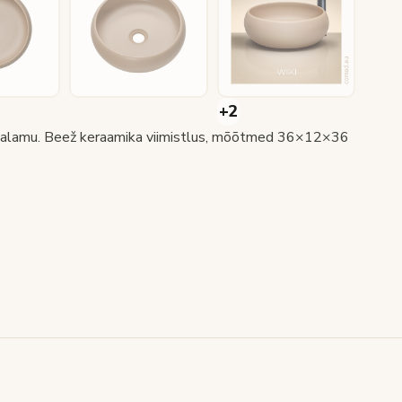
 valamu. Beež keraamika viimistlus, mõõtmed 36×12×36