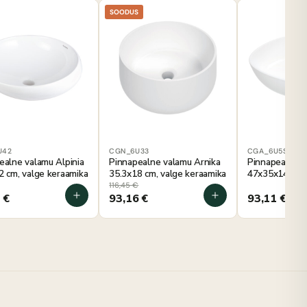
SOODUS
U42
CGN_6U33
CGA_6U5S
ealne valamu Alpinia
Pinnapealne valamu Arnika
Pinnapealne v
2 cm, valge keraamika
35.3x18 cm, valge keraamika
47x35x14 cm, 
keraamika
116,45
€
1
€
93,16
€
93,11
€