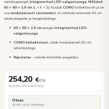
vannitoapeegel
integreeritud LED-valgustusega
.
Mõõdud:
60 × 80 × 2,9 cm
(L × K × S). Kuulub
COMO
kollektsiooni ja on
osa
modulaarsest süsteemist
, et sobituda erinevate 60 cm
valamukappide ja tasapindadega.
60 × 80 × 2,9 cm
peegel
integreeritud LED-
valgustusega
.
COMO kollektsioon,
sobib modulaarselt 60 cm
lahendustega.
Riputatav
– seinale kinnitatav paigaldus.
254,20
€
€/tk
Sisaldab 24% käibemaksu
Otsas
HETKEL POLE SAADAVAL