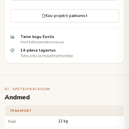
Küsi projekti pakkumist
Tarne kogu Eestis
Hind kalkuleeritakse kassas
14-päeva tagastus
Tutvu ostu-ja müügitingimustega
01 · SPETSIFIKATSIOON
Andmed
TRANSPORT
Kaal
12 kg