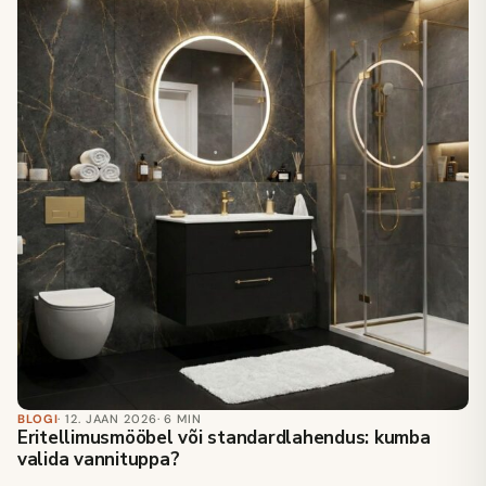
BLOGI
· 12. JAAN 2026
· 6 MIN
Eritellimusmööbel või standardlahendus: kumba
valida vannituppa?