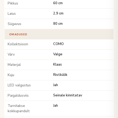
Pikkus
60 cm
Laius
2,9 cm
Sügavus
80 cm
OMADUSED
Kollektsioon
COMO
Värv
Valge
Materjal
Klaas
Kuju
Ristkülik
LED valgustus
Jah
Paigaldusviis
Seinale kinnitatav
Tarnitakse
Jah
kokkupandult