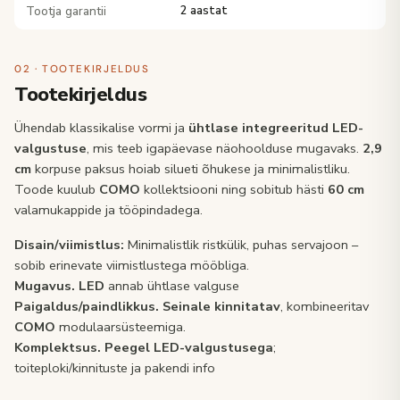
Tootja garantii
2 aastat
02 · TOOTEKIRJELDUS
Tootekirjeldus
Ühendab klassikalise vormi ja
ühtlase integreeritud LED-
valgustuse
, mis teeb igapäevase näohoolduse mugavaks.
2,9
cm
korpuse paksus hoiab silueti õhukese ja minimalistliku.
Toode kuulub
COMO
kollektsiooni ning sobitub hästi
60 cm
valamukappide ja tööpindadega.
Disain/viimistlus:
Minimalistlik ristkülik, puhas servajoon –
sobib erinevate viimistlustega mööbliga.
Mugavus.
LED
annab ühtlase valguse
Paigaldus/paindlikkus.
Seinale kinnitatav
, kombineeritav
COMO
modulaarsüsteemiga.
Komplektsus.
Peegel LED-valgustusega
;
toiteploki/kinnituste ja pakendi info