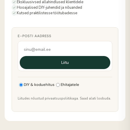
Ekskluusivsed allahindlused klientidele
Hooajalised DIY-juhendid ja nõuanded
Kutsed praktilistesse töötubadesse
E-POSTI AADRESS
Liitu
DIY & koduehitus
Ehitajatele
Liitudes nõustud privaatsuspoliitikaga. Saad alati loobuda.