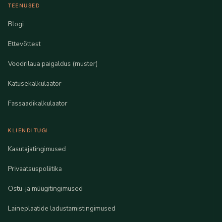
TEENUSED
Blogi
Ettevõttest
Voodrilaua paigaldus (muster)
Katusekalkulaator
Fassaadikalkulaator
KLIENDITUGI
Kasutajatingimused
Privaatsuspoliitika
Ostu-ja müügitingimused
Laineplaatide ladustamistingimused