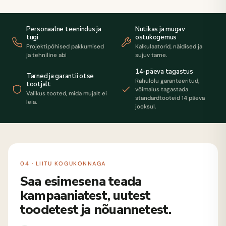
Personaalne teenindus ja
Nutikas ja mugav
tugi
ostukogemus
Projektipõhised pakkumised
Kalkulaatorid, näidised ja
ja tehniline abi
sujuv tarne.
14-päeva tagastus
Tarned ja garantii otse
Rahulolu garanteeritud,
tootjalt
võimalus tagastada
Valikus tooted, mida mujalt ei
standardtooteid 14 päeva
leia.
jooksul.
04 · LIITU KOGUKONNAGA
Saa esimesena teada
kampaaniatest, uutest
toodetest ja nõuannetest.