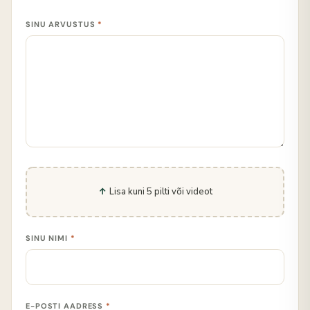
SINU ARVUSTUS
*
Lisa kuni 5 pilti või videot
SINU NIMI
*
E-POSTI AADRESS
*