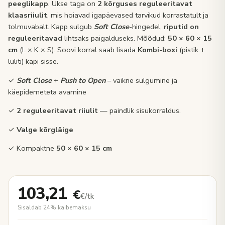
peeglikapp
. Ukse taga on
2 kõrguses reguleeritavat
klaasriiulit
, mis hoiavad igapäevased tarvikud korrastatult ja
tolmuvabalt. Kapp sulgub
Soft Close
-hingedel,
riputid on
reguleeritavad
lihtsaks paigalduseks. Mõõdud:
50 × 60 × 15
cm
(L × K × S). Soovi korral saab lisada
Kombi-boxi
(pistik +
lüliti) kapi sisse.
✓
Soft Close
+
Push to Open
– vaikne sulgumine ja
käepidemeteta avamine
✓
2
reguleeritavat riiulit
— paindlik sisukorraldus.
✓
Valge kõrgläige
✓ Kompaktne
50 × 60 × 15 cm
103,21
€
€/tk
Sisaldab 24% käibemaksu