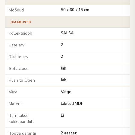
Mõõdud
50 x 60 x 15 cm
OMADUSED
Kollektsioon
SALSA
Uste arv
2
Riiulite arv
2
Soft-close
Jah
Push to Open
Jah
Värv
Valge
Materjal
lakitud MDF
Tarnitakse
Ei
kokkupandult
Tootja garantii
2 aastat