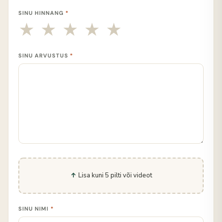
SINU HINNANG
*
SINU ARVUSTUS
*
Lisa kuni 5 pilti või videot
SINU NIMI
*