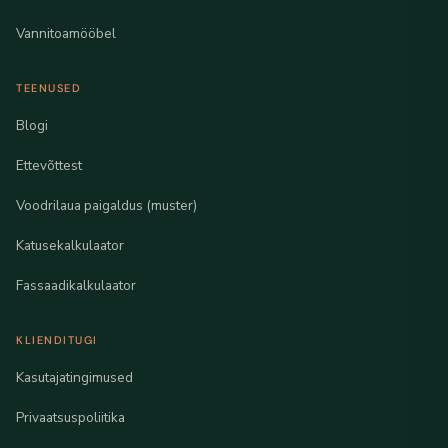
Vannitoamööbel
TEENUSED
Blogi
Ettevõttest
Voodrilaua paigaldus (muster)
Katusekalkulaator
Fassaadikalkulaator
KLIENDITUGI
Kasutajatingimused
Privaatsuspoliitika