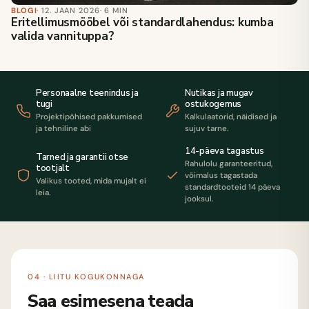
BLOGI
· 12. JAAN 2026
· 6 MIN
Eritellimusmööbel või standardlahendus: kumba
valida vannituppa?
Personaalne teenindus ja
Nutikas ja mugav
tugi
ostukogemus
Projektipõhised pakkumised
Kalkulaatorid, näidised ja
ja tehniline abi
sujuv tarne.
14-päeva tagastus
Tarned ja garantii otse
Rahulolu garanteeritud,
tootjalt
võimalus tagastada
Valikus tooted, mida mujalt ei
standardtooteid 14 päeva
leia.
jooksul.
04 · LIITU KOGUKONNAGA
Saa esimesena teada