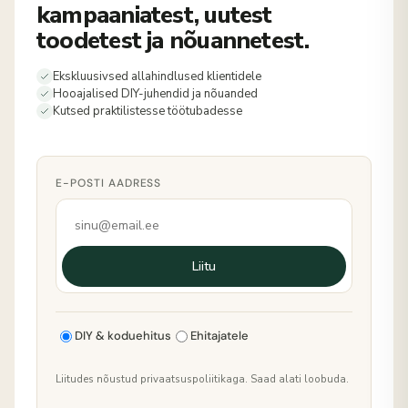
kampaaniatest, uutest
toodetest ja nõuannetest.
Ekskluusivsed allahindlused klientidele
Hooajalised DIY-juhendid ja nõuanded
Kutsed praktilistesse töötubadesse
E-POSTI AADRESS
Liitu
DIY & koduehitus
Ehitajatele
Liitudes nõustud privaatsuspoliitikaga. Saad alati loobuda.