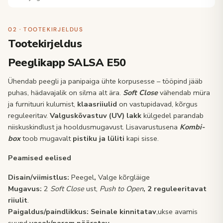
02 · TOOTEKIRJELDUS
Tootekirjeldus
Peeglikapp SALSA E50
Ühendab peegli ja panipaiga ühte korpusesse – tööpind jääb
puhas, hädavajalik on silma alt ära.
Soft Close
vähendab müra
ja furnituuri kulumist,
klaasriiulid
on vastupidavad, kõrgus
reguleeritav.
Valguskõvastuv (UV) lakk
külgedel parandab
niiskuskindlust ja hooldusmugavust. Lisavarustusena
Kombi-
box
toob mugavalt
pistiku ja lüliti
kapi sisse.
Peamised eelised
Disain/viimistlus:
Peegel
,
Valge kõrgläige
Mugavus:
2
Soft Close
ust,
Push to Open
, 2
reguleeritavat
riiulit
.
Paigaldus/paindlikkus:
Seinale kinnitatav
,ukse avamis