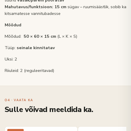
suund
vasak/parem pööratav
Mahutavus/funktsioon: 15 cm
sügav – ruumisäästlik, sobib ka
kitsamatesse vannitubadesse
Mõõdud
Mõõdud:
50 × 60 × 15 cm
(L × K × S)
Tüüp:
seinale kinnitatav
Uksi: 2
Riiuleid: 2 (reguleeritavad)
04 · VAATA KA
Sulle võivad meeldida ka.