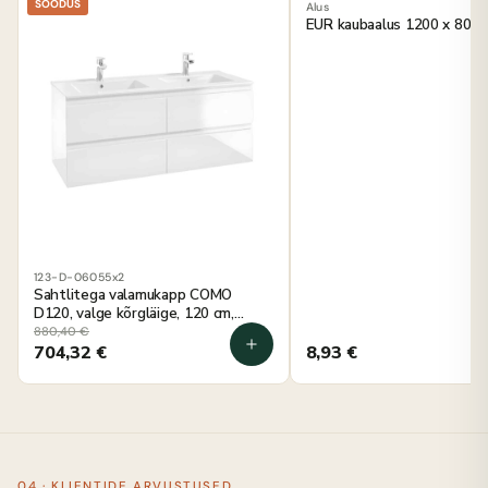
SOODUS
Alus
EUR kaubaalus 1200 x 800
123-D-06055x2
Sahtlitega valamukapp COMO
D120, valge kõrgläige, 120 cm,
seinale kinnitatav
880,40
€
704,32
€
8,93
€
04 · KLIENTIDE ARVUSTUSED