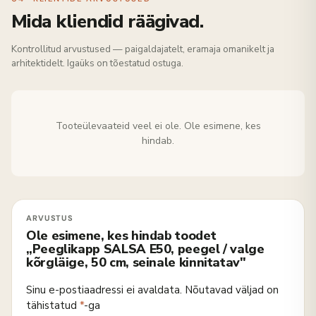
Mida kliendid räägivad.
Kontrollitud arvustused — paigaldajatelt, eramaja omanikelt ja
arhitektidelt. Igaüks on tõestatud ostuga.
Tooteülevaateid veel ei ole. Ole esimene, kes
hindab.
Ole esimene, kes hindab toodet
„Peeglikapp SALSA E50, peegel / valge
kõrgläige, 50 cm, seinale kinnitatav"
Sinu e-postiaadressi ei avaldata.
Nõutavad väljad on
tähistatud
*
-ga