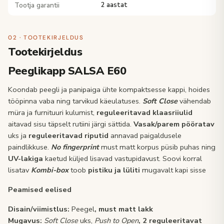
Tootja garantii
2 aastat
02 · TOOTEKIRJELDUS
Tootekirjeldus
Peeglikapp SALSA E60
Koondab peegli ja panipaiga ühte kompaktsesse kappi, hoides
tööpinna vaba ning tarvikud käeulatuses.
Soft Close
vähendab
müra ja furnituuri kulumist,
reguleeritavad klaasriiulid
aitavad sisu täpselt rutiini järgi sättida.
Vasak/parem pööratav
uks ja
reguleeritavad riputid
annavad paigaldusele
paindlikkuse.
No fingerprint
must matt korpus püsib puhas ning
UV-lakiga
kaetud küljed lisavad vastupidavust. Soovi korral
lisatav
Kombi-box
toob
pistiku ja lüliti
mugavalt kapi sisse
Peamised eelised
Disain/viimistlus:
Peegel
, must matt lakk
Mugavus:
Soft Close
uks,
Push to Open
, 2
reguleeritavat