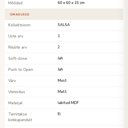
Mõõdud
60 x 60 x 15 cm
OMADUSED
Kollektsioon
SALSA
Uste arv
1
Riiulite arv
2
Soft-close
Jah
Push to Open
Jah
Värv
Must
Viimistlus
Matt
Materjal
lakitud MDF
Tarnitakse
Ei
kokkupandult