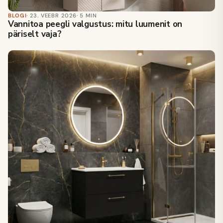
BLOGI
· 23. VEEBR 2026
· 5 MIN
Vannitoa peegli valgustus: mitu luumenit on
päriselt vaja?