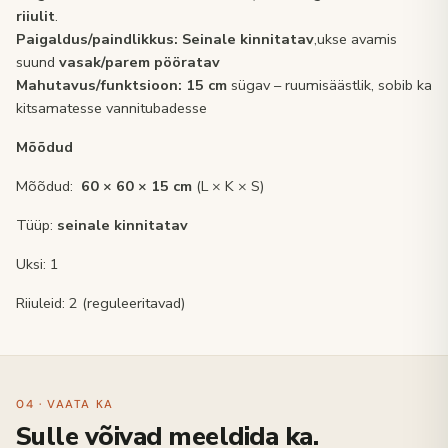
riiulit
.
Paigaldus/paindlikkus:
Seinale kinnitatav
,ukse avamis
suund
vasak/parem pööratav
Mahutavus/funktsioon: 15 cm
sügav – ruumisäästlik, sobib ka
kitsamatesse vannitubadesse
Mõõdud
Mõõdud:
60 × 60 × 15 cm
(L × K × S)
Tüüp:
seinale kinnitatav
Uksi: 1
Riiuleid: 2 (reguleeritavad)
04 · VAATA KA
Sulle võivad meeldida ka.