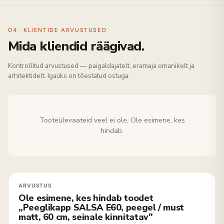
04 · KLIENTIDE ARVUSTUSED
Mida kliendid räägivad.
Kontrollitud arvustused — paigaldajatelt, eramaja omanikelt ja
arhitektidelt. Igaüks on tõestatud ostuga.
Tooteülevaateid veel ei ole. Ole esimene, kes
hindab.
Ole esimene, kes hindab toodet
„Peeglikapp SALSA E60, peegel / must
matt, 60 cm, seinale kinnitatav"