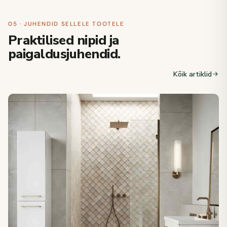
05 · JUHENDID SELLELE TOOTELE
Praktilised nipid ja
paigaldusjuhendid.
Kõik artiklid