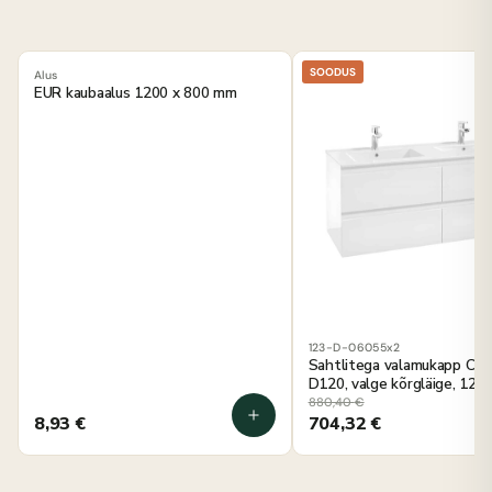
SOODUS
Alus
EUR kaubaalus 1200 x 800 mm
123-D-06055x2
Sahtlitega valamukapp C
D120, valge kõrgläige, 120 
seinale kinnitatav
880,40
€
8,93
€
704,32
€