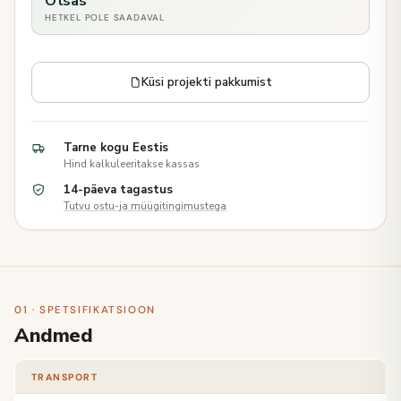
Otsas
HETKEL POLE SAADAVAL
Küsi projekti pakkumist
Tarne kogu Eestis
Hind kalkuleeritakse kassas
14-päeva tagastus
Tutvu ostu-ja müügitingimustega
01 · SPETSIFIKATSIOON
Andmed
TRANSPORT