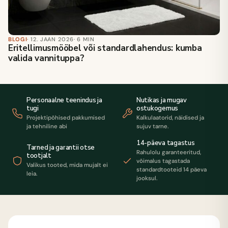
BLOGI
· 12. JAAN 2026
· 6 MIN
Eritellimusmööbel või standardlahendus: kumba
valida vannituppa?
Personaalne teenindus ja
Nutikas ja mugav
tugi
ostukogemus
Projektipõhised pakkumised
Kalkulaatorid, näidised ja
ja tehniline abi
sujuv tarne.
14-päeva tagastus
Tarned ja garantii otse
Rahulolu garanteeritud,
tootjalt
võimalus tagastada
Valikus tooted, mida mujalt ei
standardtooteid 14 päeva
leia.
jooksul.