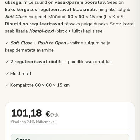
uksega
, mille suund on
vasak/parem pööratav
. Sees on
kaks kõrguses reguleeritavat klaasriiulit
ning uks sulgub
Soft Close
-hingedel. Mõõdud:
60 × 60 × 15 cm
(L × K × S).
Riputid on reguleeritavad
täpseks paigalduseks. Soovi korral
saab lisada
Kombi-boxi
(pistik + lüliti) kapi sisse.
✓
Soft Close
+
Push to Open
– vaikne sulgumine ja
käepidemeteta avamine
✓
2
reguleeritavat riiulit
— paindlik sisukorraldus.
✓ Must matt
✓ Kompaktne
60 × 60 × 15 cm
101,18
€
€/tk
Sisaldab 24% käibemaksu