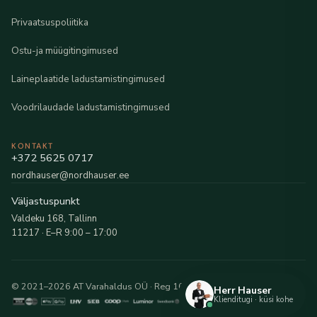
Privaatsuspoliitika
Ostu-ja müügitingimused
Laineplaatide ladustamistingimused
Voodrilaudade ladustamistingimused
KONTAKT
+372 5625 0717
nordhauser@nordhauser.ee
Väljastuspunkt
Valdeku 168, Tallinn
11217 · E–R 9:00 – 17:00
© 2021–2026 AT Varahaldus OÜ · Reg 16216481
Herr Hauser
Klienditugi · küsi kohe