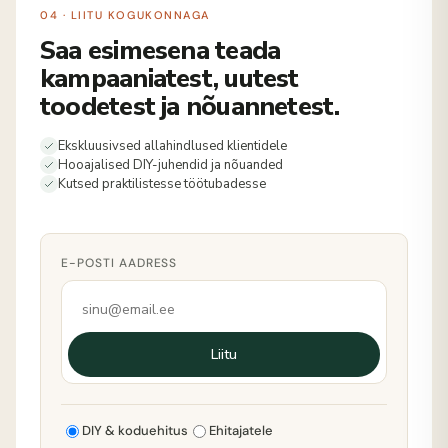
04 · LIITU KOGUKONNAGA
Saa esimesena teada
kampaaniatest, uutest
toodetest ja nõuannetest.
Ekskluusivsed allahindlused klientidele
Hooajalised DIY-juhendid ja nõuanded
Kutsed praktilistesse töötubadesse
E-POSTI AADRESS
Liitu
DIY & koduehitus
Ehitajatele