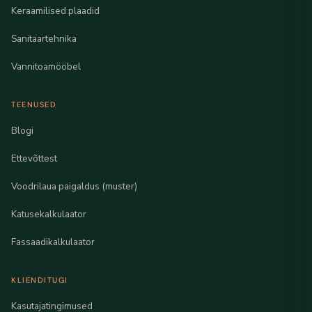
Keraamilised plaadid
Sanitaartehnika
Vannitoamööbel
TEENUSED
Blogi
Ettevõttest
Voodrilaua paigaldus (muster)
Katusekalkulaator
Fassaadikalkulaator
KLIENDITUGI
Kasutajatingimused