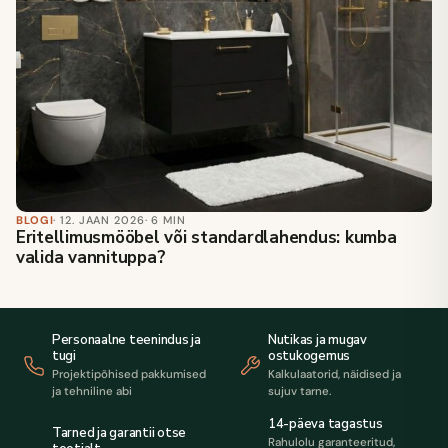
BLOGI
· 12. JAAN 2026
· 6 MIN
Eritellimusmööbel või standardlahendus: kumba
valida vannituppa?
Personaalne teenindus ja
Nutikas ja mugav
tugi
ostukogemus
Projektipõhised pakkumised
Kalkulaatorid, näidised ja
ja tehniline abi
sujuv tarne.
14-päeva tagastus
Tarned ja garantii otse
Rahulolu garanteeritud,