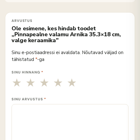
Ole esimene, kes hindab toodet
„Pinnapealne valamu Arnika 35.3×18 cm,
valge keraamika"
Sinu e-postiaadressi ei avaldata.
Nõutavad väljad on
tähistatud
*
-ga
SINU HINNANG
*
SINU ARVUSTUS
*