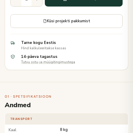
Küsi projekti pakkumist
Tarne kogu Eestis
Hind kalkuleeritakse kassas
14-päeva tagastus
Tutvu ostu-ja müügitingimustega
01 · SPETSIFIKATSIOON
Andmed
TRANSPORT
Kaal
8 kg