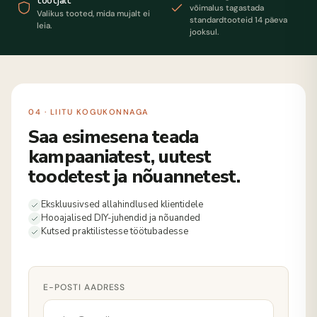
tootjalt
võimalus tagastada
Valikus tooted, mida mujalt ei
standardtooteid 14 päeva
leia.
jooksul.
04 · LIITU KOGUKONNAGA
Saa esimesena teada
kampaaniatest, uutest
toodetest ja nõuannetest.
Ekskluusivsed allahindlused klientidele
Hooajalised DIY-juhendid ja nõuanded
Kutsed praktilistesse töötubadesse
E-POSTI AADRESS