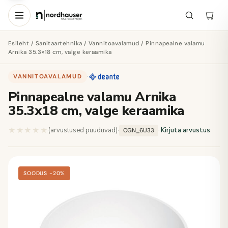
Esileht
/
Sanitaartehnika
/
Vannitoavalamud
/ Pinnapealne valamu
Arnika 35.3×18 cm, valge keraamika
VANNITOAVALAMUD
·
Pinnapealne valamu Arnika
35.3x18 cm, valge keraamika
★★★★★
★★★★★
(arvustused puuduvad)
·
·
Kirjuta arvustus
CGN_6U33
SOODUS −20%