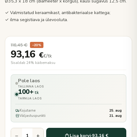
Ø35,3 x 18 cm (diameeter x kõrgus), kausi sügavus 12,5 cm.
✓ Valmistatud keraamikast, antibakteriaalse kattega;
✓ ilma segistiava ja ülevooluta.
116,45
€
−20%
93,16
€
€/tk
Sisaldab 24% käibemaksu
Pole laos
TALLINNA LAOS
100+
tk
TARNIJA LAOS
Kojutarne
25. aug
Väljastuspunkti
21. aug
−
+
Lisa korvi
·
93,16 €