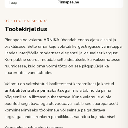
Tüüp
Pinnapealne
02 · TOOTEKIRJELDUS
Tootekirjeldus
Pinnapealne valamu
ARNIKA
ühendab endas ajatu disaini ja
praktilisuse. Selle ümar kuju sobitub kergesti igasse vannituppa,
lisades interjöörile modernset elegantsi ja visuaalset kergust.
Kompaktne suurus muudab selle ideaalseks ka väiksematesse
ruumidesse, kuid oma vormi tõttu on see pilgupüüdja ka
suuremates vannitubades.
Valamu on valmistatud kvaliteetsest keraamikast ja kaetud
antibakteriaalse pinnakaitsega
, mis aitab hoida pinna
hügieenilise ja lihtsasti puhastatava. Kuna valamule ei ole
puuritud segistiava ega ülevooluava, sobib see suurepäraselt
kombineerimiseks tööpinnale või seinale paigaldatava
segistiga, andes rohkem paindlikkust vannitoa kujundamisel.
Komplekti kuulub ainult valamu.