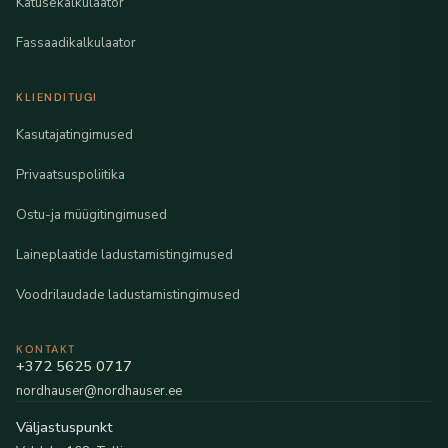
Katusekalkulaator
Fassaadikalkulaator
KLIENDITUGI
Kasutajatingimused
Privaatsuspoliitika
Ostu-ja müügitingimused
Laineplaatide ladustamistingimused
Voodrilaudade ladustamistingimused
KONTAKT
+372 5625 0717
nordhauser@nordhauser.ee
Väljastuspunkt