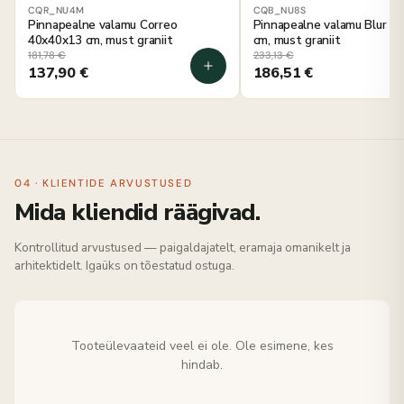
CQR_NU4M
CQB_NU8S
Pinnapealne valamu Correo
Pinnapealne valamu Blur 8
40x40x13 cm, must graniit
cm, must graniit
181,78
€
233,13
€
137,90
€
186,51
€
04 · KLIENTIDE ARVUSTUSED
Mida kliendid räägivad.
Kontrollitud arvustused — paigaldajatelt, eramaja omanikelt ja
arhitektidelt. Igaüks on tõestatud ostuga.
Tooteülevaateid veel ei ole. Ole esimene, kes
hindab.