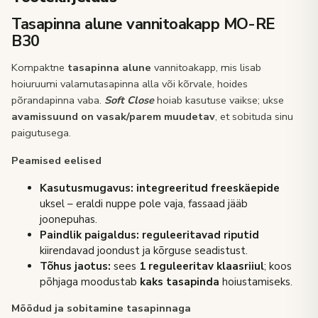
Tasapinna alune vannitoakapp MO-RE
B30
Kompaktne
tasapinna alune
vannitoakapp, mis lisab
hoiuruumi valamutasapinna alla või kõrvale, hoides
põrandapinna vaba.
Soft Close
hoiab kasutuse vaikse; ukse
avamissuund on vasak/parem muudetav
, et sobituda sinu
paigutusega.
Peamised eelised
Kasutusmugavus:
integreeritud freeskäepide
uksel – eraldi nuppe pole vaja, fassaad jääb
joonepuhas.
Paindlik paigaldus:
reguleeritavad riputid
kiirendavad joondust ja kõrguse seadistust.
Tõhus jaotus:
sees
1 reguleeritav klaasriiul
; koos
põhjaga moodustab
kaks tasapinda
hoiustamiseks.
Mõõdud ja sobitamine tasapinnaga