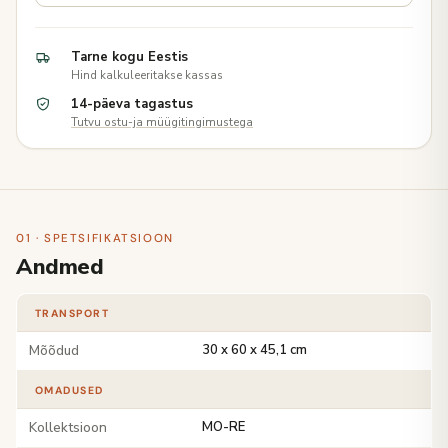
Tarne kogu Eestis
Hind kalkuleeritakse kassas
14-päeva tagastus
Tutvu ostu-ja müügitingimustega
01 · SPETSIFIKATSIOON
Andmed
TRANSPORT
Mõõdud
30 x 60 x 45,1 cm
OMADUSED
Kollektsioon
MO-RE