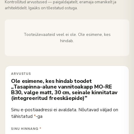
Kontrollitud arvustused — paigaldajatelt, eramaja omanikelt ja
arhitektidelt. Igaüks on tõestatud ostuga.
Tooteülevaateid veel ei ole. Ole esimene, kes
hindab.
Ole esimene, kes hindab toodet
„Tasapinna-alune vannitoakapp MO-RE
B30, valge matt, 30 cm, seinale kinnitatav
(integreeritud freeskäepide)"
Sinu e-postiaadressi ei avaldata.
Nõutavad väljad on
tähistatud
*
-ga
SINU HINNANG
*