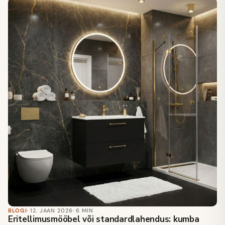
BLOGI
· 12. JAAN 2026
· 6 MIN
Eritellimusmööbel või standardlahendus: kumba