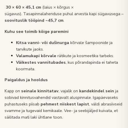
30 × 60 × 45,1 cm
(laius × kõrgus ×
sügavus). Tasapinnalahenduse puhul arvesta kapi sügavusega –
soovituslik tööpind ~45,7 cm
.
Kuhu see toimib kõige paremini
Kitsa vanni- või dušinurga
kõrvale šampoonide ja
tarvikute jaoks.
Valamukapi kõrvale
rätikute ja kosmeetika tarbeks.
Väikestes vannitubades
, kus põrandapinda ei taheta
koormata.
Paigaldus ja hooldus
Kapp on
seinale kinnitatav
, vajalik on
kandekindel sein
ja
sobivad kinnitusvahendid vastavalt aluspinnale. Igapäevaseks
puhastuseks piisab
pehmest niiskest lapist
, väldi abrasiivseid
svamme ja tugevaid kemikaale. Vee- ja seebijäljed kuivata, et
säilitada mati laki ühtlane toon.