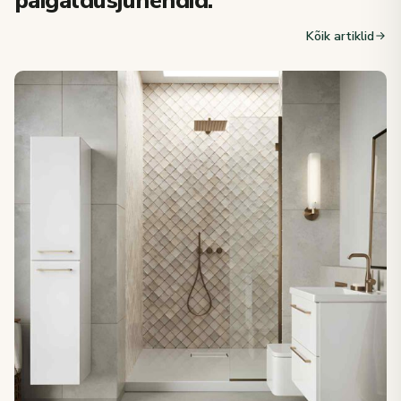
paigaldusjuhendid.
Kõik artiklid