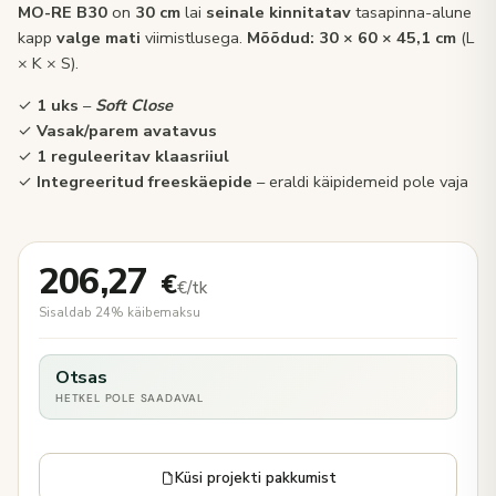
MO-RE B30
on
30 cm
lai
seinale kinnitatav
tasapinna-alune
kapp
valge mati
viimistlusega.
Mõõdud:
30 × 60 × 45,1 cm
(L
× K × S).
✓
1 uks
–
Soft Close
✓
Vasak/parem avatavus
✓
1 reguleeritav klaasriiul
✓
Integreeritud freeskäepide
– eraldi käipidemeid pole vaja
206,27
€
€/tk
Sisaldab 24% käibemaksu
Otsas
HETKEL POLE SAADAVAL
Küsi projekti pakkumist