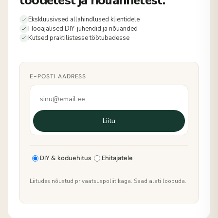
toodetest ja nõuannetest.
Ekskluusivsed allahindlused klientidele
Hooajalised DIY-juhendid ja nõuanded
Kutsed praktilistesse töötubadesse
E-POSTI AADRESS
Liitu
DIY & koduehitus
Ehitajatele
Liitudes nõustud privaatsuspoliitikaga. Saad alati loobuda.