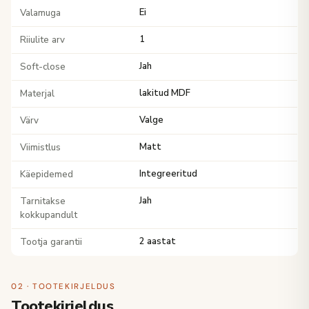
Valamuga
Ei
Riiulite arv
1
Soft-close
Jah
Materjal
lakitud MDF
Värv
Valge
Viimistlus
Matt
Käepidemed
Integreeritud
Tarnitakse
Jah
kokkupandult
Tootja garantii
2 aastat
02 · TOOTEKIRJELDUS
Tootekirjeldus