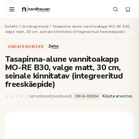
Esileht
/
Uncategorized
/ Tasapinna-alune vannitoakapp MO-RE B30,
valge matt, 30 cm, seinale kinnitatav (integreeritud freeskäepide)
UNCATEGORIZED
·
Tasapinna-alune vannitoakapp
MO-RE B30, valge matt, 30 cm,
seinale kinnitatav (integreeritud
freeskäepide)
★★★★★
★★★★★
(arvustused puuduvad)
·
·
Kirjuta arvustus
291-B-03004