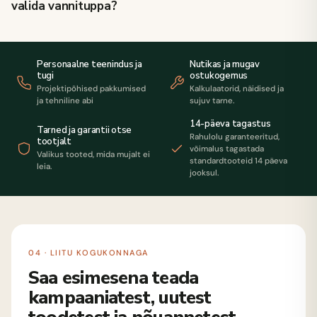
valida vannituppa?
Personaalne teenindus ja
Nutikas ja mugav
tugi
ostukogemus
Projektipõhised pakkumised
Kalkulaatorid, näidised ja
ja tehniline abi
sujuv tarne.
14-päeva tagastus
Tarned ja garantii otse
Rahulolu garanteeritud,
tootjalt
võimalus tagastada
Valikus tooted, mida mujalt ei
standardtooteid 14 päeva
leia.
jooksul.
04 · LIITU KOGUKONNAGA
Saa esimesena teada
kampaaniatest, uutest