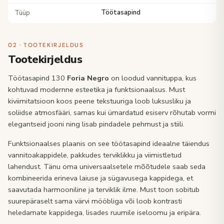
Tüüp
Töötasapind
02 · TOOTEKIRJELDUS
Tootekirjeldus
Töötasapind 130
Foria Negro
on loodud vannituppa, kus
kohtuvad modernne esteetika ja funktsionaalsus. Must
kiviimitatsioon koos peene tekstuuriga loob luksusliku ja
soliidse atmosfääri, samas kui ümardatud esiserv rõhutab vormi
elegantseid jooni ning lisab pindadele pehmust ja stiili.
Funktsionaalses plaanis on see töötasapind ideaalne täiendus
vannitoakappidele, pakkudes terviklikku ja viimistletud
lahendust. Tänu oma universaalsetele mõõtudele saab seda
kombineerida erineva laiuse ja sügavusega kappidega, et
saavutada harmooniline ja terviklik ilme. Must toon sobitub
suurepäraselt sama värvi mööbliga või loob kontrasti
heledamate kappidega, lisades ruumile iseloomu ja eripära.