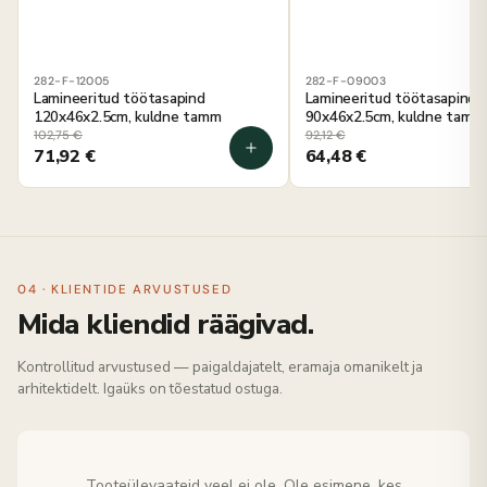
282-F-12005
282-F-09003
Lamineeritud töötasapind
Lamineeritud töötasapind
120x46x2.5cm, kuldne tamm
90x46x2.5cm, kuldne tamm
102,75
€
92,12
€
71,92
€
64,48
€
04 · KLIENTIDE ARVUSTUSED
Mida kliendid räägivad.
Kontrollitud arvustused — paigaldajatelt, eramaja omanikelt ja
arhitektidelt. Igaüks on tõestatud ostuga.
Tooteülevaateid veel ei ole. Ole esimene, kes