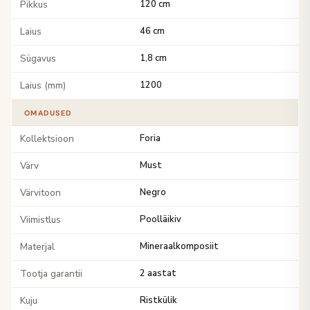
Pikkus
120 cm
Laius
46 cm
Sügavus
1,8 cm
Laius (mm)
1200
OMADUSED
Kollektsioon
Foria
Värv
Must
Värvitoon
Negro
Viimistlus
Poolläikiv
Materjal
Mineraalkomposiit
Tootja garantii
2 aastat
Kuju
Ristkülik