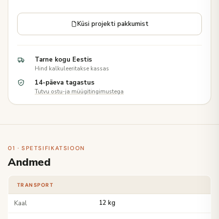
Küsi projekti pakkumist
Tarne kogu Eestis
Hind kalkuleeritakse kassas
14-päeva tagastus
Tutvu ostu-ja müügitingimustega
01 · SPETSIFIKATSIOON
Andmed
TRANSPORT
Kaal
12 kg