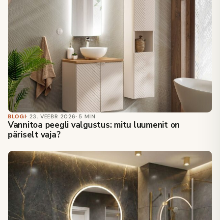
BLOGI
· 23. VEEBR 2026
· 5 MIN
Vannitoa peegli valgustus: mitu luumenit on
päriselt vaja?