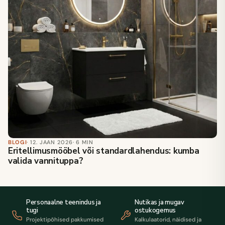
BLOGI
· 12. JAAN 2026
· 6 MIN
Eritellimusmööbel või standardlahendus: kumba
valida vannituppa?
Personaalne teenindus ja
Nutikas ja mugav
tugi
ostukogemus
Projektipõhised pakkumised
Kalkulaatorid, näidised ja