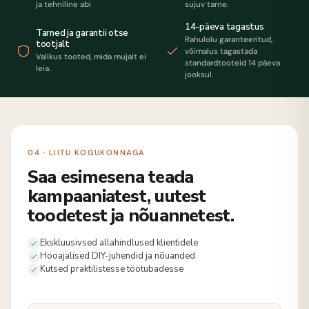
ja tehniline abi
sujuv tarne.
14-päeva tagastus
Tarned ja garantii otse
Rahulolu garanteeritud,
tootjalt
võimalus tagastada
Valikus tooted, mida mujalt ei
standardtooteid 14 päeva
leia.
jooksul.
04 · LIITU KOGUKONNAGA
Saa esimesena teada
kampaaniatest, uutest
toodetest ja nõuannetest.
Ekskluusivsed allahindlused klientidele
Hooajalised DIY-juhendid ja nõuanded
Kutsed praktilistesse töötubadesse