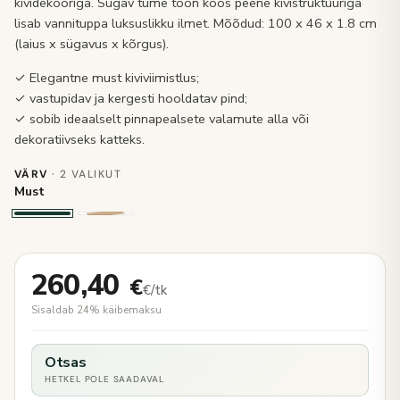
kividekooriga. Sügav tume toon koos peene kivistruktuuriga
lisab vannituppa luksuslikku ilmet. Mõõdud: 100 x 46 x 1.8 cm
(laius x sügavus x kõrgus).
✓ Elegantne must kiviviimistlus;
✓ vastupidav ja kergesti hooldatav pind;
✓ sobib ideaalselt pinnapealsete valamute alla või
dekoratiivseks katteks.
VÄRV
· 2 VALIKUT
Must
260,40
€
€/tk
Sisaldab 24% käibemaksu
Otsas
HETKEL POLE SAADAVAL