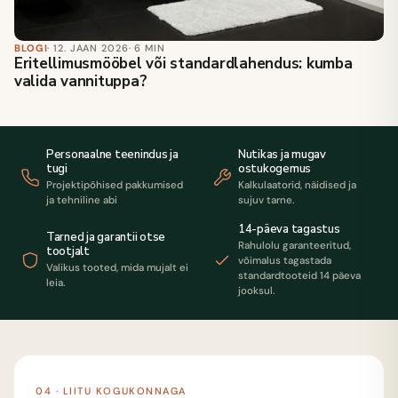
BLOGI
· 12. JAAN 2026
· 6 MIN
Eritellimusmööbel või standardlahendus: kumba
valida vannituppa?
Personaalne teenindus ja
Nutikas ja mugav
tugi
ostukogemus
Projektipõhised pakkumised
Kalkulaatorid, näidised ja
ja tehniline abi
sujuv tarne.
14-päeva tagastus
Tarned ja garantii otse
Rahulolu garanteeritud,
tootjalt
võimalus tagastada
Valikus tooted, mida mujalt ei
standardtooteid 14 päeva
leia.
jooksul.
04 · LIITU KOGUKONNAGA