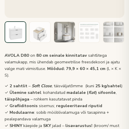
AVOLA D80
on
80 cm
seinale kinnitatav
sahtlitega
valamukapp, mis ühendab geomeetrilise freesdekoori ja ajatu
valge mati viimistluse.
Mõõdud:
79,9 × 60 × 45,1 cm
(L × K ×
S).
✓
2 sahtlit
–
Soft Close
, täisväljatõmme (kuni
25 kg/sahtel
)
✓
Ülemine sahtel
: kohandatud
madalale (
flat
) sifoonile
,
täispõhjaga
– rohkem kasutatavat pinda
✓
Grafiiditoonis
sisemus;
reguleeritavad riputid
✓
Modulaarne
: sobib mööblivalamuga või tasapinna +
pealepandava valamuga
✓
SHINY
käepide ja
SKY
jalad –
lisavarustus!
(kroom/ must