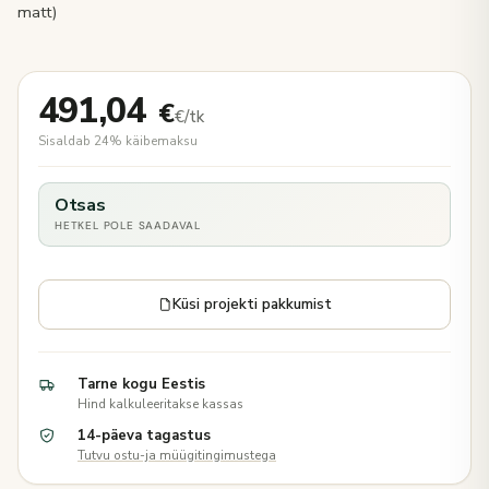
matt)
491,04
€
€/tk
Sisaldab 24% käibemaksu
Otsas
HETKEL POLE SAADAVAL
Küsi projekti pakkumist
Tarne kogu Eestis
Hind kalkuleeritakse kassas
14-päeva tagastus
Tutvu ostu-ja müügitingimustega