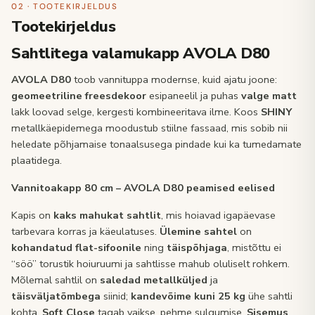
02 · TOOTEKIRJELDUS
Tootekirjeldus
Sahtlitega valamukapp AVOLA D80
AVOLA D80
toob vannituppa modernse, kuid ajatu joone:
geomeetriline freesdekoor
esipaneelil ja puhas
valge matt
lakk loovad selge, kergesti kombineeritava ilme. Koos
SHINY
metallkäepidemega moodustub stiilne fassaad, mis sobib nii
heledate põhjamaise tonaalsusega pindade kui ka tumedamate
plaatidega.
Vannitoakapp 80 cm – AVOLA D80 peamised eelised
Kapis on
kaks mahukat sahtlit
, mis hoiavad igapäevase
tarbevara korras ja käeulatuses.
Ülemine sahtel
on
kohandatud flat-sifoonile
ning
täispõhjaga
, mistõttu ei
“söö” torustik hoiuruumi ja sahtlisse mahub oluliselt rohkem.
Mõlemal sahtlil on
saledad metallküljed
ja
täisväljatõmbega
siinid;
kandevõime kuni 25 kg
ühe sahtli
kohta.
Soft Close
tagab vaikse, pehme sulgumise.
Sisemus