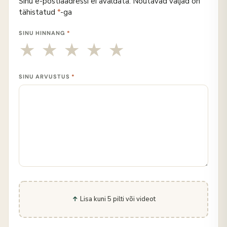
Sinu e-postiaadressi ei avaldata.
Nõutavad väljad on
tähistatud
*
-ga
SINU HINNANG
*
SINU ARVUSTUS
*
Lisa kuni 5 pilti või videot