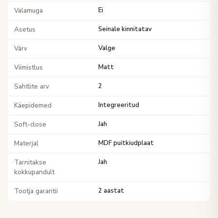
Valamuga
Ei
Asetus
Seinale kinnitatav
Värv
Valge
Viimistlus
Matt
Sahtlite arv
2
Käepidemed
Integreeritud
Soft-close
Jah
Materjal
MDF puitkiudplaat
Tarnitakse
Jah
kokkupandult
Tootja garantii
2 aastat