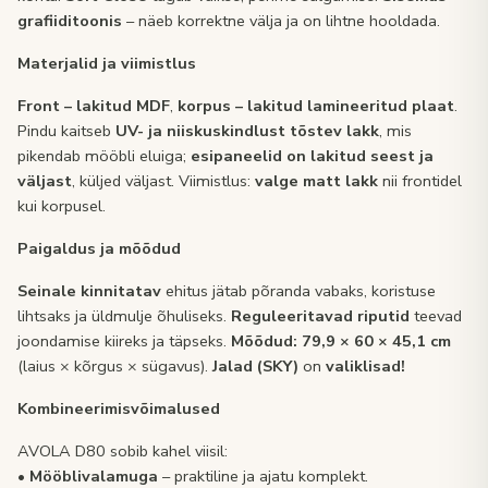
grafiiditoonis
– näeb korrektne välja ja on lihtne hooldada.
Materjalid ja viimistlus
Front – lakitud MDF
,
korpus – lakitud lamineeritud plaat
.
Pindu kaitseb
UV- ja niiskuskindlust tõstev lakk
, mis
pikendab mööbli eluiga;
esipaneelid on lakitud seest ja
väljast
, küljed väljast. Viimistlus:
valge matt lakk
nii frontidel
kui korpusel.
Paigaldus ja mõõdud
Seinale kinnitatav
ehitus jätab põranda vabaks, koristuse
lihtsaks ja üldmulje õhuliseks.
Reguleeritavad riputid
teevad
joondamise kiireks ja täpseks.
Mõõdud:
79,9 × 60 × 45,1 cm
(laius × kõrgus × sügavus).
Jalad (SKY)
on
valiklisad!
Kombineerimisvõimalused
AVOLA D80 sobib kahel viisil:
•
Mööblivalamuga
– praktiline ja ajatu komplekt.