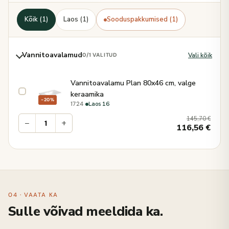
Kõik (1)
Laos (1)
Sooduspakkumised (1)
Vannitoavalamud
Vali kõik
0
/1 VALITUD
Vannitoavalamu Plan 80x46 cm, valge
keraamika
−20%
·
Laos 16
1724
145,70
€
−
+
116,56
€
04 · VAATA KA
Sulle võivad meeldida ka.