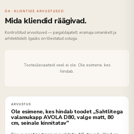
04 · KLIENTIDE ARVUSTUSED
Mida kliendid räägivad.
Kontrollitud arvustused — paigaldajatelt, eramaja omanikelt ja
arhitektidelt. Igaüks on tõestatud ostuga.
Tooteülevaateid veel ei ole. Ole esimene, kes
hindab.
Ole esimene, kes hindab toodet „Sahtlitega
valamukapp AVOLA D80, valge matt, 80
cm, seinale kinnitatav"