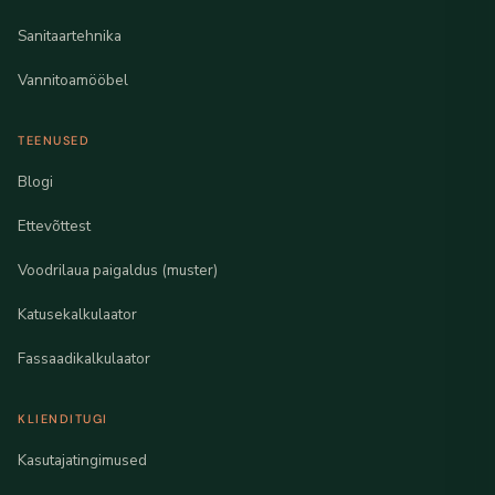
Sanitaartehnika
Vannitoamööbel
TEENUSED
Blogi
Ettevõttest
Voodrilaua paigaldus (muster)
Katusekalkulaator
Fassaadikalkulaator
KLIENDITUGI
Kasutajatingimused