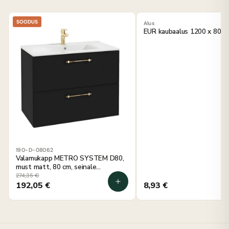
SOODUS
Alus
EUR kaubaalus 1200 x 800
190-D-08062
Valamukapp METRO SYSTEM D80,
must matt, 80 cm, seinale
kinnitatav
274,35
€
192,05
€
8,93
€