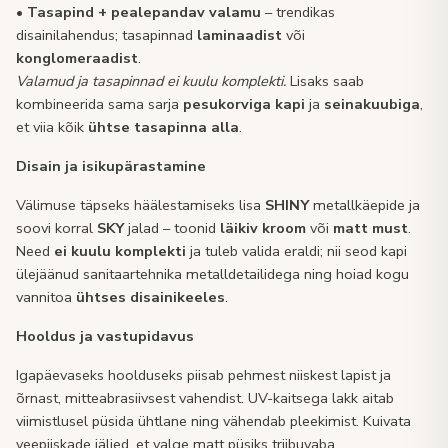
•
Tasapind + pealepandav valamu
– trendikas
disainilahendus; tasapinnad
laminaadist
või
konglomeraadist
.
Valamud ja tasapinnad ei kuulu komplekti.
Lisaks saab
kombineerida sama sarja
pesukorviga kapi
ja
seinakuubiga
,
et viia kõik
ühtse tasapinna alla
.
Disain ja isikupärastamine
Välimuse täpseks häälestamiseks lisa
SHINY
metallkäepide ja
soovi korral
SKY
jalad – toonid
läikiv kroom
või
matt must
.
Need
ei kuulu komplekti
ja tuleb valida eraldi; nii seod kapi
ülejäänud sanitaartehnika metalldetailidega ning hoiad kogu
vannitoa
ühtses disainikeeles
.
Hooldus ja vastupidavus
Igapäevaseks hoolduseks piisab pehmest niiskest lapist ja
õrnast, mitteabrasiivsest vahendist. UV-kaitsega lakk aitab
viimistlusel püsida ühtlane ning vähendab pleekimist. Kuivata
veepiiskade jäljed, et valge matt püsiks triibuvaba.