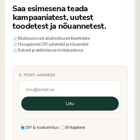
Saa esimesena teada
kampaaniatest, uutest
toodetest ja nõuannetest.
Ekskluusivsed allahindlused klientidele
Hooajalised DIY-juhendid ja nõuanded
Kutsed praktilistesse töötubadesse
E-POSTI AADRESS
Liitu
DIY & koduehitus
Ehitajatele