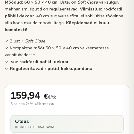
Mõõdud: 60 × 50 × 40 cm.
Ustel on
Soft Close
vaiksulguv
mehhanism
,
riputid on reguleeritavad
. Viimistlus: rockfordi
pähkli dekoor.
40 cm sügavuse tõttu ei sobi ühise tööpinna
alla koos muude moodulitega
. Käepidemed ei kuulu
komplekti!
✓ 2 ust +
Soft Close
✓ Kompaktne mõõt 60 × 50 × 40 cm väiksematesse
vannitubadesse
✓ soe
rockfordi pähkli dekoor
✓
Reguleeritavad riputid
,
kokkupanduna
.
159,94
€
€/tk
Sisaldab 24% käibemaksu
Otsas
HETKEL POLE SAADAVAL