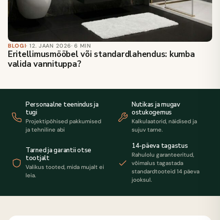
BLOGI
· 12. JAAN 2026
· 6 MIN
Eritellimusmööbel või standardlahendus: kumba
valida vannituppa?
Personaalne teenindus ja
Nutikas ja mugav
tugi
ostukogemus
Projektipõhised pakkumised
Kalkulaatorid, näidised ja
ja tehniline abi
sujuv tarne.
14-päeva tagastus
Tarned ja garantii otse
Rahulolu garanteeritud,
tootjalt
võimalus tagastada
Valikus tooted, mida mujalt ei
standardtooteid 14 päeva
leia.
jooksul.