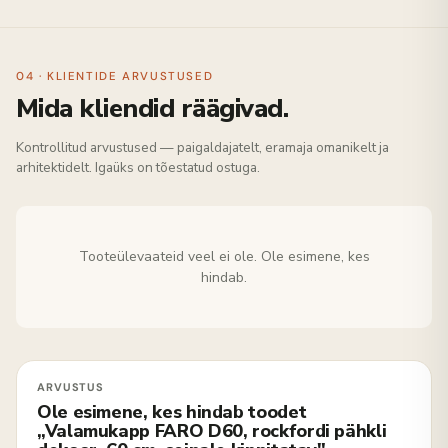
04 · KLIENTIDE ARVUSTUSED
Mida kliendid räägivad.
Kontrollitud arvustused — paigaldajatelt, eramaja omanikelt ja
arhitektidelt. Igaüks on tõestatud ostuga.
Tooteülevaateid veel ei ole. Ole esimene, kes
hindab.
Ole esimene, kes hindab toodet
„Valamukapp FARO D60, rockfordi pähkli