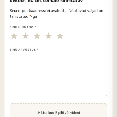
dekoor, 60 cm, seinale kinnitatav"
Sinu e-postiaadressi ei avaldata.
Nõutavad väljad on
tähistatud
*
-ga
SINU HINNANG
*
SINU ARVUSTUS
*
Lisa kuni 5 pilti või videot