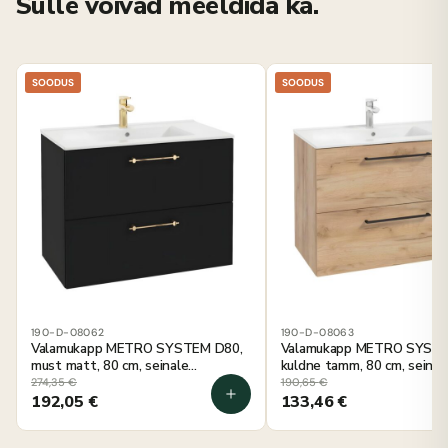
Sulle võivad meeldida ka.
SOODUS
SOODUS
190-D-08062
190-D-08063
Valamukapp METRO SYSTEM D80,
Valamukapp METRO SYSTE
must matt, 80 cm, seinale
kuldne tamm, 80 cm, seinal
kinnitatav
kinnitatav
274,35
€
190,65
€
192,05
€
133,46
€