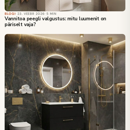
BLOGI
· 23. VEEBR 2026
· 5 MIN
Vannitoa peegli valgustus: mitu luumenit on
päriselt vaja?