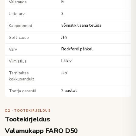
Valamuga
Ei
Uste arv
2
Käepidemed
võimalik lisana tellida
Soft-close
Jah
Värv
Rockfordi pähkel
Viimistlus
Läikiv
Tarnitakse
Jah
kokkupandult
Tootja garantii
2 aastat
02 · TOOTEKIRJELDUS
Tootekirjeldus
Valamukapp FARO D50