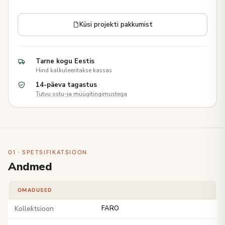
Küsi projekti pakkumist
Tarne kogu Eestis
Hind kalkuleeritakse kassas
14-päeva tagastus
Tutvu ostu-ja müügitingimustega
01 · SPETSIFIKATSIOON
Andmed
OMADUSED
Kollektsioon
FARO