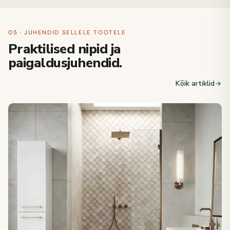
05 · JUHENDID SELLELE TOOTELE
Praktilised nipid ja
paigaldusjuhendid.
Kõik artiklid