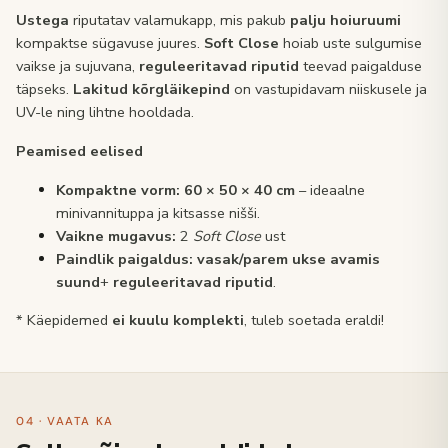
Uste­ga
riputatav valamukapp, mis pakub
palju hoiuruumi
kompaktse sügavuse juures.
Soft Close
hoiab uste sulgumise
vaikse ja sujuvana,
reguleeritavad riputid
teevad paigalduse
täpseks.
Lakitud kõrgläike­pind
on vastupidavam niiskusele ja
UV-le ning lihtne hooldada.
Peamised eelised
Kompaktne vorm:
60 × 50 × 40 cm
– ideaalne
minivannituppa ja kitsasse nišši.
Vaikne mugavus:
2
Soft Close
ust
Paindlik paigaldus:
vasak/parem ukse avamis
suund
+
reguleeritavad riputid
.
* Käepidemed
ei kuulu komplekti
, tuleb soetada eraldi!
04 · VAATA KA