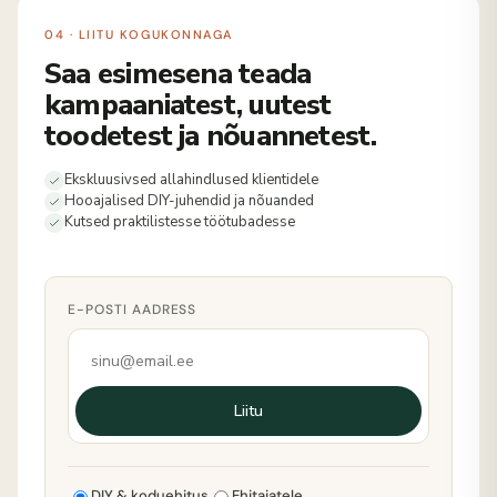
04 · LIITU KOGUKONNAGA
Saa esimesena teada
kampaaniatest, uutest
toodetest ja nõuannetest.
Ekskluusivsed allahindlused klientidele
Hooajalised DIY-juhendid ja nõuanded
Kutsed praktilistesse töötubadesse
E-POSTI AADRESS
Liitu
DIY & koduehitus
Ehitajatele