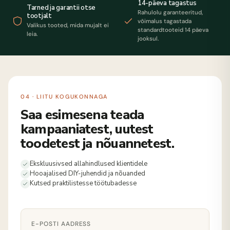
14-päeva tagastus
Tarned ja garantii otse
Rahulolu garanteeritud,
tootjalt
võimalus tagastada
Valikus tooted, mida mujalt ei
standardtooteid 14 päeva
leia.
jooksul.
04 · LIITU KOGUKONNAGA
Saa esimesena teada
kampaaniatest, uutest
toodetest ja nõuannetest.
Ekskluusivsed allahindlused klientidele
Hooajalised DIY-juhendid ja nõuanded
Kutsed praktilistesse töötubadesse
E-POSTI AADRESS