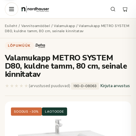
Esileht
/
Vannitoamööbel
/
Valamukapp
/ Valamukapp METRO SYSTEM
D80, kuldne tamm, 80 cm, seinale kinnitatav
LÕPUMÜÜK
·
Valamukapp METRO SYSTEM
D80, kuldne tamm, 80 cm, seinale
kinnitatav
★★★★★
★★★★★
(arvustused puuduvad)
·
·
Kirjuta arvustus
190-D-08063
SOODUS −30%
LAOTOODE