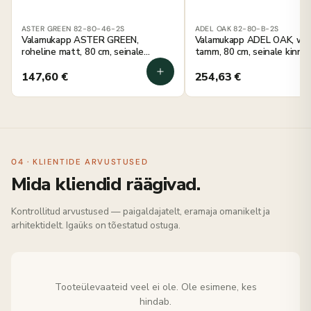
ASTER GREEN 82-80-46-2S
ADEL OAK 82-80-B-2S
Valamukapp ASTER GREEN,
Valamukapp ADEL OAK, wo
roheline matt, 80 cm, seinale
tamm, 80 cm, seinale kinnit
kinnitatav
147,60
€
254,63
€
04 · KLIENTIDE ARVUSTUSED
Mida kliendid räägivad.
Kontrollitud arvustused — paigaldajatelt, eramaja omanikelt ja
arhitektidelt. Igaüks on tõestatud ostuga.
Tooteülevaateid veel ei ole. Ole esimene, kes
hindab.