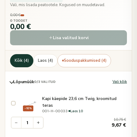
Vali, mis lisada peatootele. Kogused on muudetavad.
0,00 €
0 TOODET
0,00 €
Lisa valitud korvi
Kõik (4)
Laos (4)
Sooduspakkumised (4)
Lõpumüük
Vali kõik
0
/3 VALITUD
Kapi käepide 23,6 cm Twig, kroomitud
teras
−10%
·
Laos 10
001-H-00033
10,75
€
−
+
9,67
€