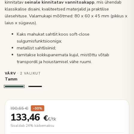
kinnitatav
seinale kinnitatav vannitoakapp
, mis ühendab
klassikalise disaini, kvaliteetsed materjalid ja praktilise
ülesehituse. Valamukapi mõõtmed: 80 x 60 x 45 mm (pikkus x
laius x sügavus).
Kaks mahukat sahtlit koos soft-close
sulgumisfunktsiooniga;
metallist sahtlisiinid;
tarnitakse kokkupanemata kujul, mistõttu võtab
transpordil ja hoiustamisel vähe ruumi.
VÄRV
· 2 VALIKUT
Tamm
190,65
€
−30%
133,46
€
€/tk
Sisaldab 24% käibemaksu