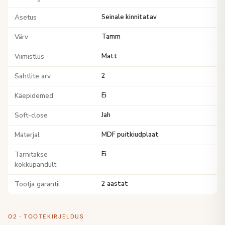
Asetus
Seinale kinnitatav
Värv
Tamm
Viimistlus
Matt
Sahtlite arv
2
Käepidemed
Ei
Soft-close
Jah
Materjal
MDF puitkiudplaat
Tarnitakse
Ei
kokkupandult
Tootja garantii
2 aastat
02 · TOOTEKIRJELDUS