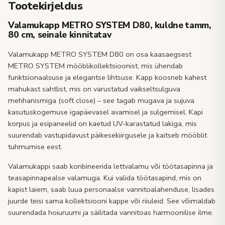
Tootekirjeldus
Valamukapp METRO SYSTEM D80, kuldne tamm,
80 cm, seinale kinnitatav
Valamukapp METRO SYSTEM D80 on osa kaasaegsest
METRO SYSTEM mööblikollektsioonist, mis ühendab
funktsionaalsuse ja elegantse lihtsuse. Kapp koosneb kahest
mahukast sahtlist, mis on varustatud vaikseltsulguva
mehhanismiga (soft close) – see tagab mugava ja sujuva
kasutuskogemuse igapäevasel avamisel ja sulgemisel. Kapi
korpus ja esipaneelid on kaetud UV-karastatud lakiga, mis
suurendab vastupidavust päikesekiirgusele ja kaitseb mööblit
tuhmumise eest.
Valamukappi saab konbineerida lettvalamu või töötasapinna ja
teasapinnapealse valamuga. Kui valida töötasapind, mis on
kapist laiem, saab luua personaalse vannitoalahenduse, lisades
juurde teisi sama kollektsiooni kappe või riiuleid. See võimaldab
suurendada hoiuruumi ja säilitada vannitoas harmoonilise ilme.