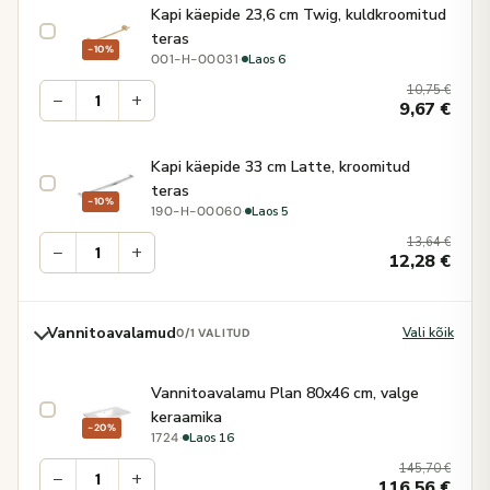
Kapi käepide 23,6 cm Twig, kuldkroomitud
teras
−10%
·
Laos 6
001-H-00031
10,75
€
−
+
9,67
€
Kapi käepide 33 cm Latte, kroomitud
teras
−10%
·
Laos 5
190-H-00060
13,64
€
−
+
12,28
€
Vannitoavalamud
Vali kõik
0
/1 VALITUD
Vannitoavalamu Plan 80x46 cm, valge
keraamika
−20%
·
Laos 16
1724
145,70
€
−
+
116,56
€