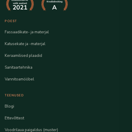
POEST
Fassaadikate- ja materjal
Katusekate ja -materjal
Keraamilised plaadid
Sanitaartehnika
Vannitoamööbel
TEENUSED
Blogi
Ettevõttest
Voodrilaua paigaldus (muster)