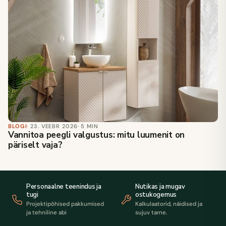
BLOGI
· 23. VEEBR 2026
· 5 MIN
Vannitoa peegli valgustus: mitu luumenit on
päriselt vaja?
Personaalne teenindus ja
Nutikas ja mugav
tugi
ostukogemus
Projektipõhised pakkumised
Kalkulaatorid, näidised ja
ja tehniline abi
sujuv tarne.