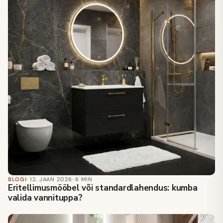
BLOGI
· 12. JAAN 2026
· 6 MIN
Eritellimusmööbel või standardlahendus: kumba
valida vannituppa?