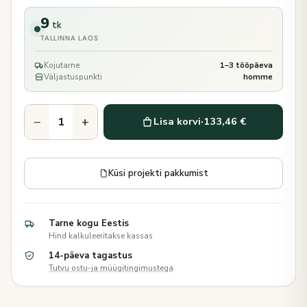
9
tk
TALLINNA LAOS
Kojutarne
1–3 tööpäeva
Väljastuspunkti
homme
−
+
Lisa korvi
·
133,46 €
Küsi projekti pakkumist
Tarne kogu Eestis
Hind kalkuleeritakse kassas
14-päeva tagastus
Tutvu ostu-ja müügitingimustega