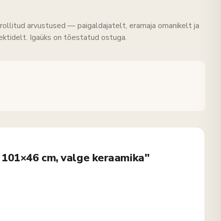
rollitud arvustused — paigaldajatelt, eramaja omanikelt ja
tektidelt. Igaüks on tõestatud ostuga.
 101×46 cm, valge keraamika"