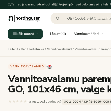
Tarned ja garantii otse tootjalt
Projektipõhised pakkumised ja tehnil
Kõik tooted
Lõpumüük
Vannitoamööbel
Esileht
/
Sanitaartehnika
/
Vannitoavalamud
/ Vannitoavalamu parempoo
VANNITOAVALAMUD
·
Vannitoavalamu paremp
GO, 101x46 cm, valge 
★★★★★
★★★★★
(arvustused puuduvad)
·
GO 2 100CM R DP ( E-8095-100R )