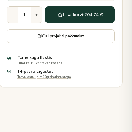
−
+
Lisa korvi
·
204,74 €
Küsi projekti pakkumist
Tarne kogu Eestis
Hind kalkuleeritakse kassas
14-päeva tagastus
Tutvu ostu-ja müügitingimustega