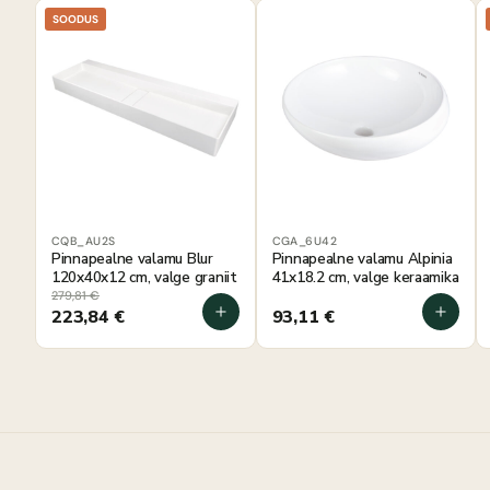
SOODUS
CQB_AU2S
CGA_6U42
Pinnapealne valamu Blur
Pinnapealne valamu Alpinia
120x40x12 cm, valge graniit
41x18.2 cm, valge keraamika
279,81
€
223,84
€
93,11
€