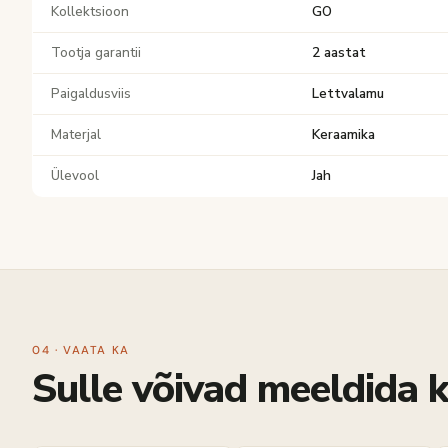
Kollektsioon
GO
Tootja garantii
2 aastat
Paigaldusviis
Lettvalamu
Materjal
Keraamika
Ülevool
Jah
04 · VAATA KA
Sulle võivad meeldida k