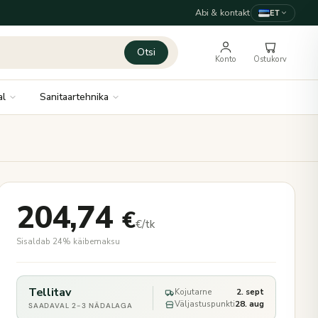
Abi & kontakt
ET
Otsi
Konto
Ostukorv
al
Sanitaartehnika
204,74
€
€/tk
Sisaldab 24% käibemaksu
Tellitav
Kojutarne
2. sept
Väljastuspunkti
28. aug
SAADAVAL 2-3 NÄDALAGA