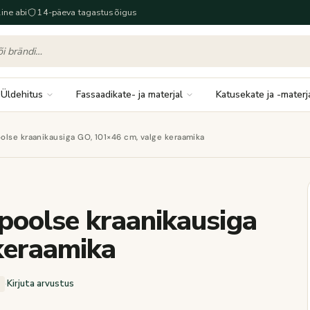
ine abi
14-päeva tagastusõigus
Üldehitus
Fassaadikate- ja materjal
Katusekate ja -materj
lse kraanikausiga GO, 101×46 cm, valge keraamika
oolse kraanikausiga
keraamika
·
Kirjuta arvustus