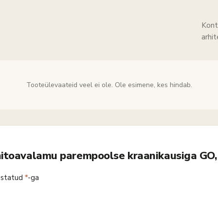
Kont
arhi
Tooteülevaateid veel ei ole. Ole esimene, kes hindab.
nitoavalamu parempoolse kraanikausiga GO,
istatud
*
-ga