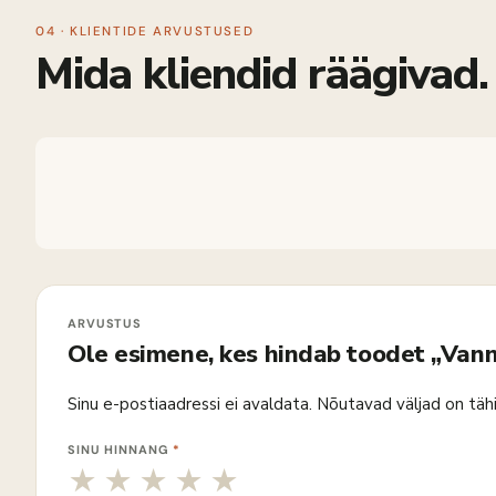
04 · KLIENTIDE ARVUSTUSED
Mida kliendid räägivad.
Ole esimene, kes hindab toodet „Van
Sinu e-postiaadressi ei avaldata.
Nõutavad väljad on täh
SINU HINNANG
*