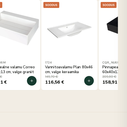
S
SOODUS
SOODUS
U6M
1724
CQR_NU6M
ealne valamu Correo
Vannitoavalamu Plan 80x46
Pinnapealne v
13 cm, valge graniit
cm, valge keraamika
60x40x13 cm, 
€
145,70
€
209,80
€
91
€
116,56
€
158,91
€