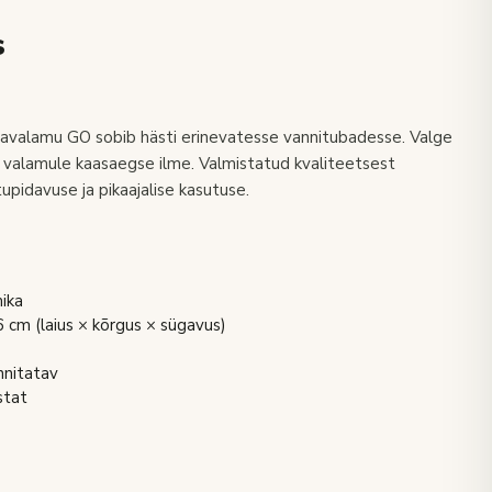
s
avalamu GO sobib hästi erinevatesse vannitubadesse. Valge
b valamule kaasaegse ilme. Valmistatud kvaliteetsest
upidavuse ja pikaajalise kasutuse.
ika
m (laius × kõrgus × sügavus)
nnitatav
stat