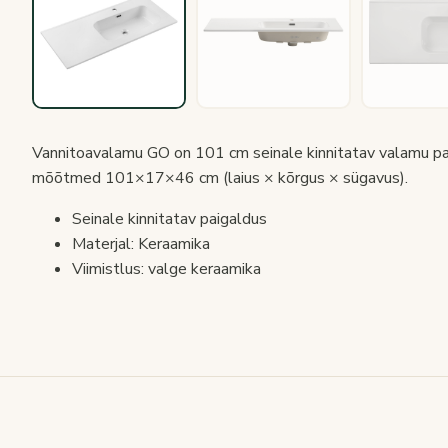
Vannitoavalamu GO on 101 cm seinale kinnitatav valamu par
mõõtmed 101×17×46 cm (laius × kõrgus × sügavus).
Seinale kinnitatav paigaldus
Materjal: Keraamika
Viimistlus: valge keraamika