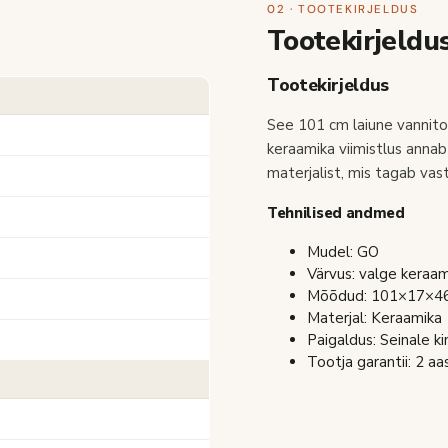
02 · TOOTEKIRJELDUS
Tootekirjeldu
Tootekirjeldus
See 101 cm laiune vannito
keraamika viimistlus anna
materjalist, mis tagab vast
Tehnilised andmed
Mudel: GO
Värvus: valge keraam
Mõõdud: 101×17×46 c
Materjal: Keraamika
Paigaldus: Seinale ki
Tootja garantii: 2 aa