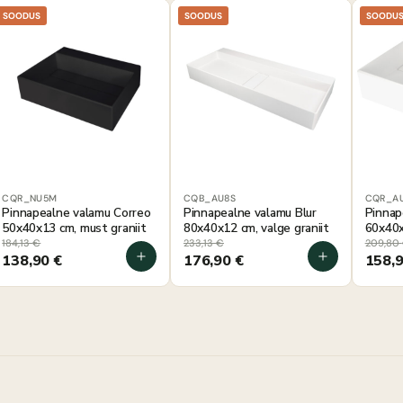
SOODUS
SOODUS
SOODU
CQR_NU5M
CQB_AU8S
CQR_A
Pinnapealne valamu Correo
Pinnapealne valamu Blur
Pinnap
50x40x13 cm, must graniit
80x40x12 cm, valge graniit
60x40x
184,13
€
233,13
€
209,80
138,90
€
176,90
€
158,