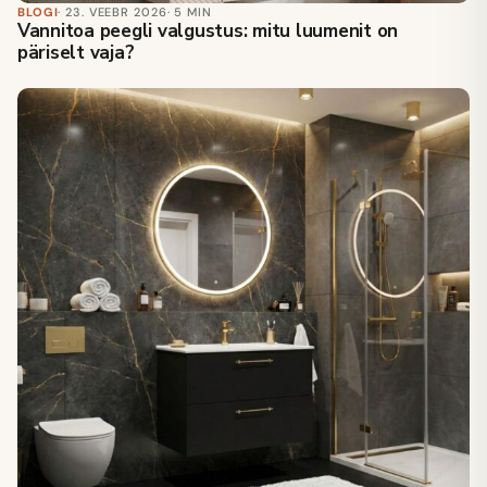
BLOGI
· 23. VEEBR 2026
· 5 MIN
Vannitoa peegli valgustus: mitu luumenit on
päriselt vaja?