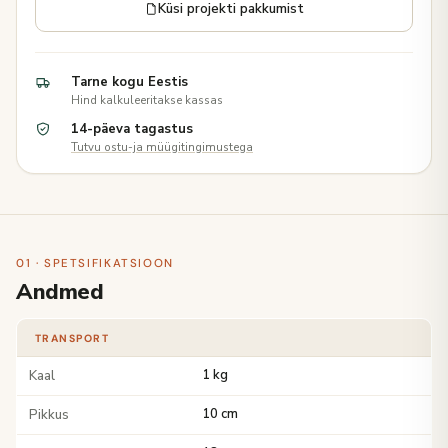
Küsi projekti pakkumist
Tarne kogu Eestis
Hind kalkuleeritakse kassas
14-päeva tagastus
Tutvu ostu-ja müügitingimustega
01 · SPETSIFIKATSIOON
Andmed
TRANSPORT
Kaal
1 kg
Pikkus
10 cm