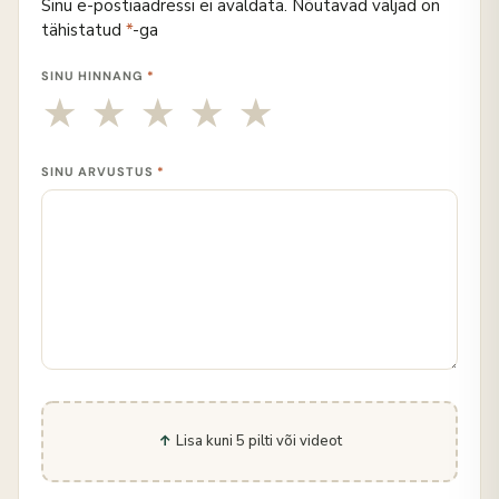
Sinu e-postiaadressi ei avaldata.
Nõutavad väljad on
tähistatud
*
-ga
SINU HINNANG
*
SINU ARVUSTUS
*
Lisa kuni 5 pilti või videot