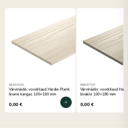
N5691220
N5691720
Värvinäidis: voodrilaud Hardie Plank
Värvinäidis: voodrilaud Hard
linane kangas 100×180 mm
liivakivi 100×180 mm
0,00
€
0,00
€