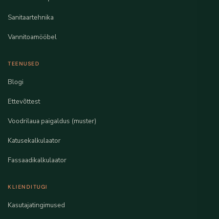
Sanitaartehnika
Vannitoamööbel
TEENUSED
Blogi
Ettevõttest
Voodrilaua paigaldus (muster)
Katusekalkulaator
Fassaadikalkulaator
KLIENDITUGI
Kasutajatingimused