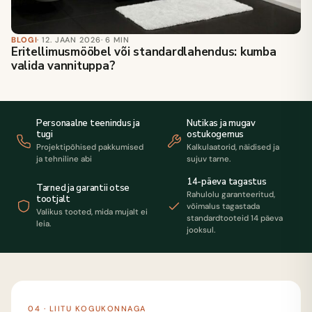
BLOGI
· 12. JAAN 2026
· 6 MIN
Eritellimusmööbel või standardlahendus: kumba
valida vannituppa?
Personaalne teenindus ja
Nutikas ja mugav
tugi
ostukogemus
Projektipõhised pakkumised
Kalkulaatorid, näidised ja
ja tehniline abi
sujuv tarne.
14-päeva tagastus
Tarned ja garantii otse
Rahulolu garanteeritud,
tootjalt
võimalus tagastada
Valikus tooted, mida mujalt ei
standardtooteid 14 päeva
leia.
jooksul.
04 · LIITU KOGUKONNAGA