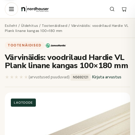
Esileht
/
Üldehitus
/
Tootenäidised
/ Värvinäidis: voodrilaud Hardie VL
Plank linane kangas 100×180 mm
TOOTENÄIDISED
·
Värvinäidis: voodrilaud Hardie VL
Plank linane kangas 100×180 mm
★★★★★
★★★★★
(arvustused puuduvad)
·
·
Kirjuta arvustus
N5692121
LAOTOODE