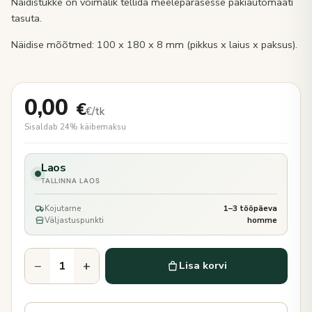
Näidistükke on võimalik tellida meelepärasesse pakiautomaati
tasuta.
Näidise mõõtmed: 100 x 180 x 8 mm (pikkus x laius x paksus).
0,00
€
€/tk
Sisaldab 24% käibemaksu
Laos
TALLINNA LAOS
Kojutarne
1–3 tööpäeva
Väljastuspunkti
homme
−
+
Lisa korvi