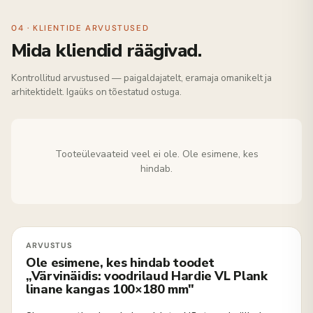
04 · KLIENTIDE ARVUSTUSED
Mida kliendid räägivad.
Kontrollitud arvustused — paigaldajatelt, eramaja omanikelt ja
arhitektidelt. Igaüks on tõestatud ostuga.
Tooteülevaateid veel ei ole. Ole esimene, kes
hindab.
Ole esimene, kes hindab toodet
„Värvinäidis: voodrilaud Hardie VL Plank
linane kangas 100×180 mm"