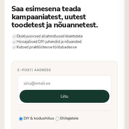
Saa esimesena teada
kampaaniatest, uutest
toodetest ja nõuannetest.
Ekskluusivsed allahindlused klientidele
Hooajalised DIY-juhendid ja nõuanded
Kutsed praktilistesse töötubadesse
E-POSTI AADRESS
Liitu
DIY & koduehitus
Ehitajatele