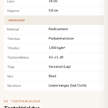
Laius
18 cm
Sügavus
0,8 cm
OMADUSED
Materjal
Kiudtsement
Tekstuur
Puiduimitatsioon
Tihedus
1300 kg/m³
Tuletundlikkus
A2-s1, d0
Tüüp
Servatud (Lap)
Värv
Beež
Värvitoon
Linane kangas (Sail Cloth)
02 · TOOTEKIRJELDUS