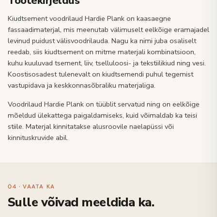
Tootekirjeldus
Kiudtsement voodrilaud Hardie Plank on kaasaegne
fassaadimaterjal, mis meenutab välimuselt eelkõige eramajadel
levinud puidust välisvoodrilauda. Nagu ka nimi juba osaliselt
reedab, siis kiudtsement on mitme materjali kombinatsioon,
kuhu kuuluvad tsement, liiv, tselluloosi- ja tekstiilikiud ning vesi.
Koostisosadest tulenevalt on kiudtsemendi puhul tegemist
vastupidava ja keskkonnasõbraliku materjaliga.
Voodrilaud Hardie Plank on tüüblit servatud ning on eelkõige
mõeldud ülekattega paigaldamiseks, kuid võimaldab ka teisi
stiile. Materjal kinnitatakse alusroovile naelapüssi või
kinnituskruvide abil.
04 · VAATA KA
Sulle võivad meeldida ka.