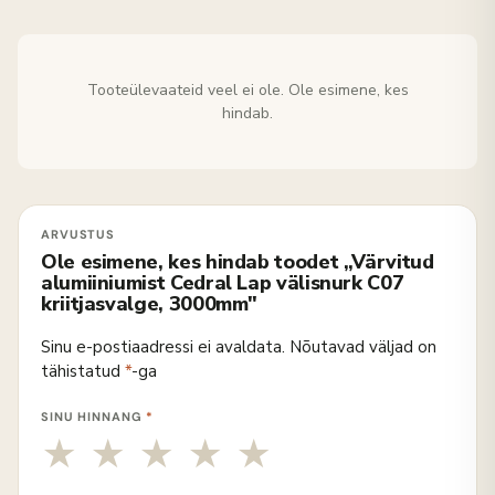
Tooteülevaateid veel ei ole. Ole esimene, kes
hindab.
Ole esimene, kes hindab toodet „Värvitud
alumiiniumist Cedral Lap välisnurk C07
kriitjasvalge, 3000mm"
Sinu e-postiaadressi ei avaldata.
Nõutavad väljad on
tähistatud
*
-ga
SINU HINNANG
*