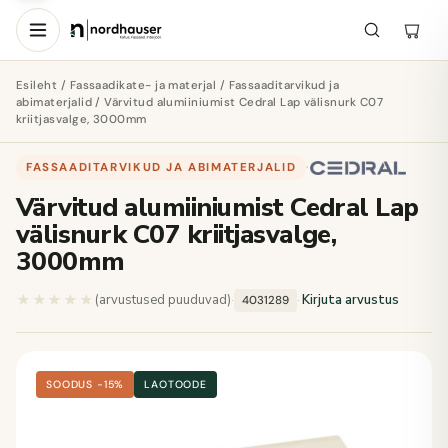
Esileht
/
Fassaadikate- ja materjal
/
Fassaaditarvikud ja
abimaterjalid
/ Värvitud alumiiniumist Cedral Lap välisnurk C07
kriitjasvalge, 3000mm
FASSAADITARVIKUD JA ABIMATERJALID
·
Värvitud alumiiniumist Cedral Lap
välisnurk C07 kriitjasvalge,
3000mm
★★★★★
★★★★★
(arvustused puuduvad)
·
·
Kirjuta arvustus
4031289
SOODUS −15%
LAOTOODE