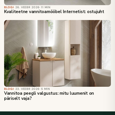
BLOGI
· 26. VEEBR 2026
· 11 MIN
Kvaliteetne vannitoamööbel Internetist: ostujuht
BLOGI
· 23. VEEBR 2026
· 5 MIN
Vannitoa peegli valgustus: mitu luumenit on
päriselt vaja?