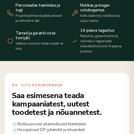
Personaalne teenindus ja
Nutikas ja mugav
tugi
ostukogemus
Projektipõhised pakkumised
Kalkulaatorid, näidised ja
ja tehniline abi
sujuv tarne.
14-päeva tagastus
Tarned ja garantii otse
Rahulolu garanteeritud,
tootjalt
võimalus tagastada
Valikus tooted, mida mujalt ei
standardtooteid 14 päeva
leia.
jooksul.
04 · LIITU KOGUKONNAGA
Saa esimesena teada
kampaaniatest, uutest
toodetest ja nõuannetest.
Ekskluusivsed allahindlused klientidele
Hooajalised DIY-juhendid ja nõuanded