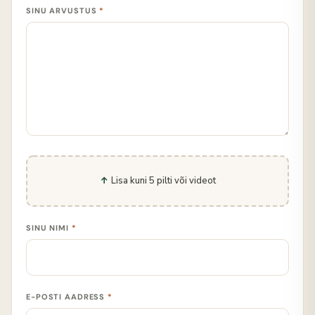
SINU ARVUSTUS
*
Lisa kuni 5 pilti või videot
SINU NIMI
*
E-POSTI AADRESS
*