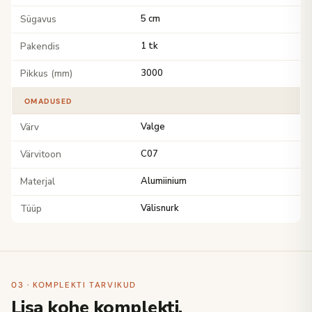
Sügavus
5 cm
Pakendis
1 tk
Pikkus (mm)
3000
OMADUSED
Värv
Valge
Värvitoon
C07
Materjal
Alumiinium
Tüüp
Välisnurk
03 · KOMPLEKTI TARVIKUD
Lisa kohe komplekti.