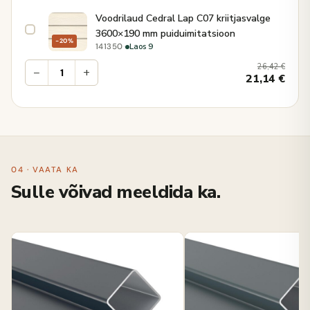
Voodrilaud Cedral Lap C07 kriitjasvalge
3600×190 mm puiduimitatsioon
−20%
·
Laos 9
141350
26,42
€
−
+
21,14
€
04 · VAATA KA
Sulle võivad meeldida ka.