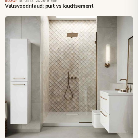
BLOGI
· 18. DETS. 2025
· 5 MIN
Välisvoodrilaud: puit vs kiudtsement