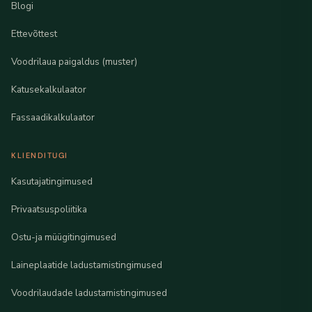
Blogi
Ettevõttest
Voodrilaua paigaldus (muster)
Katusekalkulaator
Fassaadikalkulaator
KLIENDITUGI
Kasutajatingimused
Privaatsuspoliitika
Ostu-ja müügitingimused
Laineplaatide ladustamistingimused
Voodrilaudade ladustamistingimused