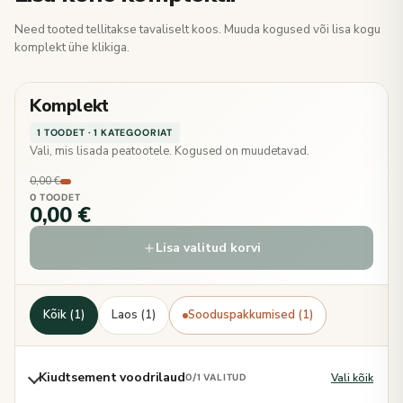
Need tooted tellitakse tavaliselt koos. Muuda kogused või lisa kogu
komplekt ühe klikiga.
Komplekt
1 TOODET · 1 KATEGOORIAT
Vali, mis lisada peatootele. Kogused on muudetavad.
0,00 €
0 TOODET
0,00 €
Lisa valitud korvi
Kõik (1)
Laos (1)
Sooduspakkumised (1)
Kiudtsement voodrilaud
Vali kõik
0
/1 VALITUD