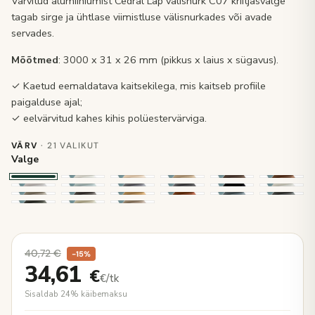
Värvitud alumiiniumist Cedral Lap välisnurk C07 kriitjasvalge
tagab sirge ja ühtlase viimistluse välisnurkades või avade
servades.
Mõõtmed
: 3000 x 31 x 26 mm (pikkus x laius x sügavus).
✓ Kaetud eemaldatava kaitsekilega, mis kaitseb profiile
paigalduse ajal;
✓ eelvärvitud kahes kihis polüestervärviga.
VÄRV
· 21 VALIKUT
Valge
40,72
€
−15%
34,61
€
€/tk
Sisaldab 24% käibemaksu