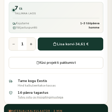
7
tk
TALLINNA LAOS
Kojutarne
1–3 tööpäeva
Väljastuspunkti
homme
−
+
Lisa korvi
·
34,61 €
Küsi projekti pakkumist
Tarne kogu Eestis
Hind kalkuleeritakse kassas
14-päeva tagastus
Tutvu ostu-ja müügitingimustega
MATERJALIKALKULAATOR · 3 MIN