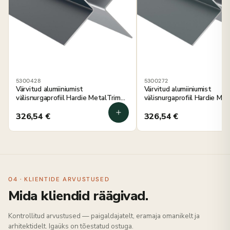
5300428
5300272
Värvitud alumiiniumist
Värvitud alumiiniumist
välisnurgaprofiil Hardie MetalTrim
välisnurgaprofiil Hardie Me
antratsiithall 3000 mm, 5 tk
õhtu sinine 3000 mm, 5 tk
326,54
€
326,54
€
04 · KLIENTIDE ARVUSTUSED
Mida kliendid räägivad.
Kontrollitud arvustused — paigaldajatelt, eramaja omanikelt ja
arhitektidelt. Igaüks on tõestatud ostuga.