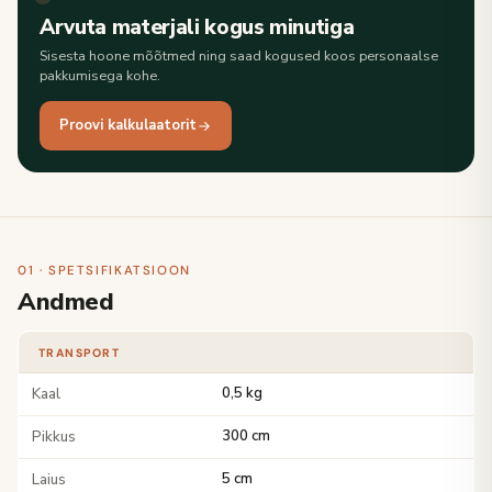
Arvuta materjali kogus minutiga
Sisesta hoone mõõtmed ning saad kogused koos personaalse
pakkumisega kohe.
Proovi kalkulaatorit
01 · SPETSIFIKATSIOON
Andmed
TRANSPORT
Kaal
0,5 kg
Pikkus
300 cm
Laius
5 cm