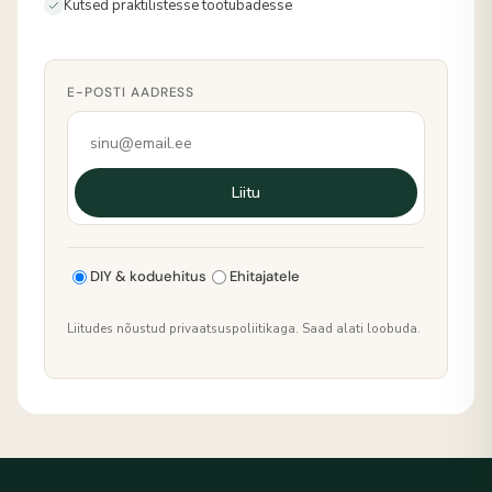
Kutsed praktilistesse töötubadesse
E-POSTI AADRESS
Liitu
DIY & koduehitus
Ehitajatele
Liitudes nõustud privaatsuspoliitikaga. Saad alati loobuda.