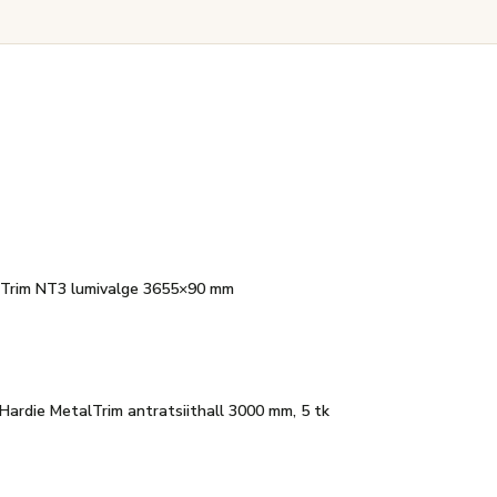
dieTrim NT3 lumivalge 3655×90 mm
l Hardie MetalTrim antratsiithall 3000 mm, 5 tk