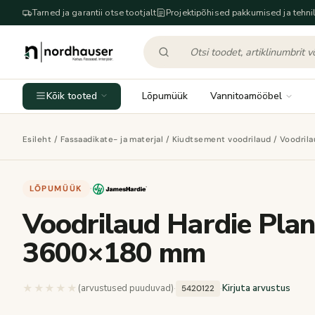
Tarned ja garantii otse tootjalt
Projektipõhised pakkumised ja tehnil
Kõik tooted
Lõpumüük
Vannitoamööbel
Esileht
/
Fassaadikate- ja materjal
/
Kiudtsement voodrilaud
/ Voodrila
LÕPUMÜÜK
·
Voodrilaud Hardie Plank
3600×180 mm
★★★★★
★★★★★
(arvustused puuduvad)
·
·
Kirjuta arvustus
5420122