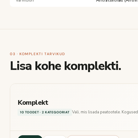
Värvitoon
Antratsiithall (Anthr
03 · KOMPLEKTI TARVIKUD
Lisa kohe komplekti.
Komplekt
Vali, mis lisada peatootele. Koguse
10 TOODET · 2 KATEGOORIAT