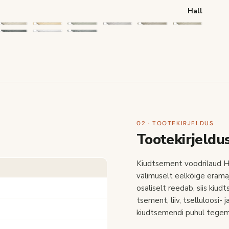
Hall
02 · TOOTEKIRJELDUS
Tootekirjeldu
Kiudtsement voodrilaud H
välimuselt eelkõige eramaj
osaliselt reedab, siis kiu
tsement, liiv, tselluloosi- 
kiudtsemendi puhul tegemi