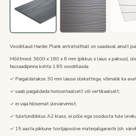
Voodrilaud Hardie Plank antratsiithall on saadaval ainult pui
Mõõtmed: 3600 x 180 x 8 mm (pikkus x laius x paksus), üle
fassaadipinna kohta 1.85 voodrilauda.
✓ Paigaldatakse 30 mm laiuse ülekattega, võimalik ka ava
✓ saab paigaldada horisontaalselt või vertikaalselt;
✓ ei vaja hilisemat ülevärvimist;
✓ tuletundlikkus A2 klass, ei põle ega soodusta tule leviku
✓ 15 aasta pikkune tootjapoolne materjaligarantii (sh. värvil