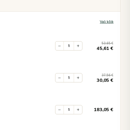
Vali kõik
53,65
€
−
+
45,61
€
37,56
€
−
+
30,05
€
−
+
183,05
€