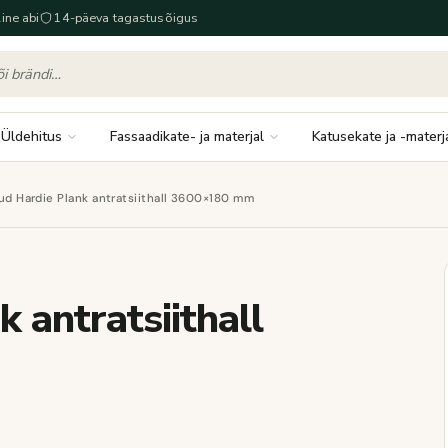
ine abi
14-päeva tagastusõigus
Üldehitus
Fassaadikate- ja materjal
Katusekate ja -materj
ud Hardie Plank antratsiithall 3600×180 mm
 antratsiithall