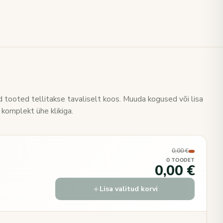
 tooted tellitakse tavaliselt koos. Muuda kogused või lisa
 komplekt ühe klikiga.
0,00 €
0 TOODET
0,00 €
Lisa valitud korvi