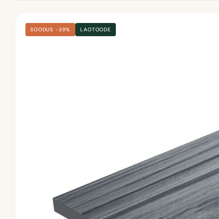
SOODUS −39%
LAOTOODE