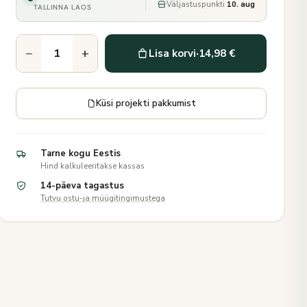
Väljastuspunkti
10. aug
TALLINNA LAOS
−
+
Lisa korvi
·
14,98 €
Küsi projekti pakkumist
Tarne kogu Eestis
Hind kalkuleeritakse kassas
14-päeva tagastus
Tutvu ostu-ja müügitingimustega