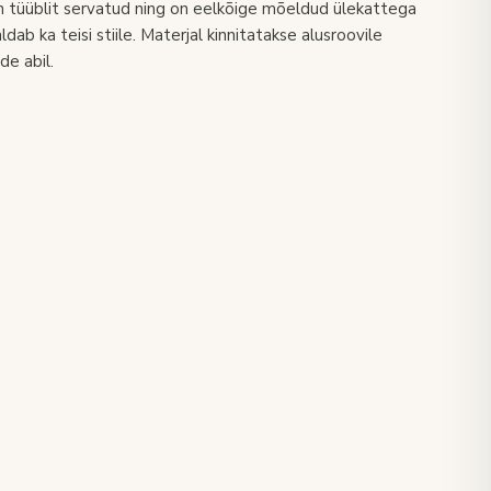
n tüüblit servatud ning on eelkõige mõeldud ülekattega
dab ka teisi stiile. Materjal kinnitatakse alusroovile
de abil.