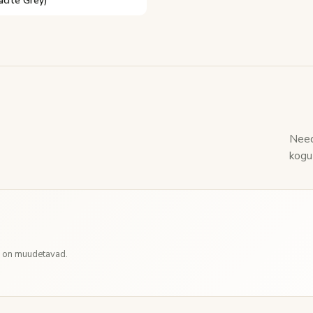
acite Grey)
Need
kogu
d on muudetavad.