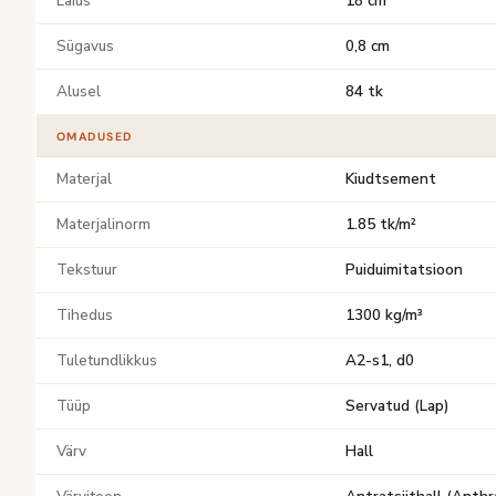
Laius
18 cm
Sügavus
0,8 cm
Alusel
84 tk
OMADUSED
Materjal
Kiudtsement
Materjalinorm
1.85 tk/m²
Tekstuur
Puiduimitatsioon
Tihedus
1300 kg/m³
Tuletundlikkus
A2-s1, d0
Tüüp
Servatud (Lap)
Värv
Hall