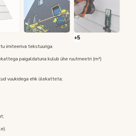
tu imiteeriva tekstuuriga.
kattega paigaldatuna kulub ühe ruutmeetri (m²)
tud vuukidega ehk ülekatteta;
t;
e).