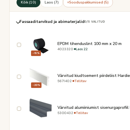
Kõik (10)
Laos (7)
Sooduspakkumised (5)
Fassaaditarvikud ja abimaterjalid
0
/5 VALITUD
EPDM tihenduslint 100 mm x 20 m
·
Laos 22
4023320
−15%
Värvitud kiudtsement piirdeliist Har
·
Tellitav
5671402
−20%
Värvitud alumiiniumist sisenurgaprofii
·
Tellitav
5300432