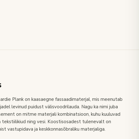
s
ardie Plank on kaasaegne fassaadimaterjal, mis meenutab
adel levinud puidust välisvoodrilauda. Nagu ka nimi juba
dtsement on mitme materjali kombinatsioon, kuhu kuuluvad
ja tekstiilikiud ning vesi. Koostisosadest tulenevalt on
st vastupidava ja keskkonnasõbraliku materjaliga.