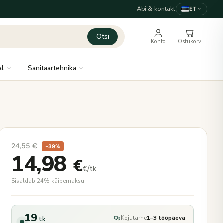
Abi & kontakt
ET
Otsi
Konto
Ostukorv
al
Sanitaartehnika
24,55
€
−39%
14,98
€
€/tk
Sisaldab 24% käibemaksu
19
Kojutarne
1–3 tööpäeva
tk