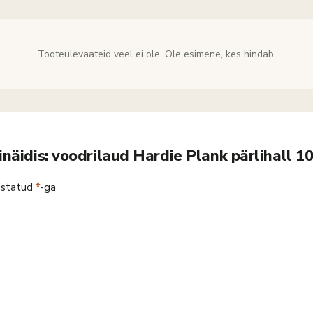
Tooteülevaateid veel ei ole. Ole esimene, kes hindab.
inäidis: voodrilaud Hardie Plank pärlihall
istatud
*
-ga