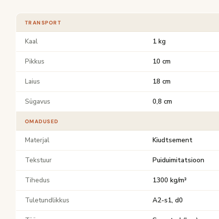
TRANSPORT
Kaal
1 kg
Pikkus
10 cm
Laius
18 cm
Sügavus
0,8 cm
OMADUSED
Materjal
Kiudtsement
Tekstuur
Puiduimitatsioon
Tihedus
1300 kg/m³
Tuletundlikkus
A2-s1, d0