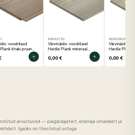
1
N5692720
N5692820
idis: voodrilaud
Värvinäidis: voodrilaud
Värvinäidis: vo
 Plank khaki pruun
Hardie Plank mineraal
Hardie Plank
80 mm
roheline 100×180 mm
samblaroheli
€
0,00
€
0,00
€
mm
rollitud arvustused — paigaldajatelt, eramaja omanikelt ja
tektidelt. Igaüks on tõestatud ostuga.