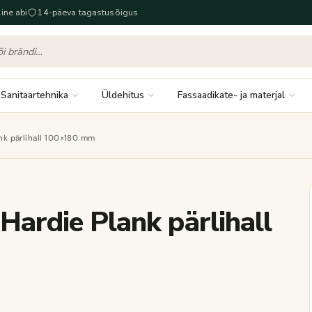
ine abi
14-päeva tagastusõigus
Sanitaartehnika
Üldehitus
Fassaadikate- ja materjal
ank pärlihall 100×180 mm
 Hardie Plank pärlihall