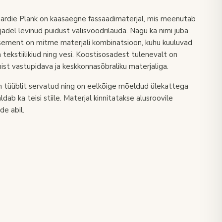
ardie Plank on kaasaegne fassaadimaterjal, mis meenutab
adel levinud puidust välisvoodrilauda. Nagu ka nimi juba
dtsement on mitme materjali kombinatsioon, kuhu kuuluvad
ja tekstiilikiud ning vesi. Koostisosadest tulenevalt on
st vastupidava ja keskkonnasõbraliku materjaliga.
n tüüblit servatud ning on eelkõige mõeldud ülekattega
dab ka teisi stiile. Materjal kinnitatakse alusroovile
de abil.