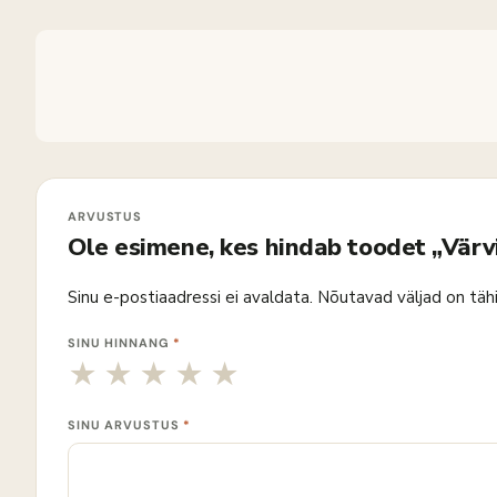
Ole esimene, kes hindab toodet „Värv
Sinu e-postiaadressi ei avaldata.
Nõutavad väljad on täh
SINU HINNANG
*
SINU ARVUSTUS
*