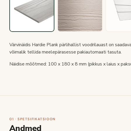
Värvinäidis Hardie Plank pärlihallist voodrilauast on saadava
võimalik tellida meelepärasesse pakiautomaati tasuta.
Näidise mõõtmed: 100 x 180 x 8 mm (pikkus x laius x paks
01 · SPETSIFIKATSIOON
Andmed