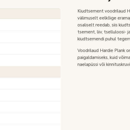
Kiudtsement voodrilaud H
välimuselt eelkõige eramaj
osaliselt reedab, siis kiu
tsement, liiv, tselluloosi- 
kiudtsemendi puhul tegemi
Voodrilaud Hardie Plank o
paigaldamiseks, kuid võimal
naelapüssi või kinnituskruvi