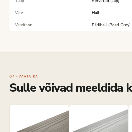
Tüüp
Servatud (Lap)
Värv
Hall
Värvitoon
Pärlihall (Pearl Grey)
04 · VAATA KA
Sulle võivad meeldida k