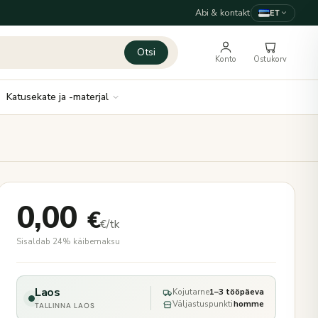
Abi & kontakt
ET
Otsi
Konto
Ostukorv
Katusekate ja -materjal
0,00
€
€/tk
Sisaldab 24% käibemaksu
Laos
Kojutarne
1–3 tööpäeva
Väljastuspunkti
homme
TALLINNA LAOS