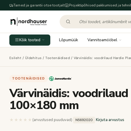
Tarned ja garantii otse tootjalt
Projektipõhised pakkumised ja tehnil
Kõik tooted
Lõpumüük
Vannitoamööbel
Esileht
/
Üldehitus
/
Tootenäidised
/ Värvinäidis: voodrilaud Hardie Pl
TOOTENÄIDISED
·
Värvinäidis: voodrilaud
100×180 mm
★★★★★
★★★★★
(arvustused puuduvad)
·
·
Kirjuta arvustus
N5692020