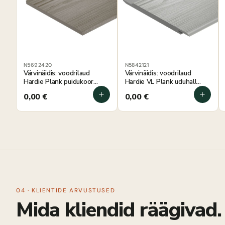
N5692420
N5842121
Värvinäidis: voodrilaud
Värvinäidis: voodrilaud
Hardie Plank puidukoor
Hardie VL Plank uduhall
100×180 mm
100×180 mm
0,00
€
0,00
€
04 · KLIENTIDE ARVUSTUSED
Mida kliendid räägivad.