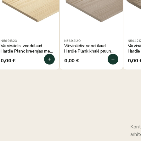
N5691820
N5692120
N544212
Värvinäidis: voodrilaud
Värvinäidis: voodrilaud
Värvinä
Hardie Plank kreemjas mets
Hardie Plank khaki pruun
Hardie
100×180 mm
100×180 mm
100×1
0,00
€
0,00
€
0,00
Kont
arhi