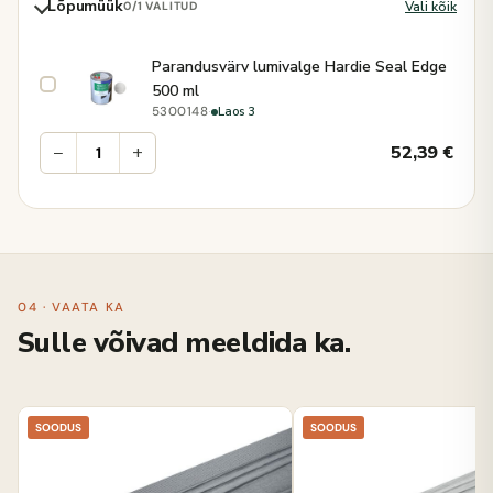
Lõpumüük
Vali kõik
0
/1 VALITUD
Parandusvärv lumivalge Hardie Seal Edge
500 ml
·
Laos 3
5300148
−
+
52,39
€
04 · VAATA KA
Sulle võivad meeldida ka.
SOODUS
SOODUS