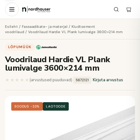
Esileht
/
Fassaadikate- ja materjal
/
Kiudtsement
voodrilaud
/ Voodrilaud Hardie VL Plank lumivalge 3600×214 mm
LÕPUMÜÜK
·
Voodrilaud Hardie VL Plank
lumivalge 3600×214 mm
★★★★★
★★★★★
(arvustused puuduvad)
·
·
Kirjuta arvustus
5672121
SOODUS −33%
LAOTOODE