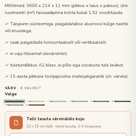
Mõõtmed: 3600 x 214 x 11 mm (pikkus x laius x paksus), ühe
ruutmeetri (m²) fassaadipinna kohta kulub 1.52 voodrilauda.
✓ Täispunn-süsteemiga, paigaldatakse alusroovi külge naelte
või kruvidega;
✓ saab paigaldada horisontaalselt või vertikaalselt;
✓ ei vaja hilisemat ülevärvimist;
✓ tuletundlikkus A2 klass, ei põle ega soodusta tule levikut;
✓ 15 aasta pikkune tootjapoolne materjaligarantii (sh. värvile).
VÄRV
· 8 VALIKUT
Valge
Telli tasuta värvinäidis koju
10 × 15 cm tükk · tarne tasuta, 3–5 tööpäeva