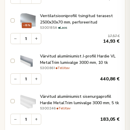
Ventilatsiooniprofiil tsingitud terasest
2500x30x70 mm, perforeeritud
−15%
·
Laos
5300185A
17,57
€
−
+
14,93
€
Värvitud alumiiniumist J-profiil Hardie VL
MetalTrim lumivalge 3000 mm, 10 tk
·
Tellitav
5300861
−
+
440,86
€
Värvitud alumiiniumist sisenurgaprofiil
Hardie MetalTrim lumivalge 3000 mm, 5 tk
·
Tellitav
5300246
−
+
183,05
€