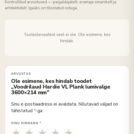
Kontrollitud arvustused — paigaldajatelt, eramaja omanikelt ja
arhitektidelt. Igaüks on tõestatud ostuga.
Tooteülevaateid veel ei ole. Ole esimene, kes
hindab.
Ole esimene, kes hindab toodet
„Voodrilaud Hardie VL Plank lumivalge
3600×214 mm"
Sinu e-postiaadressi ei avaldata.
Nõutavad väljad on
tähistatud
*
-ga
SINU HINNANG
*