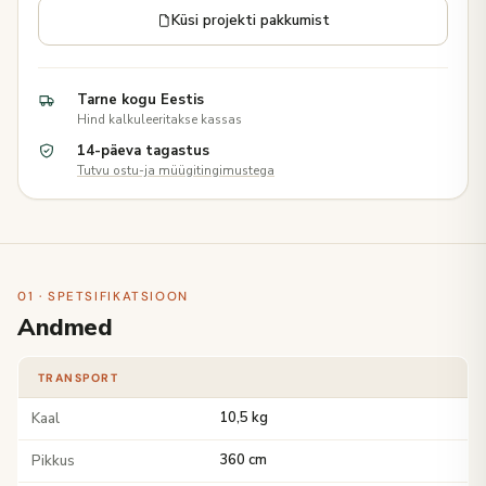
Küsi projekti pakkumist
Tarne kogu Eestis
Hind kalkuleeritakse kassas
14-päeva tagastus
Tutvu ostu-ja müügitingimustega
01 · SPETSIFIKATSIOON
Andmed
TRANSPORT
Kaal
10,5 kg
Pikkus
360 cm