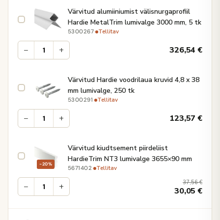
Värvitud alumiiniumist välisnurgaprofiil
Hardie MetalTrim lumivalge 3000 mm, 5 tk
·
Tellitav
5300267
−
+
326,54
€
Värvitud Hardie voodrilaua kruvid 4,8 x 38
mm lumivalge, 250 tk
·
Tellitav
5300291
−
+
123,57
€
Värvitud kiudtsement piirdeliist
HardieTrim NT3 lumivalge 3655×90 mm
−20%
·
Tellitav
5671402
37,56
€
−
+
30,05
€