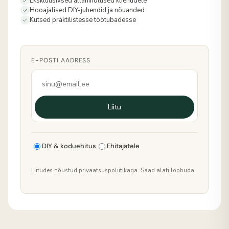
Ekskluusivsed allahindlused klientidele
Hooajalised DIY-juhendid ja nõuanded
Kutsed praktilistesse töötubadesse
E-POSTI AADRESS
Liitu
DIY & koduehitus
Ehitajatele
Liitudes nõustud privaatsuspoliitikaga. Saad alati loobuda.