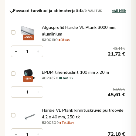
Fassaaditarvikud ja abimaterjalid
Vali kõik
0
/9 VALITUD
Algusprofiil Hardie VL Plank 3000 mm,
alumiinium
−50%
·
Otsas
5300190
43,44
€
−
+
21,72
€
EPDM tihenduslint 100 mm x 20 m
·
Laos 22
4023320
−15%
53,65
€
−
+
45,61
€
Hardie VL Plank kinnituskruvid puitroovile
4.2 x 40 mm, 250 tk
·
Tellitav
5300309
−
+
72,18
€