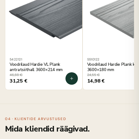
5422121
5510122
Voodrilaud Hardie VL Plank
Voodrilaud Hardie Plank kilt
antratsiithall 3600×214 mm
3600×180 mm
46,88
€
24,55
€
31,25
€
14,98
€
04 · KLIENTIDE ARVUSTUSED
Mida kliendid räägivad.