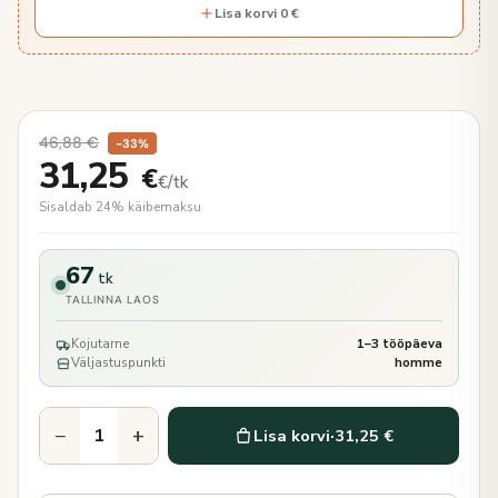
Lisa korvi 0 €
46,88
€
−33%
31,25
€
€/tk
Sisaldab 24% käibemaksu
67
tk
TALLINNA LAOS
Kojutarne
1–3 tööpäeva
Väljastuspunkti
homme
−
+
Lisa korvi
·
31,25 €