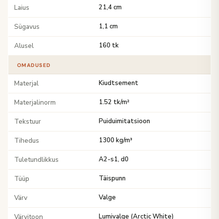
Laius
21,4 cm
Sügavus
1,1 cm
Alusel
160 tk
OMADUSED
Materjal
Kiudtsement
Materjalinorm
1.52 tk/m²
Tekstuur
Puiduimitatsioon
Tihedus
1300 kg/m³
Tuletundlikkus
A2-s1, d0
Tüüp
Täispunn
Värv
Valge
Värvitoon
Lumivalge (Arctic White)