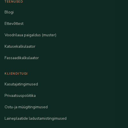
TEENUSED
Blogi
Ettevõttest
Voodrilaua paigaldus (muster)
Katusekalkulaator
Fassaadikalkulaator
KLIENDITUGI
Kasutajatingimused
Privaatsuspoliitika
Ostu-ja müügitingimused
Laineplaatide ladustamistingimused