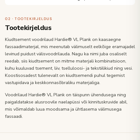
02 · TOOTEKIRJELDUS
Tootekirjeldus
Kiudtsement voodrilaud Hardie® VL Plank on kaasaegne
fassaadimaterjal, mis meenutab välimuselt eelkõige eramajadel
levinud puidust välisvoodrilauda. Nagu ka nimi juba osaliselt
reedab, siis kiudtsement on mitme materjali kombinatsioon,
kuhu kuuluvad tsement, liiv, tselluloosi- ja tekstiilikiud ning vesi.
Koostisosadest tulenevalt on kiudtsemendi puhul tegemist
vastupidava ja keskkonnasõbraliku materjaliga.
Voodrilaud Hardie® VL Plank on täispunn ühendusega ning
paigaldatakse alusroovile naelapüssi või kinnituskruvide abil,
mis võimaldab luua moodsama ja ühtlasema välimusega
fassaadi.