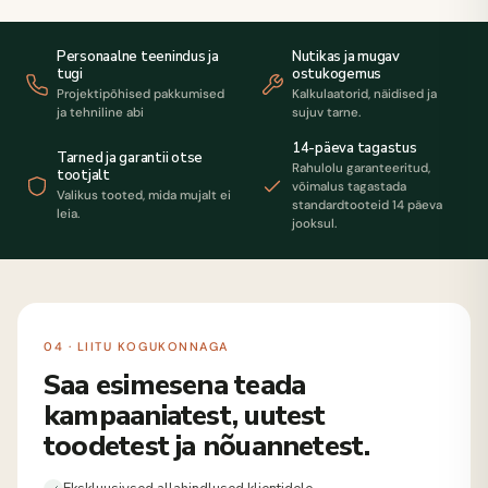
Personaalne teenindus ja
Nutikas ja mugav
tugi
ostukogemus
Projektipõhised pakkumised
Kalkulaatorid, näidised ja
ja tehniline abi
sujuv tarne.
14-päeva tagastus
Tarned ja garantii otse
Rahulolu garanteeritud,
tootjalt
võimalus tagastada
Valikus tooted, mida mujalt ei
standardtooteid 14 päeva
leia.
jooksul.
04 · LIITU KOGUKONNAGA
Saa esimesena teada
kampaaniatest, uutest
toodetest ja nõuannetest.