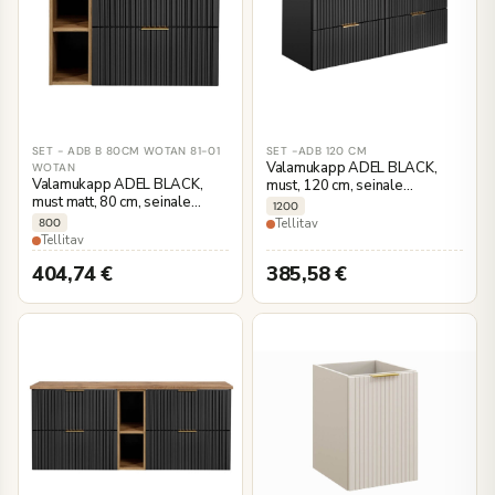
SET - ADB B 80CM WOTAN 81-01
SET -ADB 120 CM
Valamukapp ADEL BLACK,
WOTAN
Valamukapp ADEL BLACK,
must, 120 cm, seinale
must matt, 80 cm, seinale
kinnitatav
1200
kinnitatav
800
Tellitav
Tellitav
404,74
€
385,58
€