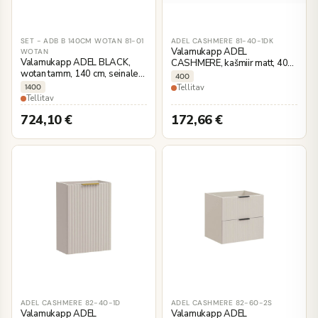
SET - ADB B 140CM WOTAN 81-01
ADEL CASHMERE 81-40-1DK
Valamukapp ADEL
WOTAN
Valamukapp ADEL BLACK,
CASHMERE, kašmiir matt, 40
wotan tamm, 140 cm, seinale
cm, seinale kinnitatav
400
kinnitatav
1400
Tellitav
Tellitav
724,10
€
172,66
€
ADEL CASHMERE 82-40-1D
ADEL CASHMERE 82-60-2S
Valamukapp ADEL
Valamukapp ADEL