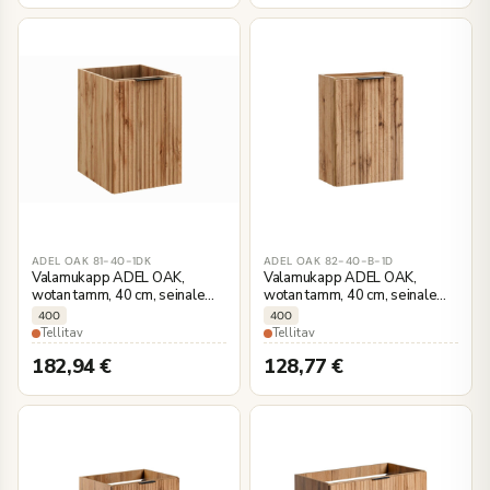
ADEL OAK 81-40-1DK
ADEL OAK 82-40-B-1D
Valamukapp ADEL OAK,
Valamukapp ADEL OAK,
wotan tamm, 40 cm, seinale
wotan tamm, 40 cm, seinale
kinnitatav
kinnitatav
400
400
Tellitav
Tellitav
182,94
€
128,77
€