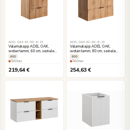
ADEL OAK 82-60-B-2S
ADEL OAK 82-80-B-2S
Valamukapp ADEL OAK,
Valamukapp ADEL OAK,
wotan tamm, 60 cm, seinale
wotan tamm, 80 cm, seinale
kinnitatav
kinnitatav
600
800
Tellitav
Tellitav
219,64
€
254,63
€