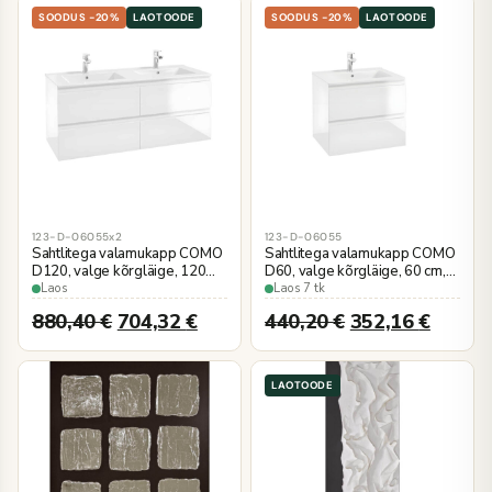
SOODUS -20%
LAOTOODE
SOODUS -20%
LAOTOODE
123-D-06055x2
123-D-06055
Sahtlitega valamukapp COMO
Sahtlitega valamukapp COMO
D120, valge kõrgläige, 120
D60, valge kõrgläige, 60 cm,
cm, seinale kinnitatav
seinale kinnitatav
Laos
Laos 7 tk
880,40
€
704,32
€
440,20
€
352,16
€
LAOTOODE