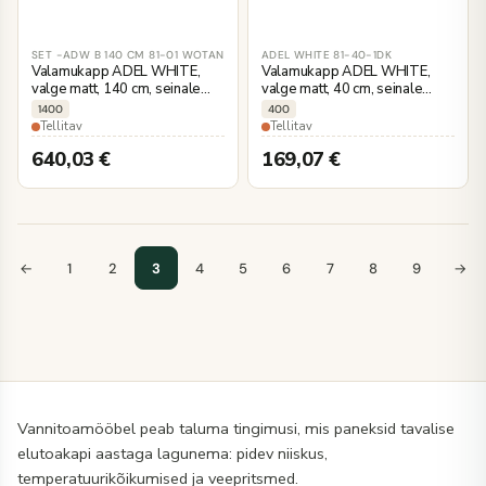
SET -ADW B 140 CM 81-01 WOTAN
ADEL WHITE 81-40-1DK
Valamukapp ADEL WHITE,
Valamukapp ADEL WHITE,
valge matt, 140 cm, seinale
valge matt, 40 cm, seinale
kinnitatav
kinnitatav
1400
400
Tellitav
Tellitav
640,03
€
169,07
€
←
1
2
3
4
5
6
7
8
9
→
Vannitoamööbel peab taluma tingimusi, mis paneksid tavalise
elutoakapi aastaga lagunema: pidev niiskus,
temperatuurikõikumised ja veepritsmed.