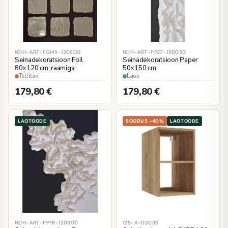
NDH-ART-FGMX-120800
NDH-ART-PPEF-150050
Seinadekoratsioon Foil
Seinadekoratsioon Paper
80×120 cm, raamiga
50×150 cm
Tellitav
Laos
179,80
€
179,80
€
LAOTOODE
SOODUS -40%
LAOTOODE
NDH-ART-PPFR-120800
125-A-03036