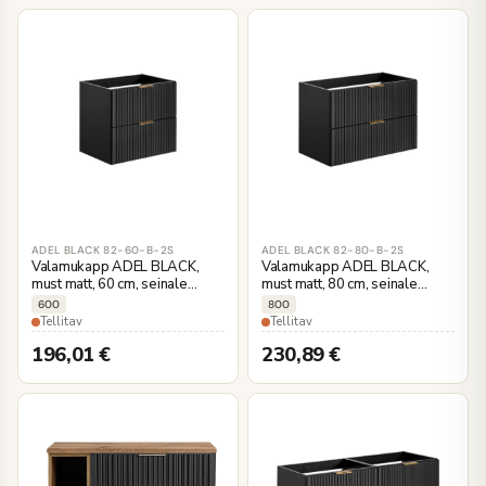
ADEL BLACK 82-60-B-2S
ADEL BLACK 82-80-B-2S
Valamukapp ADEL BLACK,
Valamukapp ADEL BLACK,
must matt, 60 cm, seinale
must matt, 80 cm, seinale
kinnitatav
kinnitatav
600
800
Tellitav
Tellitav
196,01
€
230,89
€