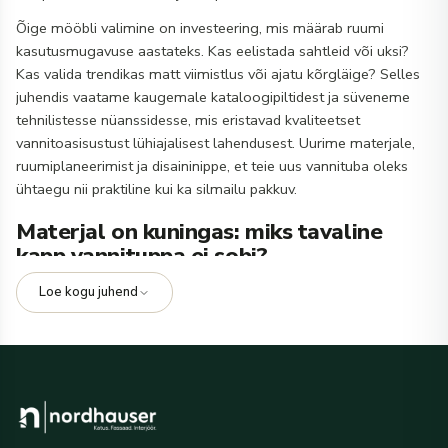
Õige mööbli valimine on investeering, mis määrab ruumi
kasutusmugavuse aastateks. Kas eelistada sahtleid või uksi?
Kas valida trendikas matt viimistlus või ajatu kõrgläige? Selles
juhendis vaatame kaugemale kataloogipiltidest ja süveneme
tehnilistesse nüanssidesse, mis eristavad kvaliteetset
vannitoasisustust lühiajalisest lahendusest. Uurime materjale,
ruumiplaneerimist ja disaininippe, et teie uus vannituba oleks
ühtaegu nii praktiline kui ka silmailu pakkuv.
Materjal on kuningas: miks tavaline
kapp vannituppa ei sobi?
Loe kogu juhend
Kõige kriitilisem erinevus vannitoamööbli ja muu kodumööbli
vahel on materjali niiskuskindlus. Paljud odavamad lahendused
näevad poes head välja, kuid hakkavad niiskes keskkonnas
kiiresti paisuma ja servadest narmendama.
MDF vs. puitlaastplaat (PLP)
Enamik kvaliteetset niiskuskindlat vannitoamööblit on