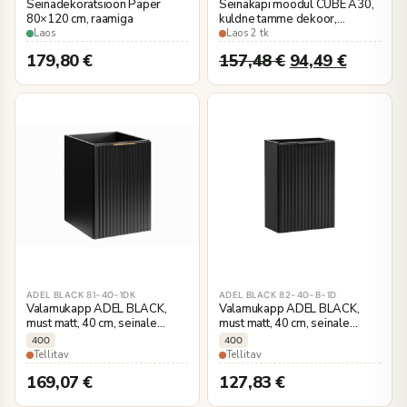
Seinadekoratsioon Paper
Seinakapi moodul CUBE A30,
80×120 cm, raamiga
kuldne tamme dekoor,
30×50×44 cm, seinale
Laos
Laos 2 tk
kinnitatav
179,80
€
157,48
€
94,49
€
ADEL BLACK 81-40-1DK
ADEL BLACK 82-40-B-1D
Valamukapp ADEL BLACK,
Valamukapp ADEL BLACK,
must matt, 40 cm, seinale
must matt, 40 cm, seinale
kinnitatav
kinnitatav
400
400
Tellitav
Tellitav
169,07
€
127,83
€