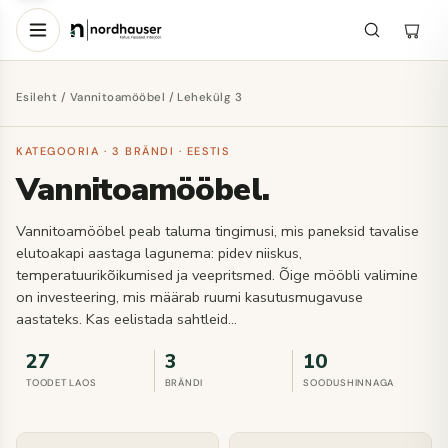
Esileht
/
Vannitoamööbel
/ Lehekülg 3
KATEGOORIA · 3 BRÄNDI · EESTIS
Vannitoamööbel.
Vannitoamööbel peab taluma tingimusi, mis paneksid tavalise
elutoakapi aastaga lagunema: pidev niiskus,
temperatuurikõikumised ja veepritsmed. Õige mööbli valimine
on investeering, mis määrab ruumi kasutusmugavuse
aastateks. Kas eelistada sahtleid…
27
3
10
TOODET LAOS
BRÄNDI
SOODUSHINNAGA