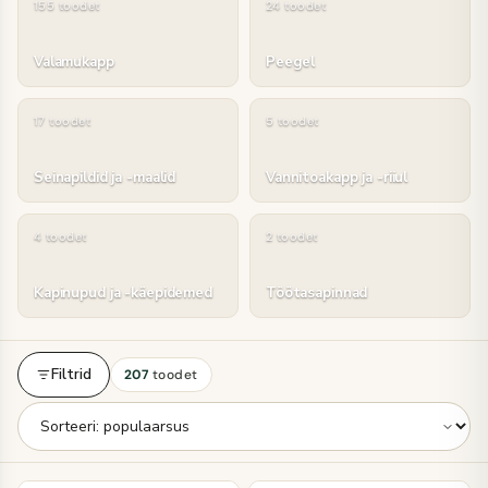
155 toodet
24 toodet
Valamukapp
Peegel
17 toodet
5 toodet
Seinapildid ja -maalid
Vannitoakapp ja -riiul
4 toodet
2 toodet
Kapinupud ja -käepidemed
Töötasapinnad
Filtrid
207
toodet