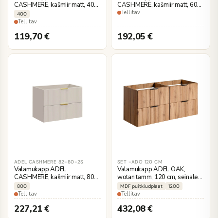
CASHMERE, kašmiir matt, 40
CASHMERE, kašmiir matt, 60
cm, seinale kinnitatav
cm, seinale kinnitatav
Tellitav
400
Tellitav
119,70
€
192,05
€
ADEL CASHMERE 82-80-2S
SET -ADO 120 CM
Valamukapp ADEL
Valamukapp ADEL OAK,
CASHMERE, kašmiir matt, 80
wotan tamm, 120 cm, seinale
cm, seinale kinnitatav
kinnitatav
800
MDF puitkiudplaat
1200
Tellitav
Tellitav
227,21
€
432,08
€