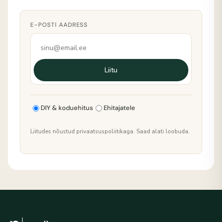
E-POSTI AADRESS
Liitu
DIY & koduehitus
Ehitajatele
Liitudes nõustud privaatsuspoliitikaga. Saad alati loobuda.