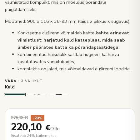
valmistatud komplekt, mis on mõeldud põrandale
paigaldamiseks.
Mõõtmed: 900 x 116 x 38-93 mm (laius x pikkus x sügavus).
Konkreetne duširenn võimaldab kahte
kahte erinevat
viimistlust
:
harjatud kuld katteplaat, mida saab
ümber pöörates katta ka põrandaplaatidega;
kombineeritud haisulukk säilitab hügieeni ka harva
kasutatavates vannitubades;
komplektis on jalad, mis võimaldavad duširenni loodida.
VÄRV
· 3 VALIKUT
Kuld
275,13
€
−20%
220,10
€
€/tk
Sisaldab 24% käibemaksu