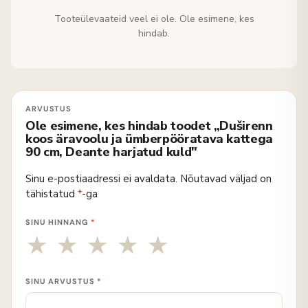
Tooteülevaateid veel ei ole. Ole esimene, kes
hindab.
Ole esimene, kes hindab toodet „Duširenn
koos äravoolu ja ümberpööratava kattega
90 cm, Deante harjatud kuld"
Sinu e-postiaadressi ei avaldata.
Nõutavad väljad on
tähistatud
*
-ga
SINU HINNANG
*
SINU ARVUSTUS
*