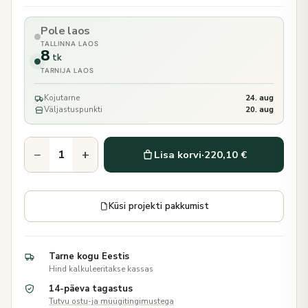
Pole laos
TALLINNA LAOS
8
tk
TARNIJA LAOS
Kojutarne
24. aug
Väljastuspunkti
20. aug
−
+
Lisa korvi
·
220,10 €
Küsi projekti pakkumist
Tarne kogu Eestis
Hind kalkuleeritakse kassas
14-päeva tagastus
Tutvu ostu-ja müügitingimustega