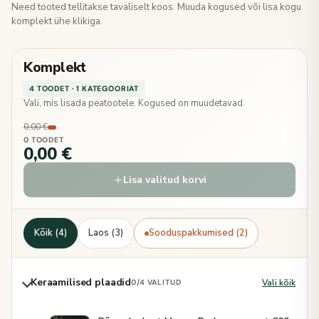
Need tooted tellitakse tavaliselt koos. Muuda kogused või lisa kogu
komplekt ühe klikiga.
Komplekt
4 TOODET · 1 KATEGOORIAT
Vali, mis lisada peatootele. Kogused on muudetavad.
0,00 €
0 TOODET
0,00 €
Lisa valitud korvi
Kõik (4)
Laos (3)
Sooduspakkumised (2)
Keraamilised plaadid
Vali kõik
0
/4 VALITUD