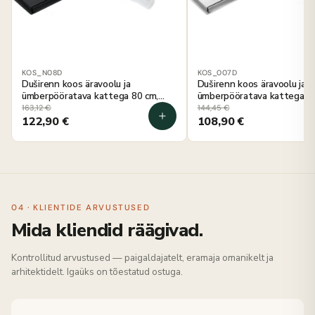
KOS_N08D
KOS_007D
Duširenn koos äravoolu ja
Duširenn koos äravoolu ja
ümberpööratava kattega 80 cm,
ümberpööratava kattega 70
Deante must
Deante harjatud teras
163,12
€
144,45
€
122,90
€
108,90
€
04 · KLIENTIDE ARVUSTUSED
Mida kliendid räägivad.
Kontrollitud arvustused — paigaldajatelt, eramaja omanikelt ja
arhitektidelt. Igaüks on tõestatud ostuga.