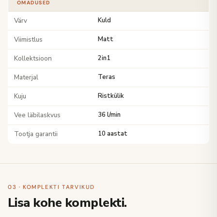
OMADUSED
Värv
Kuld
Viimistlus
Matt
Kollektsioon
2in1
Materjal
Teras
Kuju
Ristkülik
Vee läbilaskvus
36 l/min
Tootja garantii
10 aastat
03 · KOMPLEKTI TARVIKUD
Lisa kohe komplekti.