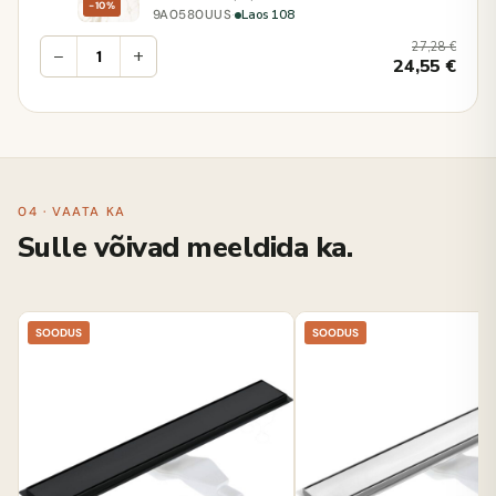
−10%
·
Laos 108
9A0580UUS
27,28
€
−
+
24,55
€
04 · VAATA KA
Sulle võivad meeldida ka.
SOODUS
SOODUS