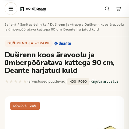
Esileht
/
Sanitaartehnika
/
Duširenn ja -trapp
/ Duširenn koos äravoolu
ja ümberpööratava kattega 90 cm, Deante harjatud kuld
DUŠIRENN JA -TRAPP
·
Duširenn koos äravoolu ja
ümberpööratava kattega 90 cm,
Deante harjatud kuld
★★★★★
★★★★★
(arvustused puuduvad)
·
·
Kirjuta arvustus
KOS_R09D
SOODUS −20%