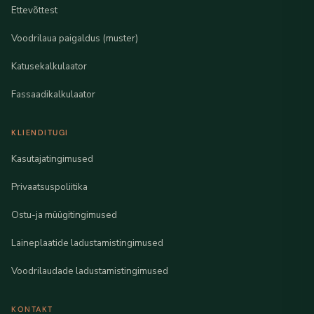
Ettevõttest
Voodrilaua paigaldus (muster)
Katusekalkulaator
Fassaadikalkulaator
KLIENDITUGI
Kasutajatingimused
Privaatsuspoliitika
Ostu-ja müügitingimused
Laineplaatide ladustamistingimused
Voodrilaudade ladustamistingimused
KONTAKT