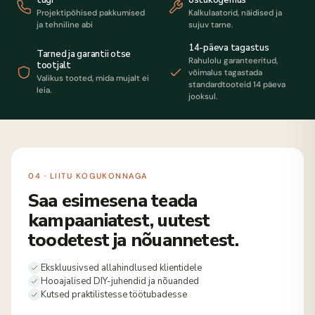
Projektipõhised pakkumised
Kalkulaatorid, näidised ja
ja tehniline abi
sujuv tarne.
14-päeva tagastus
Tarned ja garantii otse
Rahulolu garanteeritud,
tootjalt
võimalus tagastada
Valikus tooted, mida mujalt ei
standardtooteid 14 päeva
leia.
jooksul.
04 · LIITU KOGUKONNAGA
Saa esimesena teada
kampaaniatest, uutest
toodetest ja nõuannetest.
Ekskluusivsed allahindlused klientidele
Hooajalised DIY-juhendid ja nõuanded
Kutsed praktilistesse töötubadesse