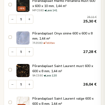
Põrandaplaat Marmo Perlanera must 600
x 600 x 10 mm, 1,44 m²
−10%
·
Laos 141
MPC580
28,11
€
−
+
25,30
€
Põrandaplaat Onyx sinine 600 x 600 x 8
mm, 1,44 m²
·
Tellitav
7А3580
−
+
27,28
€
Põrandaplaat Saint Laurent must 600 x
600 x 8 mm, 1,44 m²
·
Laos 120
9AC580
−
+
26,04
€
Põrandaplaat Saint Laurent valge 600 x
600 x 8 mm, 1,44 m²