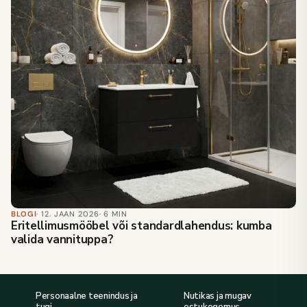
BLOGI
· 12. JAAN 2026
· 6 MIN
Eritellimusmööbel või standardlahendus: kumba
valida vannituppa?
Personaalne teenindus ja
Nutikas ja mugav
tugi
ostukogemus