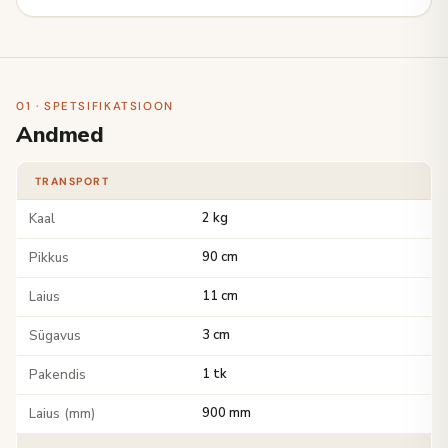
01 · SPETSIFIKATSIOON
Andmed
TRANSPORT
Kaal
2 kg
Pikkus
90 cm
Laius
11 cm
Sügavus
3 cm
Pakendis
1 tk
Laius (mm)
900 mm