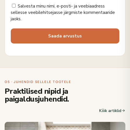
Salvesta minu nimi, e-posti- ja veebiaadress
sellesse veebilehitsejasse järgmiste kommentaaride
jaoks.
05 · JUHENDID SELLELE TOOTELE
Praktilised nipid ja
paigaldusjuhendid.
Kõik artiklid