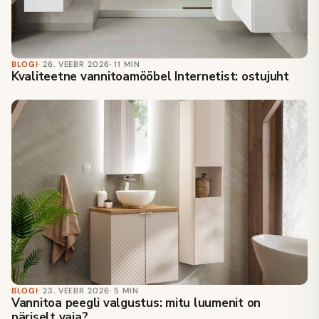
BLOGI
· 26. VEEBR 2026
· 11 MIN
Kvaliteetne vannitoamööbel Internetist: ostujuht
BLOGI
· 23. VEEBR 2026
· 5 MIN
Vannitoa peegli valgustus: mitu luumenit on
päriselt vaja?