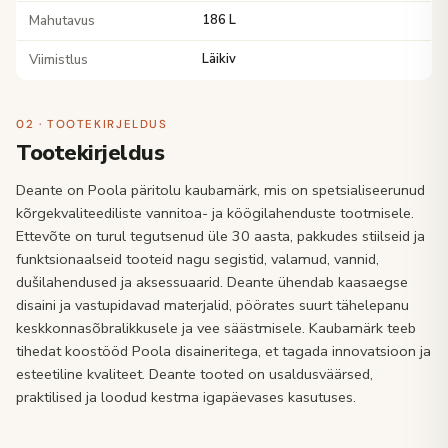
Mahutavus
186 L
Viimistlus
Läikiv
02 · TOOTEKIRJELDUS
Tootekirjeldus
Deante on Poola päritolu kaubamärk, mis on spetsialiseerunud
kõrgekvaliteediliste vannitoa- ja köögilahenduste tootmisele.
Ettevõte on turul tegutsenud üle 30 aasta, pakkudes stiilseid ja
funktsionaalseid tooteid nagu segistid, valamud, vannid,
dušilahendused ja aksessuaarid. Deante ühendab kaasaegse
disaini ja vastupidavad materjalid, pöörates suurt tähelepanu
keskkonnasõbralikkusele ja vee säästmisele. Kaubamärk teeb
tihedat koostööd Poola disaineritega, et tagada innovatsioon ja
esteetiline kvaliteet. Deante tooted on usaldusväärsed,
praktilised ja loodud kestma igapäevases kasutuses.