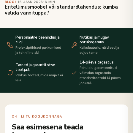
BLOGI
· 12. JAAN 2026
· 6 MIN
Eritellimusmööbel või standardlahendus: kumba
valida vannituppa?
Personaalne teenindus ja
Nutikas ja mugav
tugi
ostukogemus
Projektipõhised pakkumised
Kalkulaatorid, näidised ja
ja tehniline abi
sujuv tarne.
14-päeva tagastus
Tarned ja garantii otse
Rahulolu garanteeritud,
tootjalt
võimalus tagastada
Valikus tooted, mida mujalt ei
standardtooteid 14 päeva
leia.
jooksul.
04 · LIITU KOGUKONNAGA
Saa esimesena teada