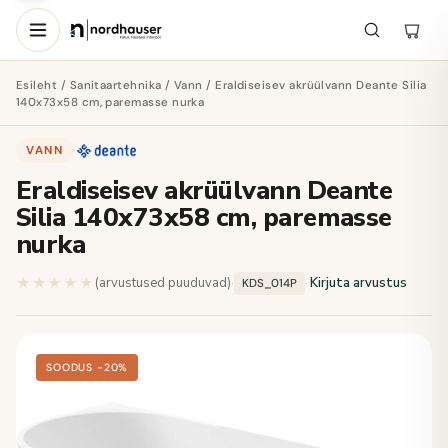
Esileht
/
Sanitaartehnika
/
Vann
/ Eraldiseisev akrüülvann Deante Silia
140x73x58 cm, paremasse nurka
VANN
·
Eraldiseisev akrüülvann Deante
Silia 140x73x58 cm, paremasse
nurka
★★★★★
★★★★★
(arvustused puuduvad)
·
·
Kirjuta arvustus
KDS_014P
SOODUS −20%