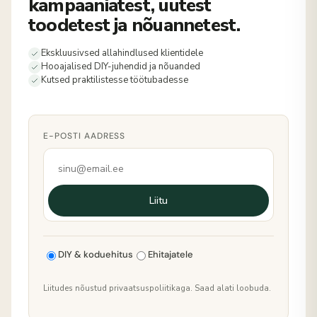
kampaaniatest, uutest
toodetest ja nõuannetest.
Ekskluusivsed allahindlused klientidele
Hooajalised DIY-juhendid ja nõuanded
Kutsed praktilistesse töötubadesse
E-POSTI AADRESS
Liitu
DIY & koduehitus
Ehitajatele
Liitudes nõustud privaatsuspoliitikaga. Saad alati loobuda.