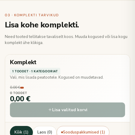
03 · KOMPLEKTI TARVIKUD
Lisa kohe komplekti.
Need tooted tellitakse tavaliselt koos. Muuda kogused või lisa kogu
komplekt ühe klikiga.
Komplekt
1 TOODET · 1 KATEGOORIAT
Vali, mis lisada peatootele. Kogused on muudetavad.
0,00 €
0 TOODET
0,00 €
Lisa valitud korvi
Kõik (1)
Laos (0)
Sooduspakkumised (1)