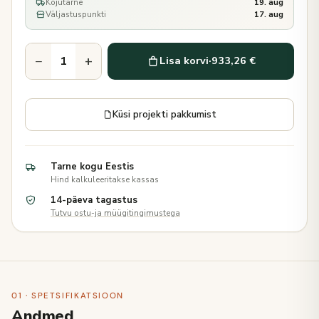
Kojutarne
19. aug
Väljastuspunkti
17. aug
−
+
Lisa korvi
·
933,26 €
Küsi projekti pakkumist
Tarne kogu Eestis
Hind kalkuleeritakse kassas
14-päeva tagastus
Tutvu ostu-ja müügitingimustega
01 · SPETSIFIKATSIOON
Andmed