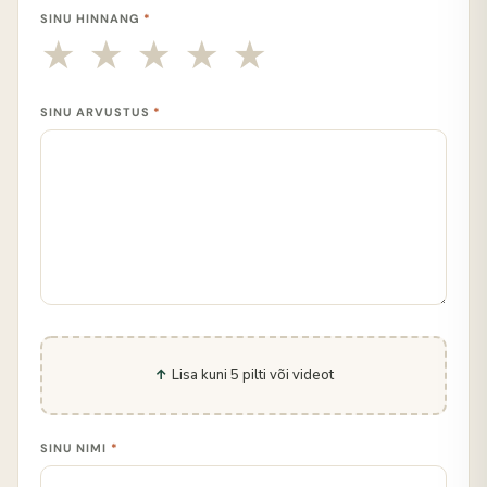
SINU HINNANG
*
SINU ARVUSTUS
*
Lisa kuni 5 pilti või videot
SINU NIMI
*