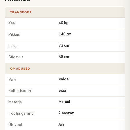
TRANSPORT
Kaal
40 kg
Pikkus
140 cm
Laius
73 cm
Sügavus
58 cm
OMADUSED
Värv
Valge
Kollektsioon
Silia
Materjal
Akrüül
Tootja garantii
2 aastat
Ülevool
Jah