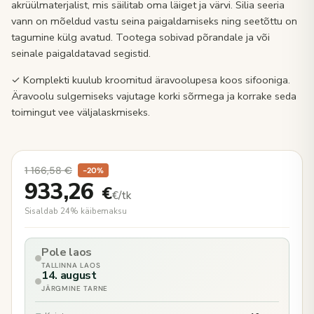
akrüülmaterjalist, mis säilitab oma läiget ja värvi. Silia seeria
vann on mõeldud vastu seina paigaldamiseks ning seetõttu on
tagumine külg avatud. Tootega sobivad põrandale ja või
seinale paigaldatavad segistid.
✓ Komplekti kuulub kroomitud äravoolupesa koos sifooniga.
Äravoolu sulgemiseks vajutage korki sõrmega ja korrake seda
toimingut vee väljalaskmiseks.
1 166,58
€
−20%
933,26
€
€/tk
Sisaldab 24% käibemaksu
Pole laos
TALLINNA LAOS
14. august
JÄRGMINE TARNE