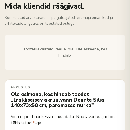
Mida kliendid räägivad.
Kontrollitud arvustused — paigaldajatelt, eramaja omanikelt ja
arhitektidelt. Igaüks on tõestatud ostuga.
Tooteülevaateid veel ei ole. Ole esimene, kes
hindab.
Ole esimene, kes hindab toodet
„Eraldiseisev akrüülvann Deante Silia
140x73x58 cm, paremasse nurka"
Sinu e-postiaadressi ei avaldata.
Nõutavad väljad on
tähistatud
*
-ga