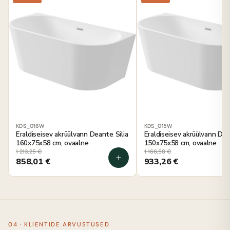
KDS_016W
KDS_015W
Eraldiseisev akrüülvann Deante Silia
Eraldiseisev akrüülvann Dea
160x75x58 cm, ovaalne
150x75x58 cm, ovaalne
1 213,25
€
1 166,58
€
858,01
€
933,26
€
04 · KLIENTIDE ARVUSTUSED