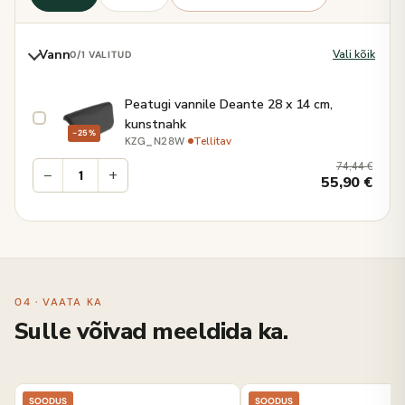
Vann
Vali kõik
0
/1 VALITUD
Peatugi vannile Deante 28 x 14 cm,
kunstnahk
−25%
·
Tellitav
KZG_N28W
74,44
€
−
+
55,90
€
04 · VAATA KA
Sulle võivad meeldida ka.
SOODUS
SOODUS